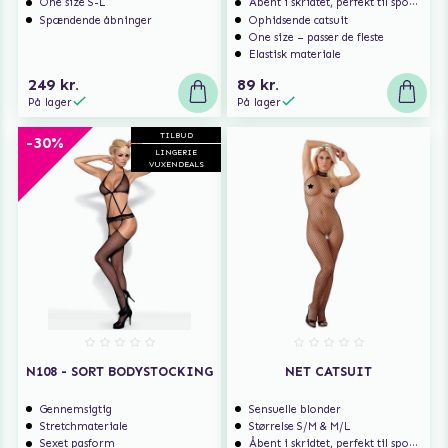
One size S-L
Åbent i skridtet, perfekt til spontan sex
Spændende åbninger
Ophidsende catsuit
One size – passer de fleste
Elastisk materiale
249 kr.
89 kr.
På lager
På lager
TILBUD
-30%
LINGERIE
VUXENDEALS
N108 - SORT BODYSTOCKING
NET CATSUIT
Gennemsigtig
Sensuelle blonder
Stretchmateriale
Størrelse S/M & M/L
Sexet pasform
Åbent i skridtet, perfekt til spontan sex