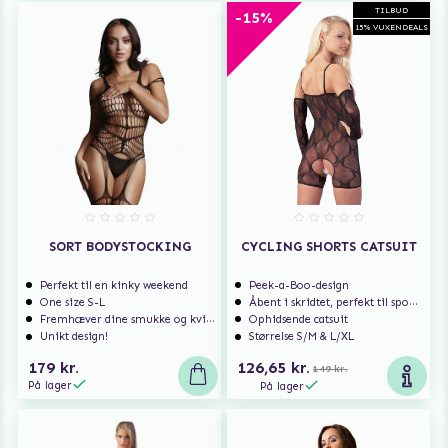
TILBUD
-15%
15% VUXENDEALS
SORT BODYSTOCKING
CYCLING SHORTS CATSUIT
Perfekt til en kinky weekend
Peek-a-Boo-design
One size S-L
Åbent i skridtet, perfekt til spontan sex
Fremhæver dine smukke og kvindelige former
Ophidsende catsuit
Unikt design!
Størrelse S/M & L/XL
179 kr.
126,65 kr.
149 kr.
På lager
På lager