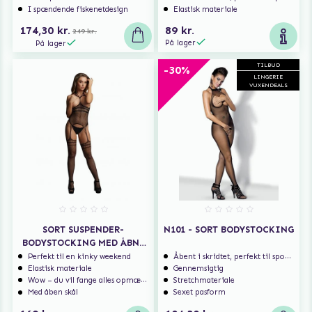
I spændende fiskenetdesign
Elastisk materiale
174,30 kr.
89 kr.
249 kr.
På lager
På lager
TILBUD
-30%
LINGERIE
VUXENDEALS
SORT SUSPENDER-
N101 - SORT BODYSTOCKING
BODYSTOCKING MED ÅBNE
SKÅLE
Perfekt til en kinky weekend
Åbent i skridtet, perfekt til spontan sex
Elastisk materiale
Gennemsigtig
Wow – du vil fange alles opmærksomhed
Stretchmateriale
Med åben skål
Sexet pasform