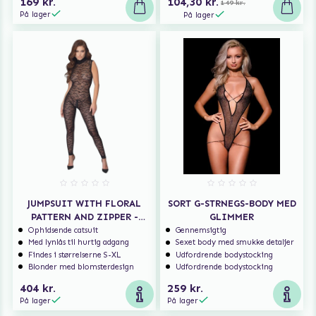
169 kr.
104,30 kr.
149 kr.
På lager
På lager
JUMPSUIT WITH FLORAL
SORT G-STRNEGS-BODY MED
PATTERN AND ZIPPER -
GLIMMER
BLACK
Ophidsende catsuit
Gennemsigtig
Med lynlås til hurtig adgang
Sexet body med smukke detaljer
Findes i størrelserne S-XL
Udfordrende bodystocking
Blonder med blomsterdesign
Udfordrende bodystocking
404 kr.
259 kr.
På lager
På lager