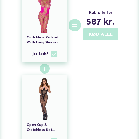
Køb alle for
587
kr.
=
KØB ALLE
Crotchless Catsuit
With Long Sleeves
Pink
Ja tak!
+
Open Cup &
Crotchless Net
Catsuit