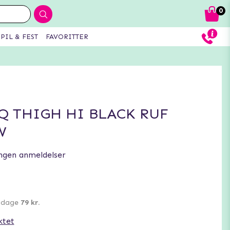
0
PIL & FEST
FAVORITTER
Q THIGH HI BLACK RUF
W
ngen anmeldelser
0 dage
79 kr.
ktet