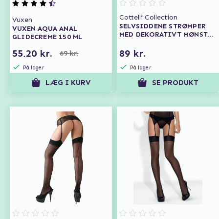
Cottelli Collection
Vuxen
SELVSIDDENE STRØMPER
VUXEN AQUA ANAL
MED DEKORATIVT MØNSTER
GLIDECREME 150 ML
OG BLONDEKANT
55,20 kr.
89 kr.
69 kr.
På lager
På lager
LÆG I KURV
SE PRODUKT