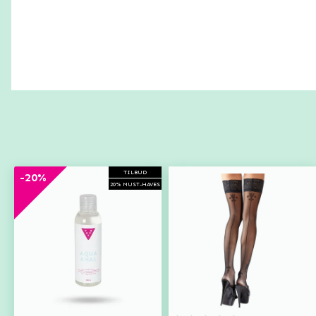
TILBUD
-20%
20% MUST-HAVES