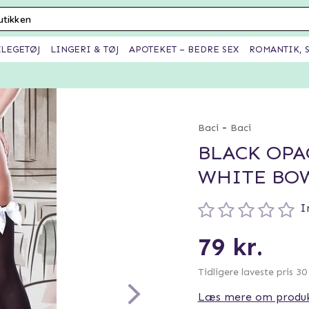
XLEGETØJ
LINGERI & TØJ
APOTEKET – BEDRE SEX
ROMANTIK, S
-
Baci
Baci
BLACK OPA
WHITE BO
I
79 kr.
Tidligere laveste pris 3
Læs mere om produ