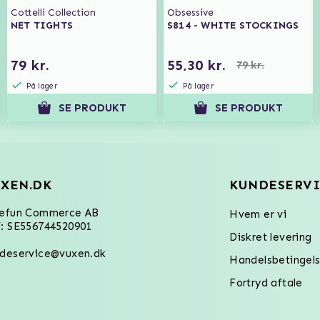
Cottelli Collection
Obsessive
NET TIGHTS
S814 - WHITE STOCKINGS
79 kr.
55,30 kr.
79 kr.
På lager
På lager
SE PRODUKT
SE PRODUKT
XEN.DK
KUNDESERVI
refun Commerce AB
Hvem er vi
: SE556744520901
Diskret levering
deservice@vuxen.dk
Handelsbetingels
Fortryd aftale