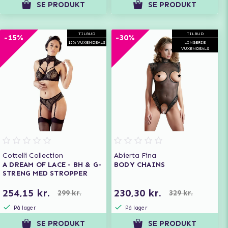
SE PRODUKT
SE PRODUKT
TILBUD
TILBUD
-15%
-30%
15% VUXENDEALS
LINGERIE
VUXENDEALS
Cottelli Collection
Abierta Fina
A DREAM OF LACE - BH & G-
BODY CHAINS
STRENG MED STROPPER
254,15 kr.
230,30 kr.
299 kr.
329 kr.
På lager
På lager
SE PRODUKT
SE PRODUKT