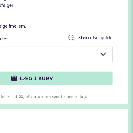
dfølger
ælge imellem.
Størrelsesguide
ktet
LÆG I KURV
u før kl. 14.00, bliver ordren sendt samme dag!