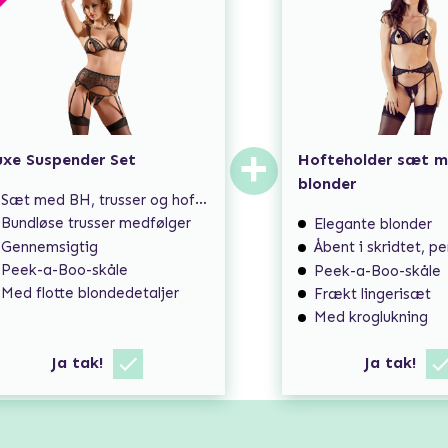
+
uxe Suspender Set
Hofteholder sæt 
blonder
Sæt med BH, trusser og hofteholder
Bundløse trusser medfølger
Elegante blonder
Gennemsigtig
Åbent i skridtet, perfekt ti
Peek-a-Boo-skåle
Peek-a-Boo-skåle
Med flotte blondedetaljer
Frækt lingerisæt
Med kroglukning
Ja tak!
Ja tak!