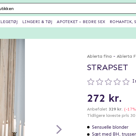
XLEGETØJ
LINGERI & TØJ
APOTEKET – BEDRE SEX
ROMANTIK, S
-
Abierta fina
Abierta F
STRAPSET
I
272 kr.
Anbefalet
329 kr.
(-17%
Tidligere laveste pris 3
Sensuelle blonder
Sæt med BH, trusser