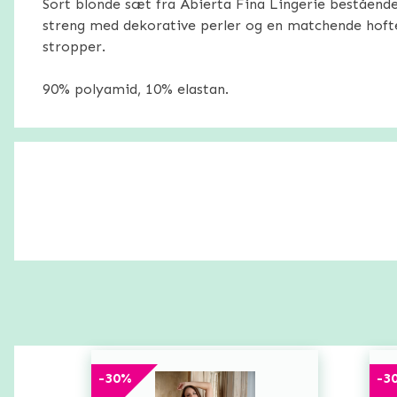
Sort blonde sæt fra Abierta Fina Lingerie bestående
streng med dekorative perler og en matchende hoft
stropper.
90% polyamid, 10% elastan.
-
30
%
-
3