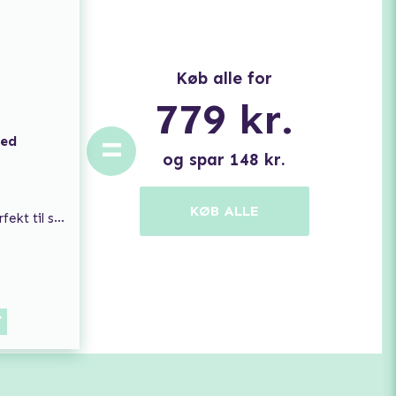
Køb alle for
779
kr.
=
med
og spar
148
kr.
KØB ALLE
l spontan sex