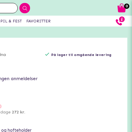
0
PIL & FEST
FAVORITTER
ina
På lager til omgående levering
ngen anmeldelser
)
0 dage
272 kr.
 og hofteholder