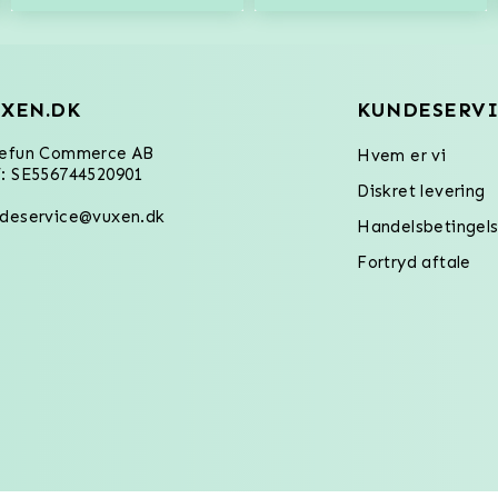
XEN.DK
KUNDESERVI
refun Commerce AB
Hvem er vi
: SE556744520901
Diskret levering
deservice@vuxen.dk
Handelsbetingels
Fortryd aftale