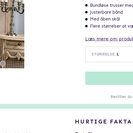
Bundløse trusser me
Justerbare bånd
Med åben skål
Flere størrelser at v
Læs mere om produ
STØRRELSE
:
L
Bestiller d
HURTIGE FAKTA