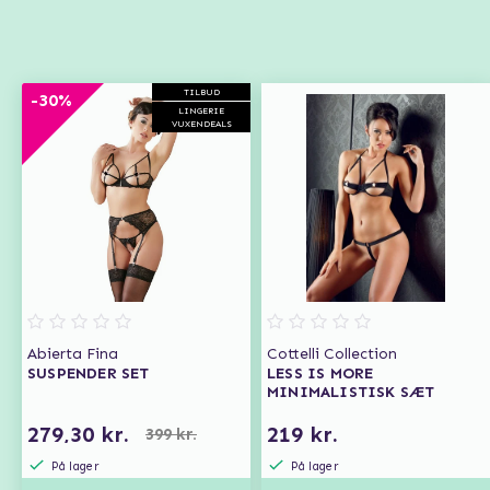
TILBUD
-30%
LINGERIE
VUXENDEALS
Abierta Fina
Cottelli Collection
SUSPENDER SET
LESS IS MORE
MINIMALISTISK SÆT
279,30 kr.
219 kr.
399 kr.
På lager
På lager