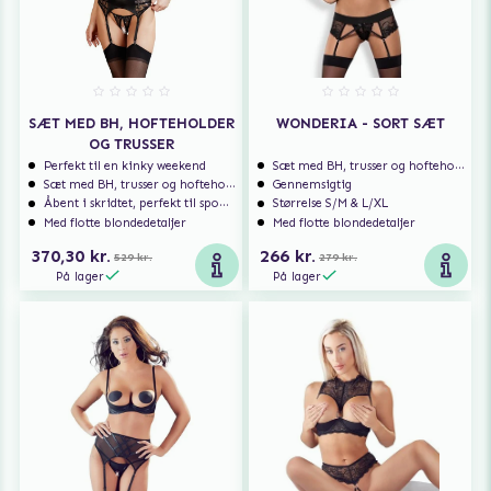
SÆT MED BH, HOFTEHOLDER
WONDERIA - SORT SÆT
OG TRUSSER
Perfekt til en kinky weekend
Sæt med BH, trusser og hofteholder
Sæt med BH, trusser og hofteholder
Gennemsigtig
Åbent i skridtet, perfekt til spontan sex
Størrelse S/M & L/XL
Med flotte blondedetaljer
Med flotte blondedetaljer
370,30 kr.
266 kr.
529 kr.
279 kr.
På lager
På lager