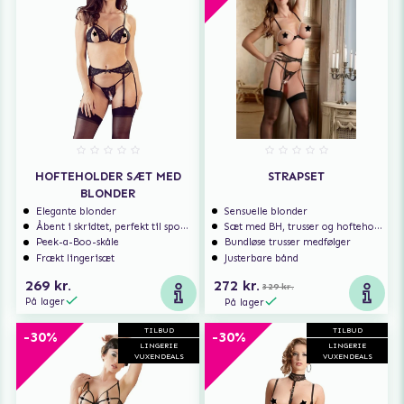
HOFTEHOLDER SÆT MED
STRAPSET
BLONDER
Elegante blonder
Sensuelle blonder
Åbent i skridtet, perfekt til spontan sex
Sæt med BH, trusser og hofteholder
Peek-a-Boo-skåle
Bundløse trusser medfølger
Frækt lingerisæt
Justerbare bånd
269 kr.
272 kr.
329 kr.
På lager
På lager
TILBUD
TILBUD
-30%
-30%
LINGERIE
LINGERIE
VUXENDEALS
VUXENDEALS