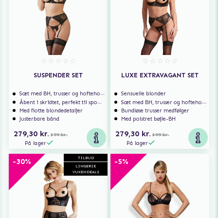
SUSPENDER SET
LUXE EXTRAVAGANT SET
Sæt med BH, trusser og hofteholder
Sensuelle blonder
Åbent i skridtet, perfekt til spontan sex
Sæt med BH, trusser og hofteholder
Med flotte blondedetaljer
Bundløse trusser medfølger
Justerbare bånd
Med polstret bøjle-BH
279,30 kr.
279,30 kr.
399 kr.
399 kr.
På lager
På lager
TILBUD
-30%
-5%
LINGERIE
VUXENDEALS