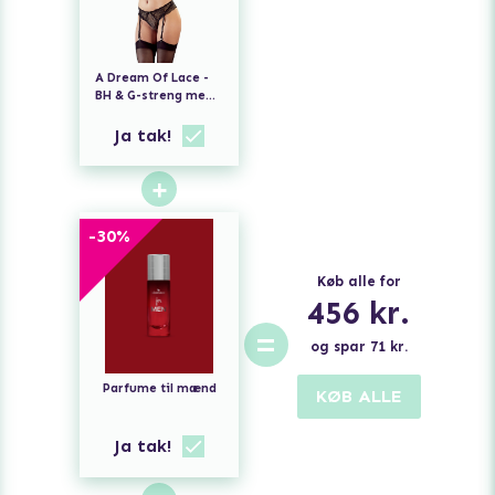
A Dream Of Lace -
BH & G-streng med
Stropper
Ja tak!
+
-
30
%
Køb alle for
456
kr.
=
og spar
71
kr.
Parfume til mænd
KØB ALLE
Ja tak!