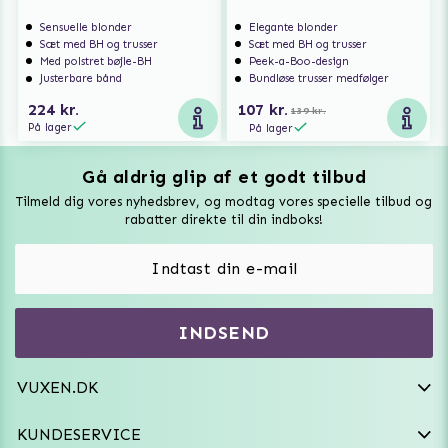
Sensuelle blonder
Elegante blonder
Sæt med BH og trusser
Sæt med BH og trusser
Med polstret bøjle-BH
Peek-a-Boo-design
Justerbare bånd
Bundløse trusser medfølger
224 kr.
107 kr.
139 kr.
På lager
På lager
Gå aldrig glip af et godt tilbud
Vuxen Magazine
Tilmeld dig vores nyhedsbrev, og modtag vores specielle tilbud og
Sexlegetøj
rabatter direkte til din indboks!
Onaniprodukter til ham
Vibratorer
Hvem er vi
INDSEND
Sexdukker
Purefun Commerce AB
VAT: SE556744520901
Diskret levering
Dildoer
VUXEN.DK
kundeservice@vuxen.dk
Handelsbetingelser
Fleshlight
KUNDESERVICE
Fortryd aftale