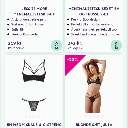
LESS IS MORE
MINIMALISTISK SEXET BH
MINIMALISTISK SÆT
OG TRUSSE SÆT
Altid til den bedste pris
Peek-a-Boo-design
Sæt med BH og trusser
Perfekt til en kinky weekend
Bøjle-BH
Åbent i skridtet, perfekt til spontan sex
Peek-a-Boo-skåle
Sexet i rød – kærlighedens farve
219 kr.
242 kr.
På lager
På lager
-23%
BH MED ½ SKÅLE & G-STRENG
BLONDE SÆT JULIA