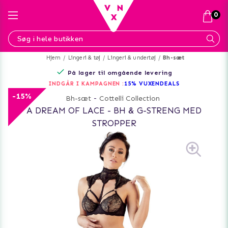
0
Hjem
Lingeri & tøj
Lingeri & undertøj
Bh-sæt
På lager til omgående levering
INDGÅR I KAMPAGNEN :
15% VUXENDEALS
-15%
Bh-sæt
-
Cottelli Collection
A DREAM OF LACE - BH & G-STRENG MED
STROPPER