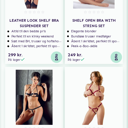
LEATHER LOOK SHELF BRA
SHELF OPEN BRA WITH
SUSPENDER SET
STRING SET
Altid til den bedste pris
Elegante blonder
Perfekt til en kinky weekend
Bundløse trusser medfølger
Sæt med BH, trusser og hofteholder
Åbent i skridtet, perfekt til spontan sex
Åbent i skridtet, perfekt til spontan sex
Peek-a-Boo-skåle
299 kr.
249 kr.
På lager
På lager