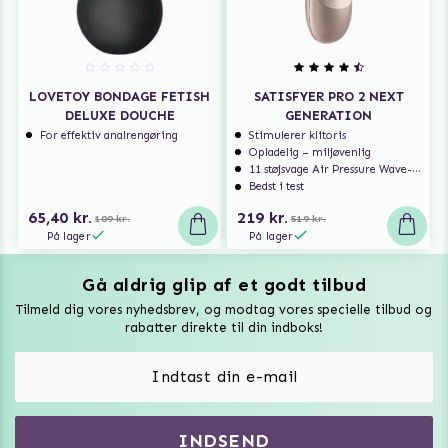
LOVETOY BONDAGE FETISH
SATISFYER PRO 2 NEXT
DELUXE DOUCHE
GENERATION
For effektiv analrengøring
Stimulerer klitoris
Opladelig – miljøvenlig
11 støjsvage Air Pressure Wave-programmer
Bedst i test
65,40 kr.
219 kr.
109 kr.
519 kr.
På lager
På lager
Gå aldrig glip af et godt tilbud
Vuxen Magazine
Tilmeld dig vores nyhedsbrev, og modtag vores specielle tilbud og
Sexlegetøj
rabatter direkte til din indboks!
Onaniprodukter til ham
Vibratorer
Hvem er vi
INDSEND
Sexdukker