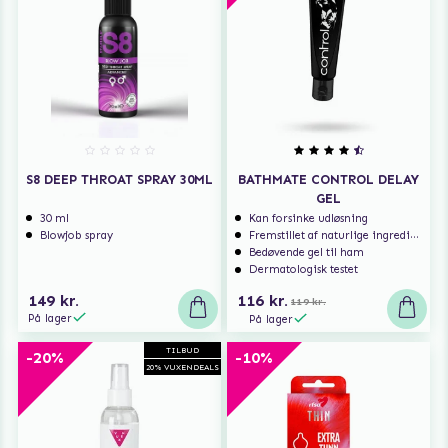
S8 DEEP THROAT SPRAY 30ML
BATHMATE CONTROL DELAY
GEL
30 ml
Kan forsinke udløsning
Blowjob spray
Fremstillet af naturlige ingredienser
Bedøvende gel til ham
Dermatologisk testet
149 kr.
116 kr.
119 kr.
På lager
På lager
TILBUD
-20%
-10%
20% VUXENDEALS