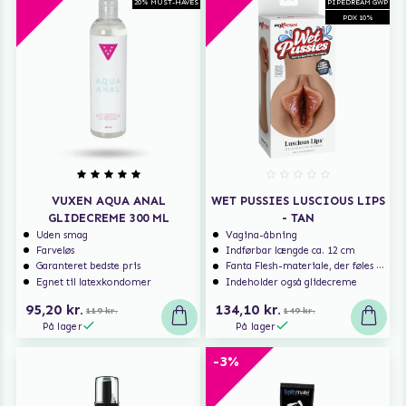
20% MUST-HAVES
PIPEDREAM GWP
PDX 10%
VUXEN AQUA ANAL
WET PUSSIES LUSCIOUS LIPS
GLIDECREME 300 ML
- TAN
Uden smag
Vagina-åbning
Farveløs
Indførbar længde ca. 12 cm
Garanteret bedste pris
Fanta Flesh-materiale, der føles som ægte hud!
Egnet til latexkondomer
Indeholder også glidecreme
95,20 kr.
134,10 kr.
119 kr.
149 kr.
På lager
På lager
-3%