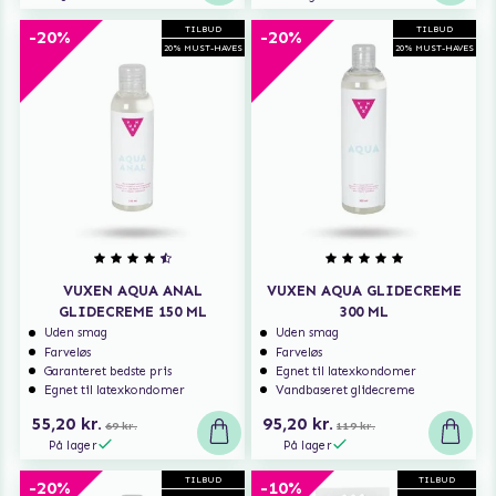
TILBUD
TILBUD
-20%
-20%
20% MUST-HAVES
20% MUST-HAVES
VUXEN AQUA ANAL
VUXEN AQUA GLIDECREME
GLIDECREME 150 ML
300 ML
Uden smag
Uden smag
Farveløs
Farveløs
Garanteret bedste pris
Egnet til latexkondomer
Egnet til latexkondomer
Vandbaseret glidecreme
55,20 kr.
95,20 kr.
69 kr.
119 kr.
På lager
På lager
TILBUD
TILBUD
-20%
-10%