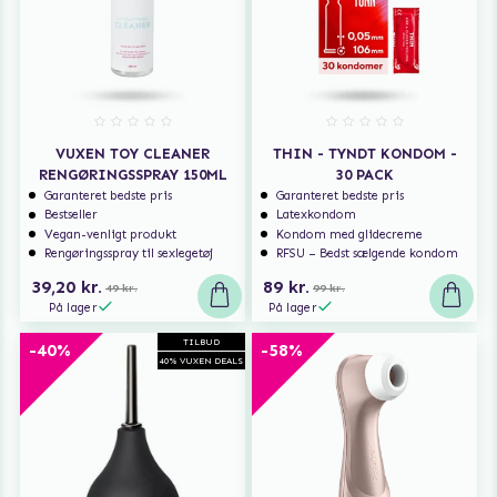
VUXEN TOY CLEANER
THIN - TYNDT KONDOM -
RENGØRINGSSPRAY 150ML
30 PACK
Garanteret bedste pris
Garanteret bedste pris
Bestseller
Latexkondom
Vegan-venligt produkt
Kondom med glidecreme
Rengøringsspray til sexlegetøj
RFSU – Bedst sælgende kondom
39,20 kr.
89 kr.
49 kr.
99 kr.
På lager
På lager
TILBUD
-40%
-58%
40% VUXEN DEALS