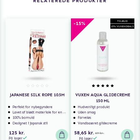
RELATEREDE PRODUKTER
TILBUD
-15%
15% VUXENDEALS
JAPANESE SILK ROPE 10.5M
VUXEN AQUA GLIDECREME
150 ML
Perfekt for nybegyndere
Hudvenligt produkt
Lavet af blødt materiale for en dejligere følelse
Uden smag
100% bomuld
Farveløs
Designet i japansk stil
Vandbaseret glidecreme
125 kr.
58,65 kr.
69 kr.
På lager
På lager