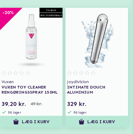
TILBUD
-20%
20% VUXENDEALS
Vuxen
Joydivision
VUXEN TOY CLEANER
INTIMATE DOUCH
RENGØRINGSSPRAY 150ML
ALUMINIUM
39,20 kr.
329 kr.
49 kr.
På lager
På lager
LÆG I KURV
LÆG I KURV