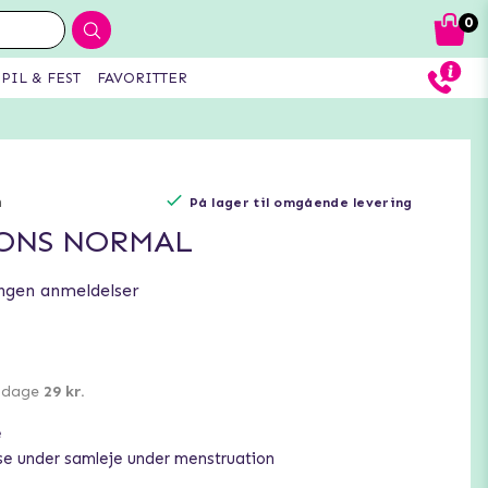
0
PIL & FEST
FAVORITTER
n
På lager til omgående levering
ONS NORMAL
ngen anmeldelser
0 dage
29 kr.
e
se under samleje under menstruation