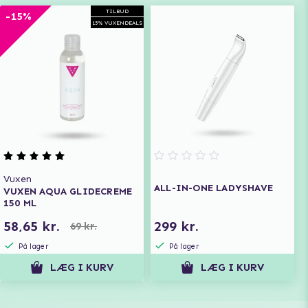
TILBUD
-15%
15% VUXENDEALS
Vuxen
ALL-IN-ONE LADYSHAVE
VUXEN AQUA GLIDECREME
150 ML
58,65 kr.
299 kr.
69 kr.
På lager
På lager
LÆG I KURV
LÆG I KURV