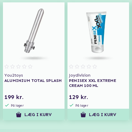
You2toys
Joydivision
ALUMINIUM TOTAL SPLASH
PENISEX XXL EXTREME
CREAM 100 ML
199 kr.
129 kr.
På lager
På lager
LÆG I KURV
LÆG I KURV