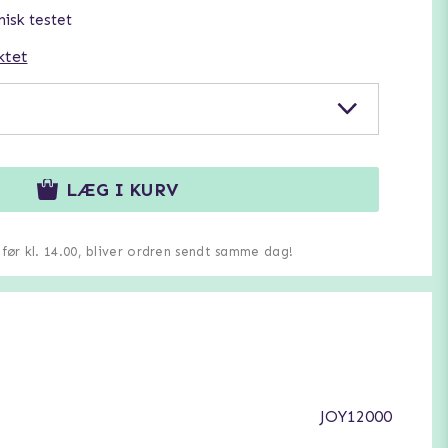
nisk testet
ktet
LÆG I KURV
u før kl. 14.00, bliver ordren sendt samme dag!
JOY12000