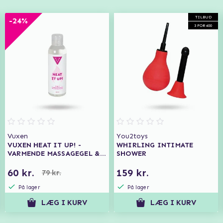
TILBUD
-24%
3 FOR 400
Vuxen
You2toys
VUXEN HEAT IT UP! -
WHIRLING INTIMATE
VARMENDE MASSAGEGEL &
SHOWER
GLIDECREME 150 ML
60 kr.
159 kr.
79 kr.
På lager
På lager
LÆG I KURV
LÆG I KURV