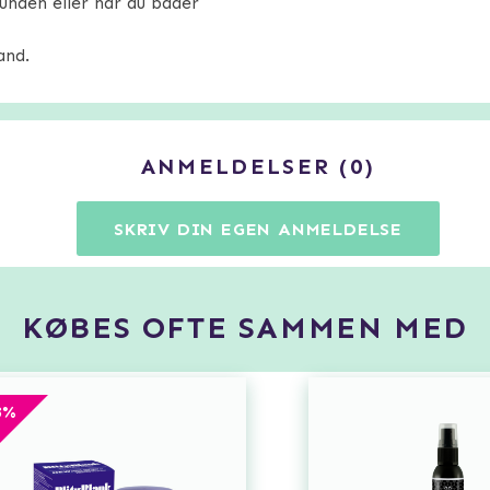
unaen eller når du bader
and.
ANMELDELSER
0
SKRIV DIN EGEN ANMELDELSE
KØBES OFTE SAMMEN MED
8
%