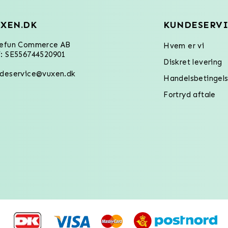
XEN.DK
KUNDESERVI
refun Commerce AB
Hvem er vi
: SE556744520901
Diskret levering
deservice@vuxen.dk
Handelsbetingels
Fortryd aftale