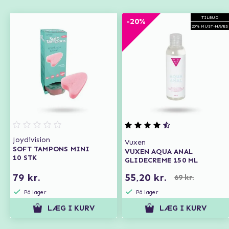
TILBUD
-20%
20% MUST-HAVES
Joydivision
Vuxen
SOFT TAMPONS MINI
VUXEN AQUA ANAL
10 STK
GLIDECREME 150 ML
79 kr.
55,20 kr.
69 kr.
På lager
På lager
LÆG I KURV
LÆG I KURV