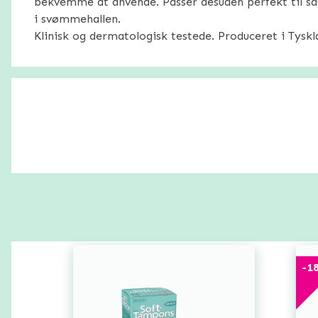
bekvemme at anvende. Passer desuden perfekt til sa
i svømmehallen.
Klinisk og dermatologisk testede. Produceret i Tyskl
-
1