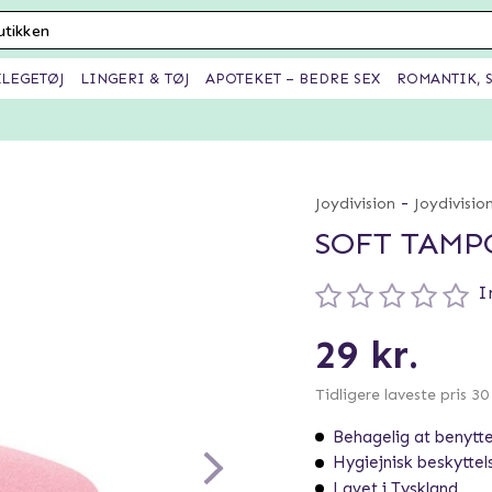
XLEGETØJ
LINGERI & TØJ
APOTEKET – BEDRE SEX
ROMANTIK, S
-
Joydivision
Joydivisio
SOFT TAMP
I
29 kr.
Tidligere laveste pris 3
Behagelig at benytt
Hygiejnisk beskyttel
Lavet i Tyskland