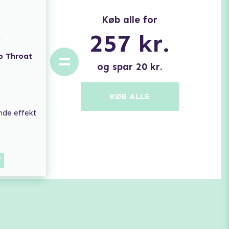
Køb alle for
257
kr.
=
p Throat
og spar
20
kr.
KØB ALLE
nde effekt