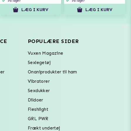
På lager
På lager
LÆG I KURV
LÆG I KURV
CE
POPULÆRE SIDER
Vuxen Magazine
Sexlegetøj
er
Onaniprodukter til ham
Vibratorer
Sexdukker
Dildoer
Fleshlight
GRL PWR
Frækt undertøj