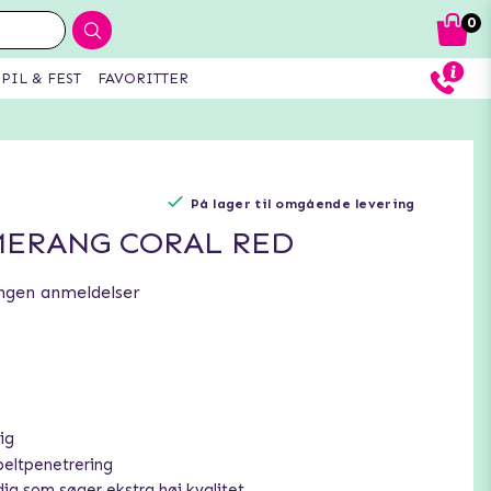
0
PIL & FEST
FAVORITTER
På lager til omgående levering
ERANG CORAL RED
ngen anmeldelser
ig
eltpenetrering
g som søger ekstra høj kvalitet.