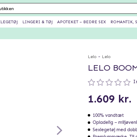
XLEGETØJ
LINGERI & TØJ
APOTEKET – BEDRE SEX
ROMANTIK, S
-
Lelo
Lelo
LELO BOOM
I
1.609 kr.
100% vandtæt
Opladelig – miljøvenl
Sexlegetøj med dobb
Premiummærke. Til di