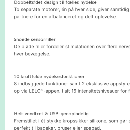
Dobbeltsidet design til fælles nydelse
To separate motorer, én på hver side, giver samtidig 
partnere for en afbalanceret og delt oplevelse.
Snoede sensorriller
De bløde riller fordeler stimulationen over flere ner
hver bevægelse.
10 kraftfulde nydelsesfunktioner
8 indbyggede funktioner samt 2 eksklusive appstyred
op via LELO™-appen. I alt 16 intensitetsniveauer for f
Helt vandtæt & USB-genopladelig
Fremstillet i ét stykke kropssikker silikone, som gø
perfekt til badekar, bruser eller spabad.