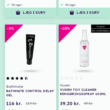
På lager
På lager
LÆG I KURV
LÆG I KURV
TILBUD
-3%
-20%
20% VUXENDEALS
Vuxen
Bathmate
VUXEN TOY CLEANER
BATHMATE CONTROL DELAY
RENGØRINGSSPRAY 150ML
GEL
116 kr.
39,20 kr.
119 kr.
49 kr.