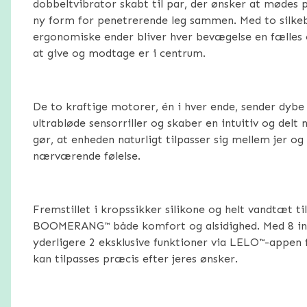
dobbeltvibrator skabt til par, der ønsker at mødes 
ny form for penetrerende leg sammen. Med to silke
ergonomiske ender bliver hver bevægelse en fælles 
at give og modtage er i centrum.
De to kraftige motorer, én i hver ende, sender dyb
ultrabløde sensorriller og skaber en intuitiv og delt
gør, at enheden naturligt tilpasser sig mellem jer og
nærværende følelse.
Fremstillet i kropssikker silikone og helt vandtæt t
BOOMERANG™ både komfort og alsidighed. Med 8 in
yderligere 2 eksklusive funktioner via LELO™-appen f
kan tilpasses præcis efter jeres ønsker.