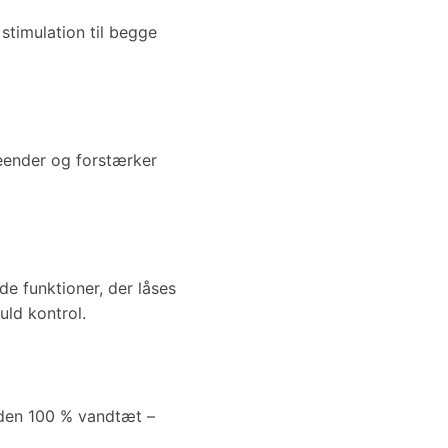
stimulation til begge
veender og forstærker
e funktioner, der låses
uld kontrol.
r den 100 % vandtæt –