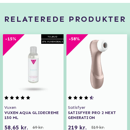
RELATEREDE PRODUKTER
TILBUD
-15%
-58%
15% VUXENDEALS
Vuxen
Satisfyer
VUXEN AQUA GLIDECREME
SATISFYER PRO 2 NEXT
150 ML
GENERATION
58,65 kr.
219 kr.
69 kr.
519 kr.