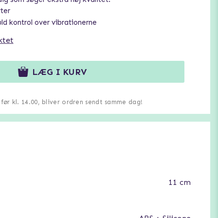
ter
ld kontrol over vibrationerne
ktet
LÆG I KURV
u før kl. 14.00, bliver ordren sendt samme dag!
11 cm