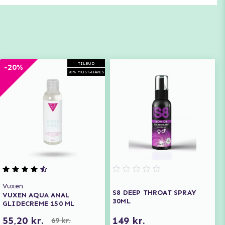
TILBUD
-20%
20% MUST-HAVES
Vuxen
S8 DEEP THROAT SPRAY
VUXEN AQUA ANAL
30ML
GLIDECREME 150 ML
55,20 kr.
149 kr.
69 kr.