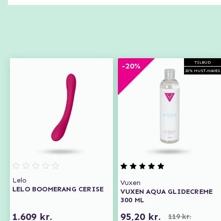
TILBUD
-20%
20% MUST-HAVES
Lelo
Vuxen
LELO BOOMERANG CERISE
VUXEN AQUA GLIDECREME
300 ML
1.609 kr.
95,20 kr.
119 kr.