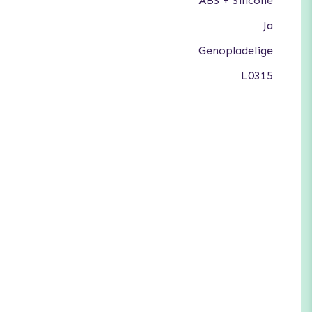
ABS + Silicone
Ja
Genopladelige
L0315