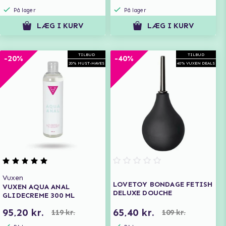
På lager
På lager
LÆG I KURV
LÆG I KURV
TILBUD
TILBUD
-20%
-40%
20% MUST-HAVES
40% VUXEN DEALS
Vuxen
LOVETOY BONDAGE FETISH
VUXEN AQUA ANAL
DELUXE DOUCHE
GLIDECREME 300 ML
95,20 kr.
65,40 kr.
119 kr.
109 kr.