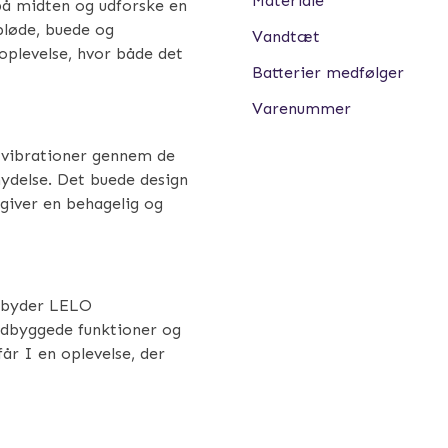
Materiale
på midten og udforske en
bløde, buede og
Vandtæt
oplevelse, hvor både det
Batterier medfølger
Varenummer
e vibrationer gennem de
 nydelse. Det buede design
 giver en behagelig og
ilbyder LELO
dbyggede funktioner og
år I en oplevelse, der