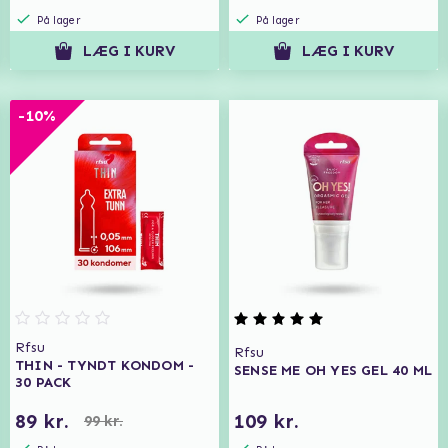
På lager
På lager
LÆG I KURV
LÆG I KURV
-10%
Rfsu
Rfsu
THIN - TYNDT KONDOM -
SENSE ME OH YES GEL 40 ML
30 PACK
89 kr.
109 kr.
99 kr.