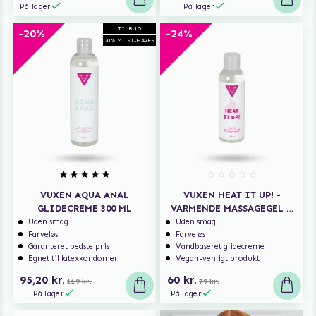
På lager
På lager
TILBUD
-20%
-24%
20% MUST-HAVES
VUXEN AQUA ANAL
VUXEN HEAT IT UP! -
GLIDECREME 300 ML
VARMENDE MASSAGEGEL &
GLIDECREME 150 ML
Uden smag
Uden smag
Farveløs
Farveløs
Garanteret bedste pris
Vandbaseret glidecreme
Egnet til latexkondomer
Vegan-venligt produkt
95,20 kr.
60 kr.
119 kr.
79 kr.
På lager
På lager