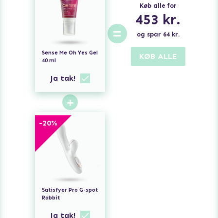
Køb alle for
453
kr.
=
og spar
64
kr.
Sense Me Oh Yes Gel
KØB ALLE
40 ml
Ja tak!
+
-
20
%
Satisfyer Pro G-spot
Rabbit
Ja tak!