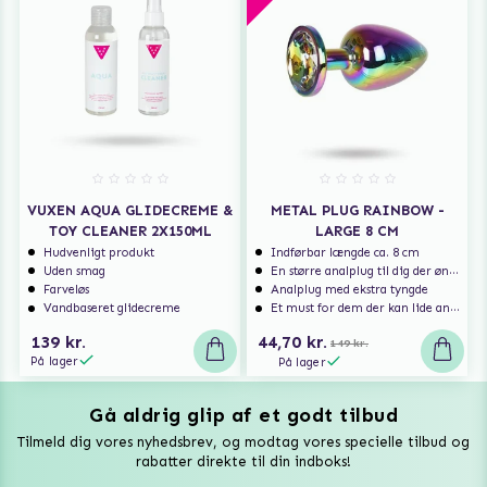
VUXEN AQUA GLIDECREME &
METAL PLUG RAINBOW -
TOY CLEANER 2X150ML
LARGE 8 CM
Hudvenligt produkt
Indførbar længde ca. 8 cm
Uden smag
En større analplug til dig der ønsker at blive fyldt
Farveløs
Analplug med ekstra tyngde
Vandbaseret glidecreme
Et must for dem der kan lide analsex og analt sexlegetøj
139 kr.
44,70 kr.
149 kr.
På lager
På lager
Gå aldrig glip af et godt tilbud
Vuxen Magazine
Tilmeld dig vores nyhedsbrev, og modtag vores specielle tilbud og
Sexlegetøj
rabatter direkte til din indboks!