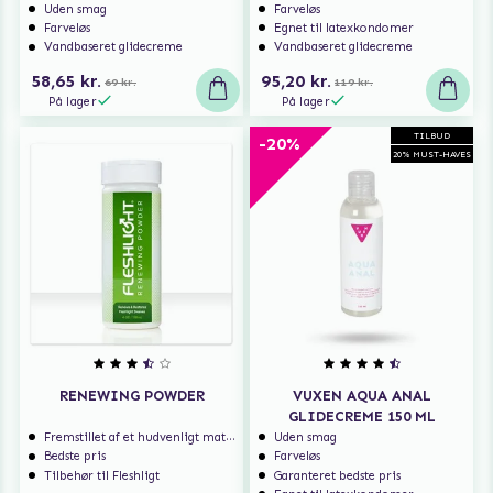
Uden smag
Farveløs
Farveløs
Egnet til latexkondomer
Vandbaseret glidecreme
Vandbaseret glidecreme
58,65 kr.
95,20 kr.
69 kr.
119 kr.
På lager
På lager
TILBUD
-20%
20% MUST-HAVES
RENEWING POWDER
VUXEN AQUA ANAL
GLIDECREME 150 ML
Fremstillet af et hudvenligt materiale
Uden smag
Bedste pris
Farveløs
Tilbehør til Fleshligt
Garanteret bedste pris