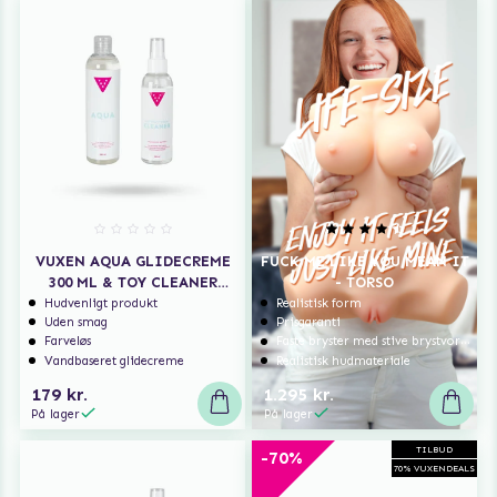
VUXEN AQUA GLIDECREME
FUCK ME LIKE YOU MEAN IT
300 ML & TOY CLEANER
- TORSO
150ML
Hudvenligt produkt
Realistisk form
Uden smag
Prisgaranti
Farveløs
Faste bryster med stive brystvorter
Vandbaseret glidecreme
Realistisk hudmateriale
179 kr.
1.295 kr.
På lager
På lager
TILBUD
-70%
70% VUXENDEALS