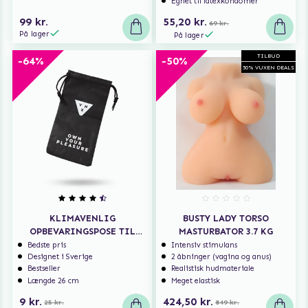
Egnet til latexkondomer
99 kr.
55,20 kr.
69 kr.
På lager
På lager
TILBUD
-64%
-50%
50% VUXEN DEALS
KLIMAVENLIG
BUSTY LADY TORSO
OPBEVARINGSPOSE TIL
MASTURBATOR 3.7 KG
SEXLEGETØJ
Bedste pris
Intensiv stimulans
Designet i Sverige
2 åbninger (vagina og anus)
Bestseller
Realistisk hudmateriale
Længde 26 cm
Meget elastisk
9 kr.
424,50 kr.
25 kr.
849 kr.