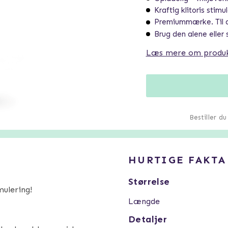
Kraftig klitoris stimu
Premiummærke. Til di
Brug den alene elle
Læs mere om produ
Bestiller d
HURTIGE FAKTA
Størrelse
mulering!
Længde
Detaljer