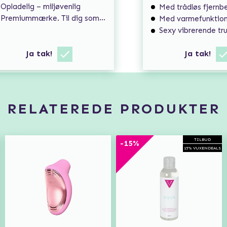
Opladelig – miljøvenlig
Med trådløs fjernbe
Premiummærke. Til dig som søger ekstra høj kvalitet.
Med varmefunktio
Sexy vibrerende tr
Ja tak!
Ja tak!
RELATEREDE PRODUKTER
TILBUD
-15%
15% VUXENDEALS