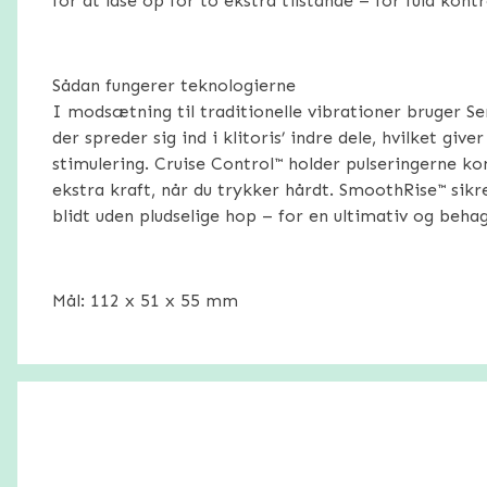
for at låse op for to ekstra tilstande – for fuld kontr
Sådan fungerer teknologierne
I modsætning til traditionelle vibrationer bruger Se
der spreder sig ind i klitoris’ indre dele, hvilket giv
stimulering. Cruise Control™ holder pulseringerne ko
ekstra kraft, når du trykker hårdt. SmoothRise™ sikre
blidt uden pludselige hop – for en ultimativ og behag
Mål: 112 x 51 x 55 mm