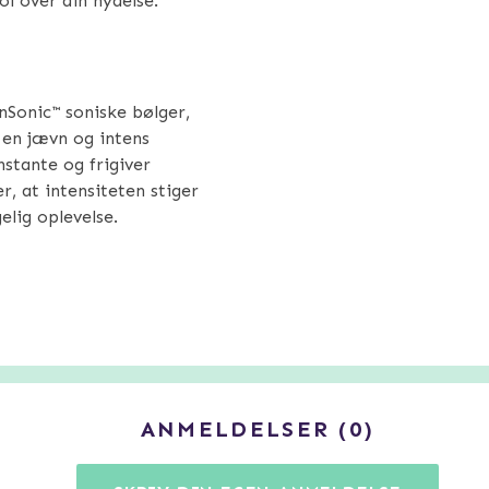
ol over din nydelse.
nSonic™ soniske bølger,
er en jævn og intens
nstante og frigiver
r, at intensiteten stiger
elig oplevelse.
ANMELDELSER
0