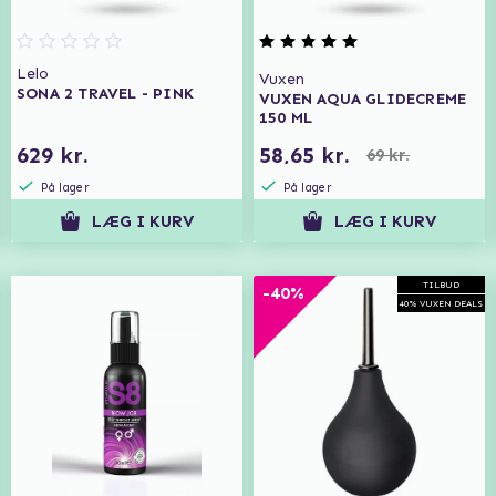
Lelo
Vuxen
SONA 2 TRAVEL - PINK
VUXEN AQUA GLIDECREME
150 ML
629 kr.
58,65 kr.
69 kr.
På lager
På lager
LÆG I KURV
LÆG I KURV
TILBUD
-40%
40% VUXEN DEALS