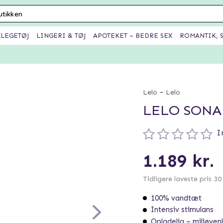
XLEGETØJ
LINGERI & TØJ
APOTEKET – BEDRE SEX
ROMANTIK, S
-
Lelo
Lelo
LELO SONA
I
1.189 kr.
Tidligere laveste pris 3
100% vandtæt
Intensiv stimulans
Opladelig – miljøvenl