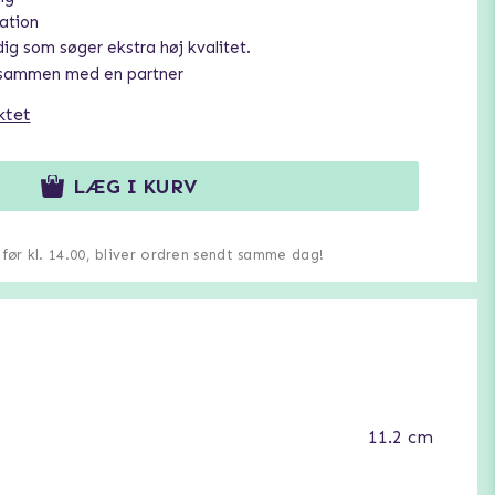
lation
g som søger ekstra høj kvalitet.
r sammen med en partner
ktet
LÆG I KURV
u før kl. 14.00, bliver ordren sendt samme dag!
11.2 cm