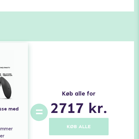
Køb alle for
2717
kr.
=
usse med
KØB ALLE
rammer
er