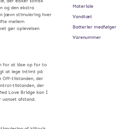
e, der elsker sonisk
Materiale
n og den ekstra
en jævn stimulering hver
Vandtæt
ifte mellem
Batterier medfølger
lket gør oplevelsen
Varenummer
 for at låse op for to
gt at lege intimt på
 Off-tilstanden, der
trol-tilstanden, der
 Med Love Bridge kan I
 uanset afstand.
timulering af klitoris,