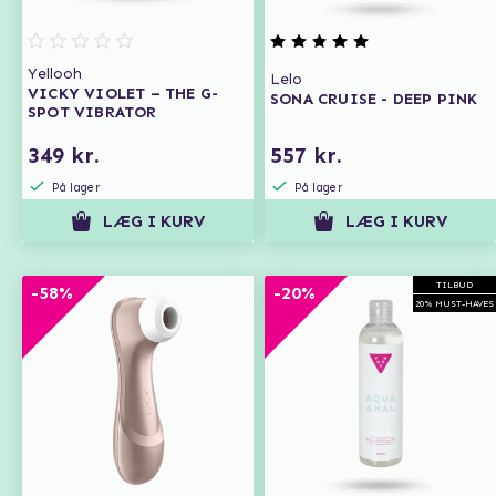
Yellooh
Lelo
VICKY VIOLET – THE G-
SONA CRUISE - DEEP PINK
SPOT VIBRATOR
349 kr.
557 kr.
På lager
På lager
LÆG I KURV
LÆG I KURV
TILBUD
-58%
-20%
20% MUST-HAVES