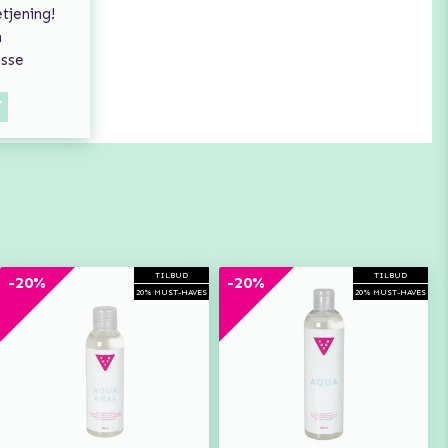
tjening!
n
usse
TILBUD
TILBUD
-20%
-20%
20% MUST-HAVES
20% MUST-HAVES