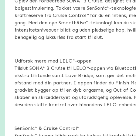
Oplev den forbedrede SONA™ 3 Cruise, designet til all
bølgestimulering. Takket være SenSonic™-teknologie
kraftreserve fra Cruise Control™ får du en intens, m
gang. Med den nye SmoothRise™-teknologi kan du sk
intensitetsniveauer blidt og uden pludselige hop, hvi
behagelig og luksuriøs fra start til slut.
Udforsk mere med LELO™-appen
Tilslut SONA™ 3 Cruise til LELO™-appen via Bluetooth
ekstra tilstande samt Love Bridge, som gør det muli
afstand med din partner. I appen finder du Finish Me
gradvist bygger op til en dyb orgasme, og Out of Con
skaber en skræddersyet og uforudsigelig oplevelse.
desuden skifte kontrol over hinandens LELO-enheder
SenSonic™ & Cruise Control™
SenSonic™ bruger blide soniske bølger til kontaktfri s