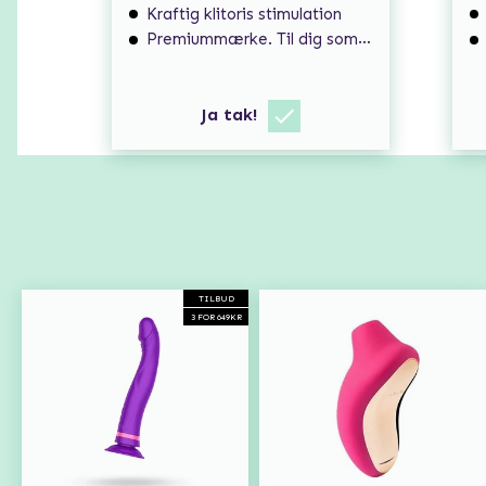
Kraftig klitoris stimulation
Premiummærke. Til dig som søger ekstra høj kvalitet.
Ja tak!
TILBUD
3 FOR 649KR