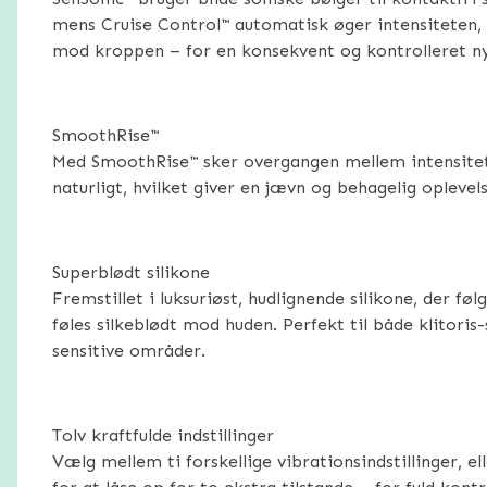
mens Cruise Control™ automatisk øger intensiteten, 
mod kroppen – for en konsekvent og kontrolleret ny
SmoothRise™
Med SmoothRise™ sker overgangen mellem intensitet
naturligt, hvilket giver en jævn og behagelig oplevels
Superblødt silikone
Fremstillet i luksuriøst, hudlignende silikone, der f
føles silkeblødt mod huden. Perfekt til både klitoris
sensitive områder.
Tolv kraftfulde indstillinger
Vælg mellem ti forskellige vibrationsindstillinger, e