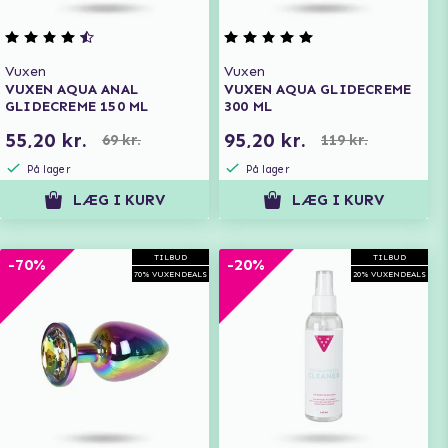
Vuxen
Vuxen
VUXEN AQUA ANAL
VUXEN AQUA GLIDECREME
GLIDECREME 150 ML
300 ML
55,20 kr.
95,20 kr.
69 kr.
119 kr.
På lager
På lager
LÆG I KURV
LÆG I KURV
TILBUD
TILBUD
-70%
-20%
70% VUXENDEALS
20% VUXENDEALS