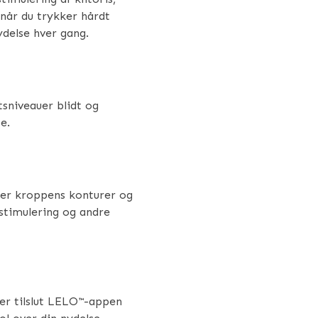
når du trykker hårdt
delse hver gang.
sniveauer blidt og
e.
ølger kroppens konturer og
-stimulering og andre
ller tilslut LELO™-appen