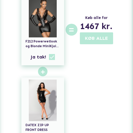
Køb alle for
1467
kr.
=
KØB ALLE
F212 Powerwetlook
og Blonde MiniKjole
med Dyb Udskæring
Ja tak!
+
DATEX ZIP UP
FRONT DRESS