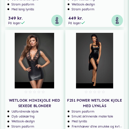
Stram pasform
Wetlook-design
Med lang lynlås
Stram pasform
349 kr.
449 kr.
På lager
På lager
WETLOOK MINIKJOLE MED
F251 POWER WETLOOK KJOLE
SEXEDE BLONDER
MED LYNLÅS
Udfordrende kjole
Stram pasform
Dyb udskæring
Smukt skinnende materiale
Wetlook-design
Med lynlås
Stram pasform
Fremhæver dine smukke og kvindelige former