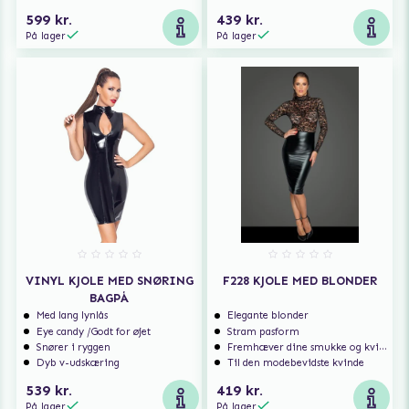
599 kr.
439 kr.
På lager
På lager
VINYL KJOLE MED SNØRING
F228 KJOLE MED BLONDER
BAGPÅ
Med lang lynlås
Elegante blonder
Eye candy /Godt for øjet
Stram pasform
Snører i ryggen
Fremhæver dine smukke og kvindelige former
Dyb v-udskæring
Til den modebevidste kvinde
539 kr.
419 kr.
På lager
På lager