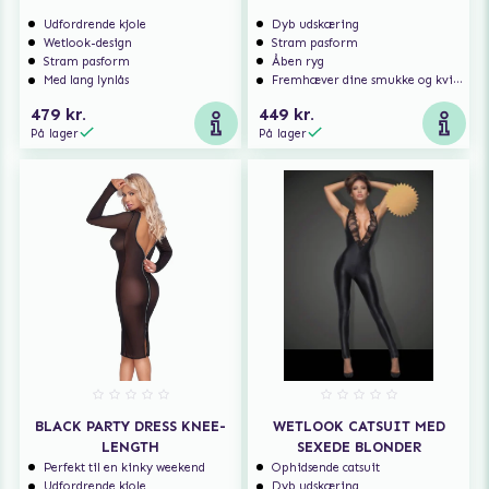
Udfordrende kjole
Dyb udskæring
Wetlook-design
Stram pasform
Stram pasform
Åben ryg
Med lang lynlås
Fremhæver dine smukke og kvindelige former
479 kr.
449 kr.
På lager
På lager
BLACK PARTY DRESS KNEE-
WETLOOK CATSUIT MED
LENGTH
SEXEDE BLONDER
Perfekt til en kinky weekend
Ophidsende catsuit
Udfordrende kjole
Dyb udskæring