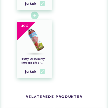
Ja tak!
+
-
40
%
Fruity Strawberry
Rhubarb Bliss -
Massageolie med
Smag
Ja tak!
RELATEREDE PRODUKTER