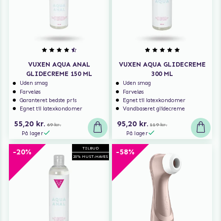
VUXEN AQUA ANAL
VUXEN AQUA GLIDECREME
GLIDECREME 150 ML
300 ML
Uden smag
Uden smag
Farveløs
Farveløs
Garanteret bedste pris
Egnet til latexkondomer
Egnet til latexkondomer
Vandbaseret glidecreme
55,20 kr.
95,20 kr.
69 kr.
119 kr.
På lager
På lager
TILBUD
-20%
-58%
20% MUST-HAVES