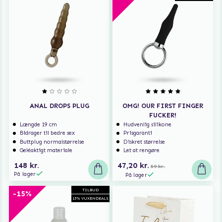
ANAL DROPS PLUG
OMG! OUR FIRST FINGER
FUCKER!
Længde 19 cm
Hudvenlig silikone
Bidrager til bedre sex
Prisgaranti
Buttplug normalstørrelse
Diskret størrelse
Geléaktigt materiale
Let at rengøre
148 kr.
47,20 kr.
59 kr.
På lager
På lager
TILBUD
-15%
15% VUXENDEALS