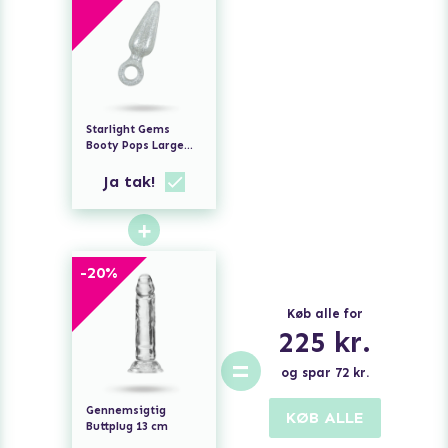
Starlight Gems
Booty Pops Large
Clear
Ja tak!
+
-
20
%
Køb alle for
225
kr.
=
og spar
72
kr.
Gennemsigtig
KØB ALLE
Buttplug 13 cm