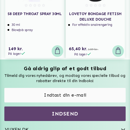
S8 DEEP THROAT SPRAY 30ML
LOVETOY BONDAGE FETISH
DELUXE DOUCHE
30 ml
For effektiv analrengøring
Blowjob spray
149 kr.
65,40 kr.
109 kr.
På lager
På lager
Gå aldrig glip af et godt tilbud
Vuxen Magazine
Tilmeld dig vores nyhedsbrev, og modtag vores specielle tilbud og
Sexlegetøj
rabatter direkte til din indboks!
Onaniprodukter til ham
Vibratorer
Hvem er vi
INDSEND
Sexdukker
Purefun Commerce AB
VAT: SE556744520901
Diskret levering
Dildoer
VUXEN.DK