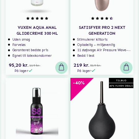
VUXEN AQUA ANAL
SATISFYER PRO 2 NEXT
GLIDECREME 300 ML
GENERATION
Uden smag
Stimulerer klitoris
Farveløs
Opladelig – miljøvenlig
Garanteret bedste pris
11 støjsvage Air Pressure Wave-programmer
Egnet til latexkondomer
Bedst i test
95,20 kr.
219 kr.
119 kr.
519 kr.
På lager
På lager
TILBUD
-40%
40% VUXEN DEALS