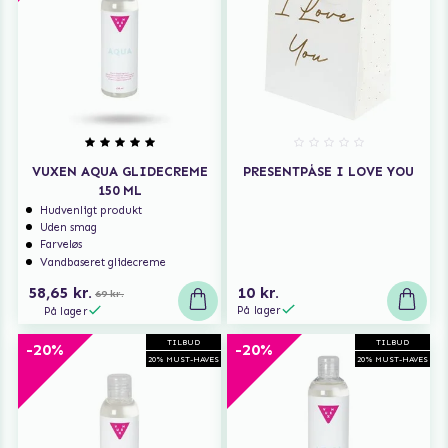
VUXEN AQUA GLIDECREME
PRESENTPÅSE I LOVE YOU
150 ML
Hudvenligt produkt
Uden smag
Farveløs
Vandbaseret glidecreme
58,65 kr.
10 kr.
69 kr.
På lager
På lager
TILBUD
TILBUD
-20%
-20%
20% MUST-HAVES
20% MUST-HAVES