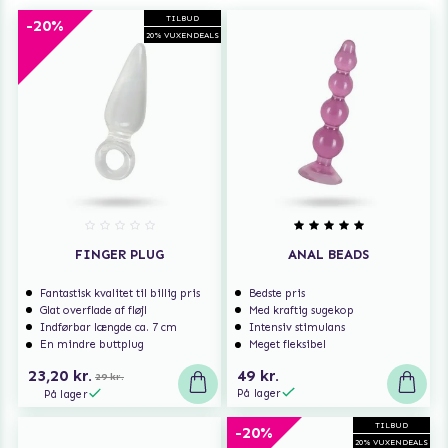
TILBUD
-20%
20% VUXENDEALS
FINGER PLUG
ANAL BEADS
Fantastisk kvalitet til billig pris
Bedste pris
Glat overflade af fløjl
Med kraftig sugekop
Indførbar længde ca. 7 cm
Intensiv stimulans
En mindre buttplug
Meget fleksibel
23,20 kr.
49 kr.
29 kr.
På lager
På lager
TILBUD
-20%
20% VUXENDEALS