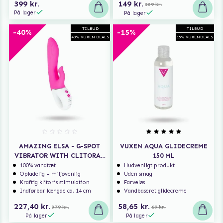
399 kr.
149 kr.
239 kr.
På lager
På lager
TILBUD
TILBUD
-40%
-15%
40% VUXEN DEALS
15% VUXENDEALS
AMAZING ELSA - G-SPOT
VUXEN AQUA GLIDECREME
VIBRATOR WITH CLITORAL
150 ML
SUCTION
100% vandtæt
Hudvenligt produkt
Opladelig – miljøvenlig
Uden smag
Kraftig klitoris stimulation
Farveløs
Indførbar længde ca. 14 cm
Vandbaseret glidecreme
227,40 kr.
58,65 kr.
379 kr.
69 kr.
På lager
På lager