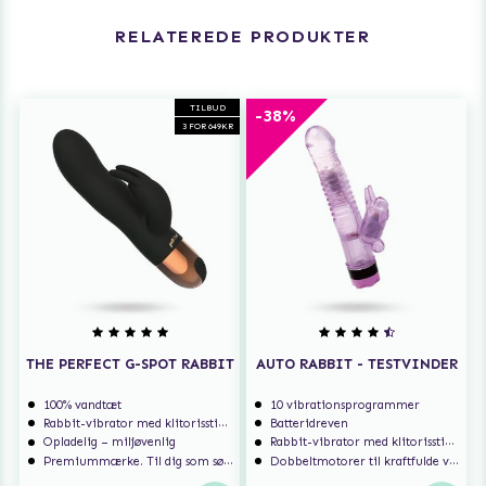
RELATEREDE PRODUKTER
TILBUD
-38%
3 FOR 649KR
THE PERFECT G-SPOT RABBIT
AUTO RABBIT - TESTVINDER
100% vandtæt
10 vibrationsprogrammer
Rabbit-vibrator med klitorisstimulering
Batteridreven
Opladelig – miljøvenlig
Rabbit-vibrator med klitorisstimulering
Premiummærke. Til dig som søger ekstra høj kvalitet.
Dobbeltmotorer til kraftfulde vibrationer