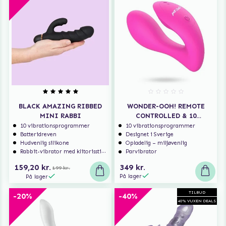
BLACK AMAZING RIBBED
WONDER-OOH! REMOTE
MINI RABBI
CONTROLLED & 10
VIBRATION MODES
10 vibrationsprogrammer
10 vibrationsprogrammer
Batteridreven
Designet i Sverige
Hudvenlig silikone
Opladelig – miljøvenlig
Rabbit-vibrator med klitorisstimulering
Parvibrator
159,20 kr.
349 kr.
199 kr.
På lager
På lager
TILBUD
-20%
-40%
40% VUXEN DEALS