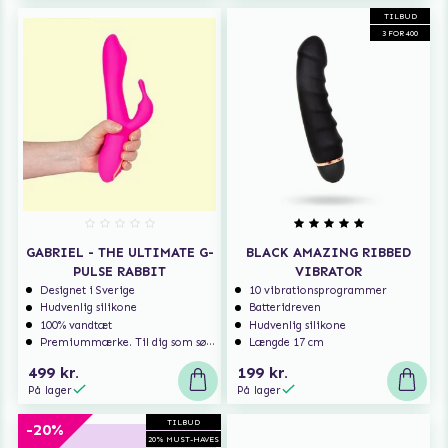
TILBUD
3 FOR 400
GABRIEL - THE ULTIMATE G-
BLACK AMAZING RIBBED
PULSE RABBIT
VIBRATOR
Designet i Sverige
10 vibrationsprogrammer
Hudvenlig silikone
Batteridreven
100% vandtæt
Hudvenlig silikone
Premiummærke. Til dig som søger ekstra høj kvalitet.
Længde 17 cm
499 kr.
199 kr.
På lager
På lager
TILBUD
-20%
20% MUST-HAVES