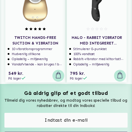
TWITCH HANDS-FREE
HALO - RABBIT VIBRATOR
SUCTION & VIBRATION
MED INTEGRERET
STIMULERINGSRING
10 vibrationsprogrammer
Stimulerer G-punktet
Hudvenlig silikone
100% vandtæt
Opladelig – miljøvenlig
Rabbit-vibrator med klitorisstimulering
Vandafvisende - kan bruges i badet
Opladelig – miljøvenlig
549 kr.
795 kr.
På lager
På lager
Gå aldrig glip af et godt tilbud
Vuxen Magazine
Tilmeld dig vores nyhedsbrev, og modtag vores specielle tilbud og
Sexlegetøj
rabatter direkte til din indboks!
Onaniprodukter til ham
Vibratorer