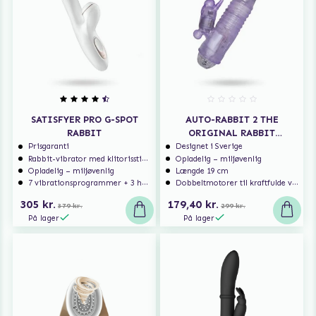
SATISFYER PRO G-SPOT
AUTO-RABBIT 2 THE
RABBIT
ORIGINAL RABBIT
VIBRATOR GENOPLADELIG -
Prisgaranti
Designet i Sverige
Rabbit-vibrator med klitorisstimulering
Opladelig – miljøvenlig
LILLA
Opladelig – miljøvenlig
Længde 19 cm
7 vibrationsprogrammer + 3 hastigheder
Dobbeltmotorer til kraftfulde vibrationer
305 kr.
179,40 kr.
379 kr.
299 kr.
På lager
På lager