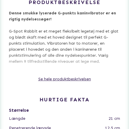
PRODUKTBESKRIVELSE
Denne smukke lyserøde G-punkts kaninvibrator er en
rigtig nydelsessøger!
G-Spot Rabbit er et meget fleksibelt legetøj med et glat
og blødt skaft med et hoved designet til perfekt G-
punkts stimulation. Vibratoren har to motorer, en
placeret i hovedet og den anden i kaninørene til
punktstimulering af alle dine nydelsespunkter. Vælg
mellem 9 tilfredsstillende niveauer at lege med.
Det kropssikre silikonemateriale er uparfumeret og
Se hele produktbeskrivelsen
ftalatfrit for at holde dine mest følsomme steder friske
og sunde. Vandtæt og genopladelig. Fuld opladning på 3
timer - driftstid ved højeste indstillinger er 60 minutter,
90 minutter ved laveste indstilling.
HURTIGE FAKTA
Brug en vandbaseret glidecreme af høj kvalitet for at få
Størrelse
den bedste oplevelse.
Længde
21 cm
Penetrerende længde
12.5 cm