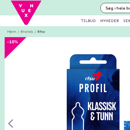
SE
TILBUD
NYHEDER
Hjem
Brands
Rfsu
-10%