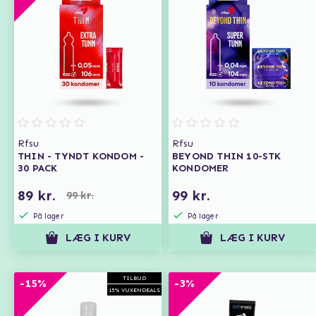
Rfsu
Rfsu
THIN - TYNDT KONDOM -
BEYOND THIN 10-STK
30 PACK
KONDOMER
89 kr.
99 kr.
99 kr.
På lager
På lager
LÆG I KURV
LÆG I KURV
TILBUD
-15%
-3%
15% VUXENDEALS