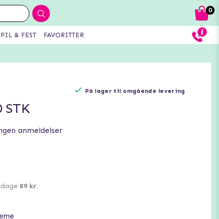
0
PIL & FEST
FAVORITTER
På lager til omgående levering
0 STK
ngen anmeldelser
0 dage
89 kr.
reme