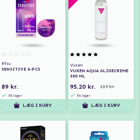
Rfsu
Vuxen
SENSITIVE 6-PCS
VUXEN AQUA GLIDECREME
300 ML
89 kr.
95,20 kr.
119 kr.
På lager
På lager
LÆG I KURV
LÆG I KURV