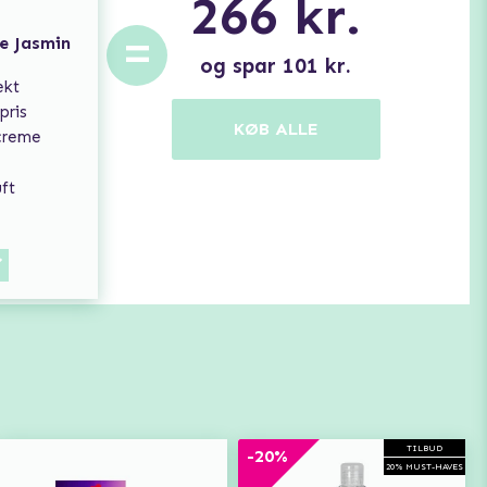
266
kr.
=
e Jasmin
og spar
101
kr.
ekt
pris
KØB ALLE
creme
ft
TILBUD
-20%
20% MUST-HAVES