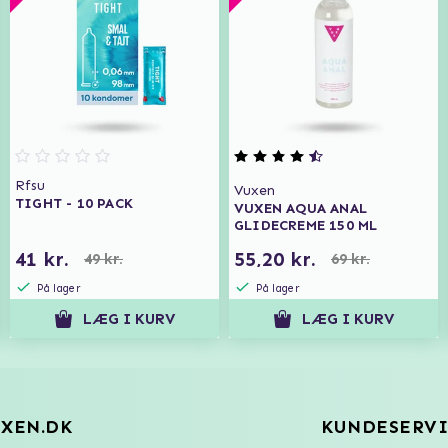
Rfsu
Vuxen
TIGHT - 10 PACK
VUXEN AQUA ANAL
GLIDECREME 150 ML
41 kr.
55,20 kr.
49 kr.
69 kr.
På lager
På lager
LÆG I KURV
LÆG I KURV
XEN.DK
KUNDESERVI