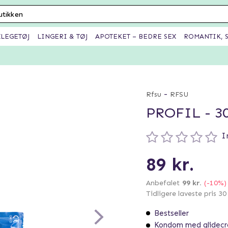
XLEGETØJ
LINGERI & TØJ
APOTEKET – BEDRE SEX
ROMANTIK, S
-
Rfsu
RFSU
PROFIL - 3
I
89 kr.
Anbefalet
99 kr.
(-10%)
Tidligere laveste pris 3
Bestseller
Kondom med glidec