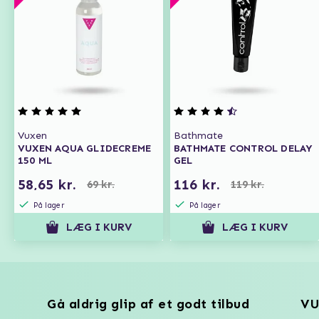
Vuxen
Bathmate
VUXEN AQUA GLIDECREME
BATHMATE CONTROL DELAY
150 ML
GEL
58,65 kr.
116 kr.
69 kr.
119 kr.
På lager
På lager
LÆG I KURV
LÆG I KURV
Gå aldrig glip af et godt tilbud
VU