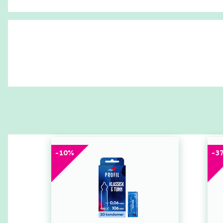
-
10
%
-
3