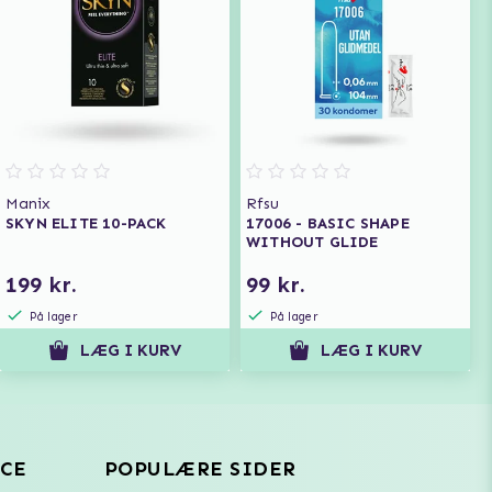
Manix
Rfsu
SKYN ELITE 10-PACK
17006 - BASIC SHAPE
WITHOUT GLIDE
199 kr.
99 kr.
På lager
På lager
LÆG I KURV
LÆG I KURV
CE
POPULÆRE SIDER