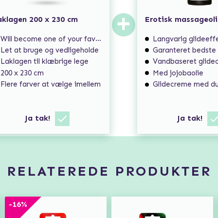
+
aklagen 200 x 230 cm
Erotisk massageoli
Will become one of your favourites!
Langvarig glideeff
Let at bruge og vedligeholde
Garanteret bedste 
Laklagen til klæbrige lege
Vandbaseret glide
200 x 230 cm
Med jojobaolie
Flere farver at vælge imellem
Glidecreme med du
Ja tak!
Ja tak!
RELATEREDE PRODUKTER
-16%