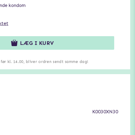
ende kondom
ktet
LÆG I KURV
u før kl. 14.00, bliver ordren sendt samme dag!
K0030XN30