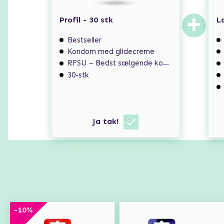
+
Profil - 30 stk
L
Bestseller
Kondom med glidecreme
RFSU – Bedst sælgende kondom
30-stk
Ja tak!
-10%