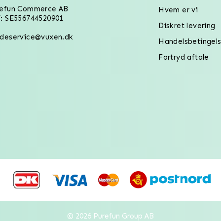
refun Commerce AB
Hvem er vi
: SE556744520901
Diskret levering
deservice@vuxen.dk
Handelsbetingels
Fortryd aftale
© 2026 Purefun Group AB