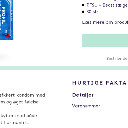
RFSU – Bedst sælg
30-stk
Læs mere om produ
Bestiller d
HURTIGE FAKTA
Detaljer
 sikkert kondom med
m og øget følelse.
Varenummer
skytter mod både
lt hormonfrit.