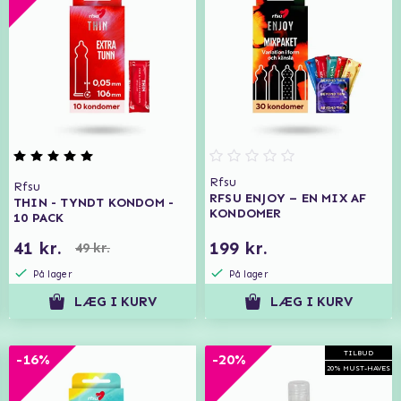
Rfsu
Rfsu
RFSU ENJOY – EN MIX AF
THIN - TYNDT KONDOM -
KONDOMER
10 PACK
41 kr.
199 kr.
49 kr.
På lager
På lager
LÆG I KURV
LÆG I KURV
TILBUD
-16%
-20%
20% MUST-HAVES