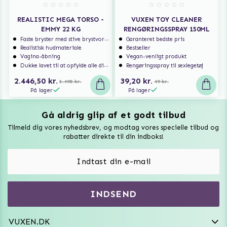
REALISTIC MEGA TORSO -
VUXEN TOY CLEANER
EMMY 22 KG
RENGØRINGSSPRAY 150ML
Faste bryster med stive brystvorter
Garanteret bedste pris
Realistisk hudmateriale
Bestseller
Vagina-åbning
Vegan-venligt produkt
Dukke lavet til at opfylde alle dine fantasier
Rengøringsspray til sexlegetøj
2.446,50 kr.
39,20 kr.
3.495 kr.
49 kr.
På lager
På lager
Gå aldrig glip af et godt tilbud
Vuxen Magazine
Tilmeld dig vores nyhedsbrev, og modtag vores specielle tilbud og
Sexlegetøj
rabatter direkte til din indboks!
Onaniprodukter til ham
Vibratorer
Hvem er vi
INDSEND
Sexdukker
Purefun Commerce AB
VAT: SE556744520901
Diskret levering
Dildoer
VUXEN.DK
kundeservice@vuxen.dk