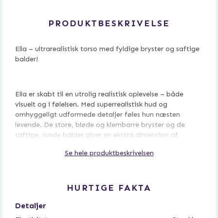
PRODUKTBESKRIVELSE
Ella – ultrarealistisk torso med fyldige bryster og saftige
balder!
Ella er skabt til en utrolig realistisk oplevelse – både
visuelt og i følelsen. Med superrealistisk hud og
omhyggeligt udformede detaljer føles hun næsten
levende. De store, bløde og klembarre bryster og de
saftige, runde balder giver en ekstra dimension af
nydelse og realisme.
Se hele produktbeskrivelsen
Det avancerede design med to lystgange – vaginal og
HURTIGE FAKTA
anal – tager oplevelsen til næste niveau. Den bløde,
elastiske hud føles utroligt realistisk, og hver detalje er
Detaljer
omhyggeligt skulptureret og farvet for et autentisk