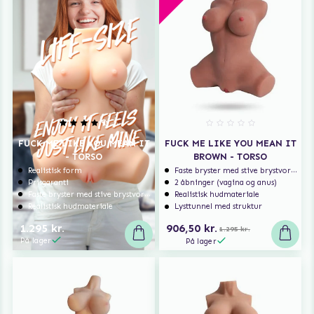
FUCK ME LIKE YOU MEAN IT
FUCK ME LIKE YOU MEAN IT
- TORSO
BROWN - TORSO
Realistisk form
Faste bryster med stive brystvorter
Prisgaranti
2 åbninger (vagina og anus)
Faste bryster med stive brystvorter
Realistisk hudmateriale
Realistisk hudmateriale
Lysttunnel med struktur
1.295 kr.
906,50 kr.
1.295 kr.
På lager
På lager