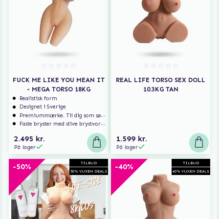
FUCK ME LIKE YOU MEAN IT
REAL LIFE TORSO SEX DOLL
- MEGA TORSO 18KG
10.3KG TAN
Realistisk form
Designet i Sverige
Premiummærke. Til dig som søger ekstra høj kvalitet.
Faste bryster med stive brystvorter
2.495 kr.
1.599 kr.
På lager
På lager
TILBUD
TILBUD
-50%
-40%
50% VUXEN DEALS
40% VUXEN DEALS