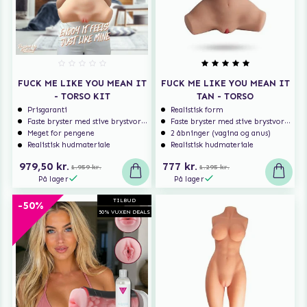
FUCK ME LIKE YOU MEAN IT
FUCK ME LIKE YOU MEAN IT
- TORSO KIT
TAN - TORSO
Prisgaranti
Realistisk form
Faste bryster med stive brystvorter
Faste bryster med stive brystvorter
Meget for pengene
2 åbninger (vagina og anus)
Realistisk hudmateriale
Realistisk hudmateriale
979,50 kr.
777 kr.
1.959 kr.
1.295 kr.
På lager
På lager
TILBUD
-50%
50% VUXEN DEALS