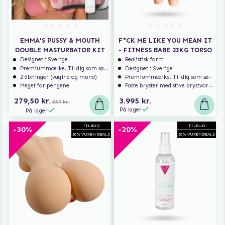
EMMA'S PUSSY & MOUTH
F*CK ME LIKE YOU MEAN IT
DOUBLE MASTURBATOR KIT
- FITNESS BABE 23KG TORSO
Designet i Sverige
Realistisk form
Premiummærke. Til dig som søger ekstra høj kvalitet.
Designet i Sverige
2 åbninger (vagina og mund)
Premiummærke. Til dig som søger ekstra høj kvalitet.
Meget for pengene
Faste bryster med stive brystvorter
279,50 kr.
3.995 kr.
559 kr.
På lager
På lager
TILBUD
TILBUD
-30%
-20%
30% VUXEN DEALS
20% VUXENDEALS