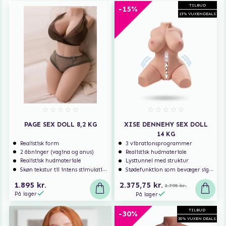
Detaljeret design for livagtigt udseende og følelse
TILBUD
-15%
Nem at rengøre og vedligeholde
15% VUXENDEALS
Premium silikone
Specifikationer:
Højde: 64,5 cm
Bredde: 33,5 cm
Dybde / Tykkelse: 27,5 cm
PAGE SEX DOLL 8,2 KG
XISE DENNEHY SEX DOLL
Bryst: 76,5 cm
14 KG
Talje: 48,5 cm
Realistisk form
3 vibrationsprogrammer
Hofte: 81,5 cm
2 åbninger (vagina og anus)
Realistisk hudmateriale
Vægt: 15 kg
Realistisk hudmateriale
Lysttunnel med struktur
Skøn tekstur til intens stimulation!
Stødefunktion som bevæger sig frem og tilbage
1.895 kr.
2.375,75 kr.
2.795 kr.
På lager
På lager
TILBUD
-30%
30% VUXEN DEALS