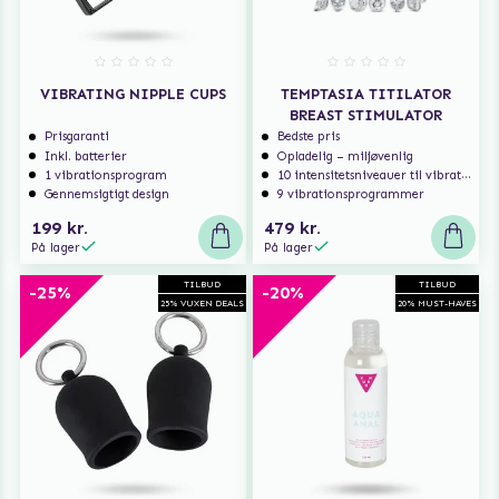
VIBRATING NIPPLE CUPS
TEMPTASIA TITILATOR
BREAST STIMULATOR
Prisgaranti
Bedste pris
Inkl. batterier
Opladelig – miljøvenlig
1 vibrationsprogram
10 intensitetsniveauer til vibrationsstyrke
Gennemsigtigt design
9 vibrationsprogrammer
199 kr.
479 kr.
På lager
På lager
TILBUD
TILBUD
-25%
-20%
25% VUXEN DEALS
20% MUST-HAVES