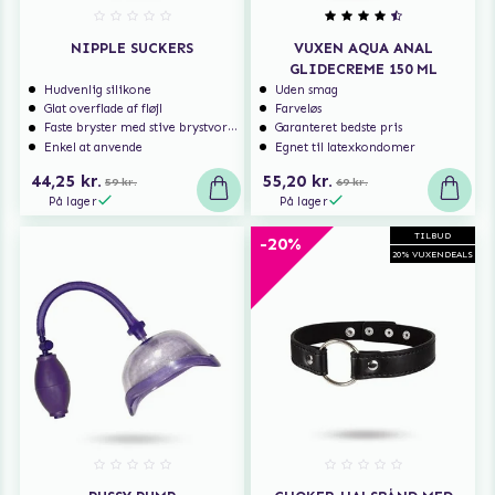
NIPPLE SUCKERS
VUXEN AQUA ANAL
GLIDECREME 150 ML
Hudvenlig silikone
Uden smag
Glat overflade af fløjl
Farveløs
Faste bryster med stive brystvorter
Garanteret bedste pris
Enkel at anvende
Egnet til latexkondomer
44,25 kr.
55,20 kr.
59 kr.
69 kr.
På lager
På lager
TILBUD
-20%
20% VUXENDEALS