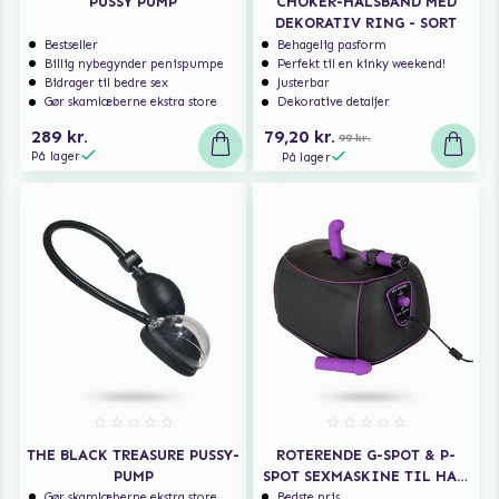
PUSSY PUMP
CHOKER-HALSBÅND MED
DEKORATIV RING - SORT
Bestseller
Behagelig pasform
Billig nybegynder penispumpe
Perfekt til en kinky weekend!
Bidrager til bedre sex
Justerbar
Gør skamlæberne ekstra store
Dekorative detaljer
289 kr.
79,20 kr.
99 kr.
På lager
På lager
THE BLACK TREASURE PUSSY-
ROTERENDE G-SPOT & P-
PUMP
SPOT SEXMASKINE TIL HAM
OG HENDE
Gør skamlæberne ekstra store
Bedste pris