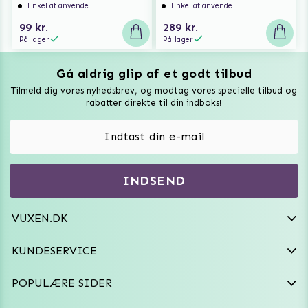
Enkel at anvende
Enkel at anvende
99 kr.
289 kr.
På lager
På lager
Gå aldrig glip af et godt tilbud
Vuxen Magazine
Tilmeld dig vores nyhedsbrev, og modtag vores specielle tilbud og
Sexlegetøj
rabatter direkte til din indboks!
Onaniprodukter til ham
Vibratorer
Hvem er vi
INDSEND
Sexdukker
Purefun Commerce AB
VAT: SE556744520901
Diskret levering
Dildoer
VUXEN.DK
kundeservice@vuxen.dk
Handelsbetingelser
Fleshlight
KUNDESERVICE
Fortryd aftale
GRL PWR
POPULÆRE SIDER
Frækt undertøj