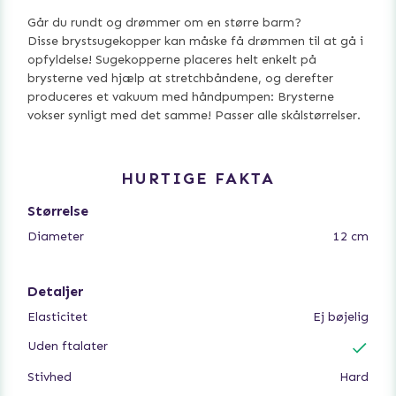
Går du rundt og drømmer om en større barm?
Disse brystsugekopper kan måske få drømmen til at gå i
opfyldelse! Sugekopperne placeres helt enkelt på
brysterne ved hjælp at stretchbåndene, og derefter
produceres et vakuum med håndpumpen: Brysterne
vokser synligt med det samme! Passer alle skålstørrelser.
HURTIGE FAKTA
Størrelse
Diameter
12 cm
Detaljer
Elasticitet
Ej bøjelig
Uden ftalater
Stivhed
Hard