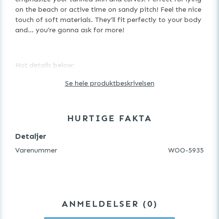
on the beach or active time on sandy pitch! Feel the nice
touch of soft materials. They’ll fit perfectly to your body
and… you’re gonna ask for more!
Hot details below:
Se hele produktbeskrivelsen
Mexico beach bikini
HURTIGE FAKTA
sporty bra with clasp on the back – comfort of wear
Detaljer
adjustable straps – perfect fitting
Varenummer
WOO-5935
high-cut thong – beautiful legs and derriere
nice and elastic fabric (82% polyamide + 18%
ANMELDELSER
0
elastane, lining: 95% polyester + 5% elastane)