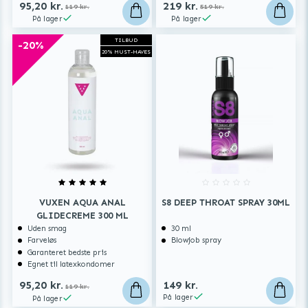
95,20 kr.
219 kr.
119 kr.
519 kr.
På lager
På lager
TILBUD
-20%
20% MUST-HAVES
VUXEN AQUA ANAL
S8 DEEP THROAT SPRAY 30ML
GLIDECREME 300 ML
Uden smag
30 ml
Farveløs
Blowjob spray
Garanteret bedste pris
Egnet til latexkondomer
95,20 kr.
149 kr.
119 kr.
På lager
På lager