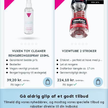
PDX 10%
VUXEN TOY CLEANER
VIEWTUBE 2 STROKER
RENGØRINGSSPRAY 150ML
Garanteret bedste pris
Diskret – perfekt at have med på rejse
Bestseller
Let at rengøre
Vegan-venligt produkt
Indførbar længde ca. 17 cm
Rengøringsspray til sexlegetøj
Gennemsigtigt design
39,20 kr.
224,10 kr.
49 kr.
249 kr.
På lager
På lager
Gå aldrig glip af et godt tilbud
Vuxen Magazine
Tilmeld dig vores nyhedsbrev, og modtag vores specielle tilbud og
Sexlegetøj
rabatter direkte til din indboks!