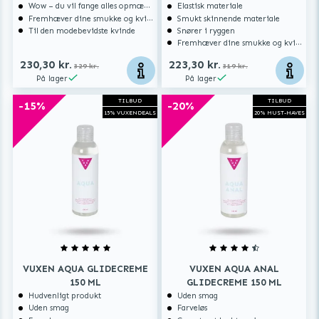
Wow – du vil fange alles opmærksomhed
Elastisk materiale
Fremhæver dine smukke og kvindelige former
Smukt skinnende materiale
Til den modebevidste kvinde
Snører i ryggen
Fremhæver dine smukke og kvindelige former
230,30 kr.
223,30 kr.
329 kr.
319 kr.
På lager
På lager
TILBUD
TILBUD
-15%
-20%
15% VUXENDEALS
20% MUST-HAVES
VUXEN AQUA GLIDECREME
VUXEN AQUA ANAL
150 ML
GLIDECREME 150 ML
Hudvenligt produkt
Uden smag
Uden smag
Farveløs