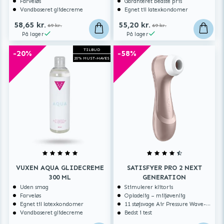
Farveløs
Garanteret bedste pris
Vandbaseret glidecreme
Egnet til latexkondomer
58,65 kr.
55,20 kr.
69 kr.
69 kr.
På lager
På lager
TILBUD
-20%
-58%
20% MUST-HAVES
VUXEN AQUA GLIDECREME
SATISFYER PRO 2 NEXT
300 ML
GENERATION
Uden smag
Stimulerer klitoris
Farveløs
Opladelig – miljøvenlig
Egnet til latexkondomer
11 støjsvage Air Pressure Wave-programmer
Vandbaseret glidecreme
Bedst i test