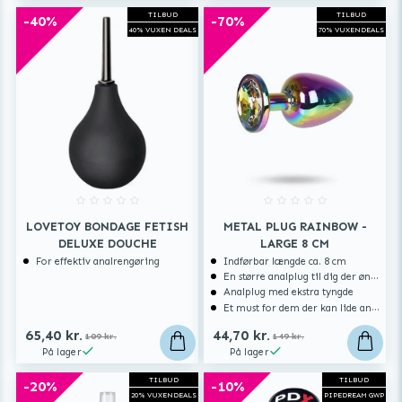
TILBUD
TILBUD
-40%
-70%
40% VUXEN DEALS
70% VUXENDEALS
LOVETOY BONDAGE FETISH
METAL PLUG RAINBOW -
DELUXE DOUCHE
LARGE 8 CM
For effektiv analrengøring
Indførbar længde ca. 8 cm
En større analplug til dig der ønsker at blive fyldt
Analplug med ekstra tyngde
Et must for dem der kan lide analsex og analt sexlegetøj
65,40 kr.
44,70 kr.
109 kr.
149 kr.
På lager
På lager
TILBUD
TILBUD
-20%
-10%
20% VUXENDEALS
PIPEDREAM GWP