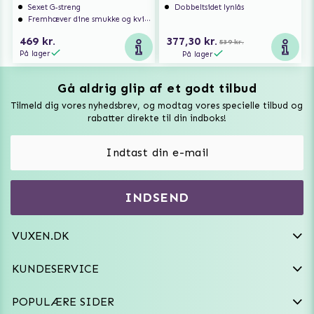
Sexet G-streng
Dobbeltsidet lynlås
Fremhæver dine smukke og kvindelige former
469 kr.
377,30 kr.
539 kr.
På lager
På lager
Gå aldrig glip af et godt tilbud
Vuxen Magazine
Tilmeld dig vores nyhedsbrev, og modtag vores specielle tilbud og
Sexlegetøj
rabatter direkte til din indboks!
Onaniprodukter til ham
Vibratorer
Hvem er vi
INDSEND
Sexdukker
Purefun Commerce AB
VAT: SE556744520901
Diskret levering
Dildoer
VUXEN.DK
kundeservice@vuxen.dk
Handelsbetingelser
Fleshlight
KUNDESERVICE
Fortryd aftale
GRL PWR
POPULÆRE SIDER
Frækt undertøj