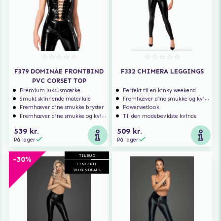
F379 DOMINAE FRONTBIND
F332 CHIMERA LEGGINGS
PVC CORSET TOP
Premium luksusmærke
Perfekt til en kinky weekend
Smukt skinnende materiale
Fremhæver dine smukke og kvindelige former
Fremhæver dine smukke bryster
Powerwetlook
Fremhæver dine smukke og kvindelige former
Til den modebevidste kvinde
539 kr.
509 kr.
På lager
På lager
TILBUD
-30%
LINGERIE
VUXENDEALS