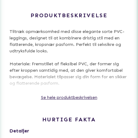
PRODUKTBESKRIVELSE
Tiltræk opmærksomhed med disse elegante sorte PVC-
leggings, designet til at kombinere dristig stil med en
flatterende, kropsnær pasform. Perfekt til selvsikre og
udtryksfulde looks.
Materiale: Fremstillet af fleksibel PVC, der former sig
efter kroppen samtidig med, at den giver komfortabel
bevægelse. Materialet tilpasser sig din form for en sikker
og flatterende pasform.
Design: Dybt lynlås fra front til skridt for et edgy udtryk
Se hele produktbeskrivelsen
samt lynlåse ved anklerne for nem påtagning. Høj talje
fremhæver silhuetten og skaber et moderne, strømlinet
look.
HURTIGE FAKTA
Pasform: Designet til at fremhæve kroppens kurver, det
Detaljer
elastiske PVC-materiale sidder tæt og giver samtidig