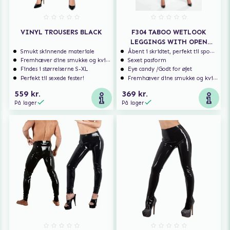
VINYL TROUSERS BLACK
F304 TABOO WETLOOK
LEGGINGS WITH OPEN
CROTCH AND BUM
Smukt skinnende materiale
Åbent i skridtet, perfekt til spontan sex
Fremhæver dine smukke og kvindelige former
Sexet pasform
Findes i størrelserne S-XL
Eye candy /Godt for øjet
Perfekt til sexede fester!
Fremhæver dine smukke og kvindelige former
559 kr.
369 kr.
På lager
På lager