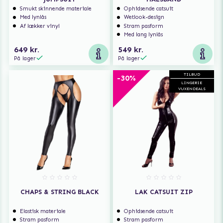
Smukt skinnende materiale
Ophidsende catsuit
Med lynlås
Wetlook-design
Af lækker vinyl
Stram pasform
Med lang lynlås
649 kr.
549 kr.
På lager
På lager
TILBUD
-30%
LINGERIE
VUXENDEALS
CHAPS & STRING BLACK
LAK CATSUIT ZIP
Elastisk materiale
Ophidsende catsuit
Stram pasform
Stram pasform