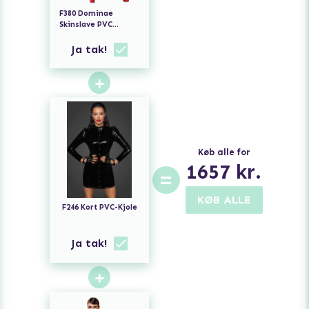
F380 Dominae
Skinslave PVC
Leggins
Ja tak!
+
Køb alle for
1657
kr.
=
KØB ALLE
F246 Kort PVC-Kjole
Ja tak!
+