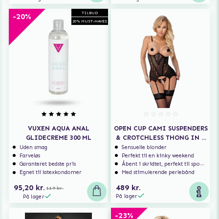
TILBUD
-20%
20% MUST-HAVES
VUXEN AQUA ANAL
OPEN CUP CAMI SUSPENDERS
GLIDECREME 300 ML
& CROTCHLESS THONG IN A
SET
Uden smag
Sensuelle blonder
Farveløs
Perfekt til en kinky weekend
Garanteret bedste pris
Åbent i skridtet, perfekt til spontan sex
Egnet til latexkondomer
Med stimulerende perlebånd
95,20 kr.
489 kr.
119 kr.
På lager
På lager
-23%