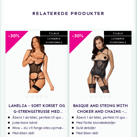
RELATEREDE PRODUKTER
TILBUD
TILBUD
-30%
-30%
LINGERIE
LINGERIE
VUXENDEALS
VUXENDEALS
LANELIA - SORT KORSET OG
BASQUE AND STRING WITH
G-STRENGSTRUSSE MED
CHOKER AND CHAINS -
ÅBENT SKRIDT
BLACK
Åbent i skridtet, perfekt til spontan sex
Åbent i skridtet, perfekt til spontan sex
Justerbare bånd
Med flotte blondedetaljer
Wow – du vil fange alles opmærksomhed
Guld detaljer
Med åben skål
Med åben skål