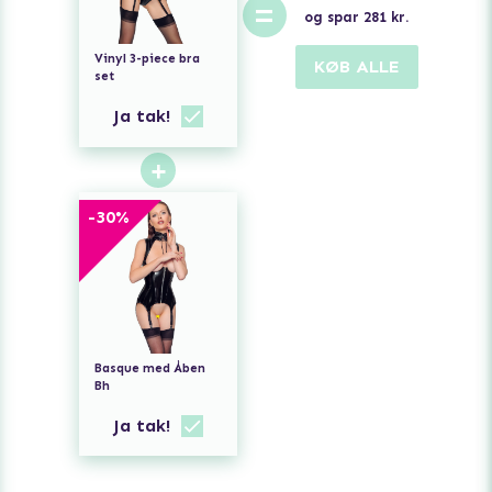
=
og spar
281
kr.
Vinyl 3-piece bra
KØB ALLE
set
Ja tak!
+
-
30
%
Basque med Åben
Bh
Ja tak!