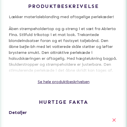
PRODUKTBESKRIVELSE
Lækker materialeblanding med aftagelige perlekæder!
Åben strømpeholdertop og g-streng i et sæt fra Abierta
Fina. Stilfuld trikotop i et mat look. Trekantede
blondeindsatser foran og et fastsyet taljebånd. Den
åbne bøjle-bh med let vatterede skåle støtter og løfter
brysterne smukt. Den attraktive perlekæde i
halsudskæringen er aftagelig. Med hægtelukning bagpå.
Skulderstropper og strømpeholdere er justerbare. Den
stimulerende perlekæde i det åbne skridt kan tages af.
Se hele produktbeskrivelsen
90 % polyester, 10 % elastan.
Uden strømper.
HURTIGE FAKTA
Detaljer