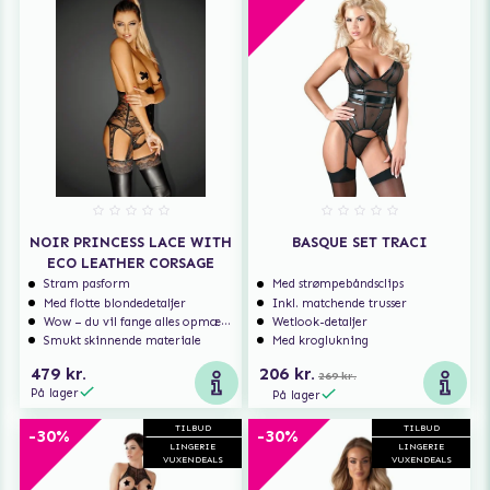
NOIR PRINCESS LACE WITH
BASQUE SET TRACI
ECO LEATHER CORSAGE
Stram pasform
Med strømpebåndsclips
Med flotte blondedetaljer
Inkl. matchende trusser
Wow – du vil fange alles opmærksomhed
Wetlook-detaljer
Smukt skinnende materiale
Med kroglukning
479 kr.
206 kr.
269 kr.
På lager
På lager
TILBUD
TILBUD
-30%
-30%
LINGERIE
LINGERIE
VUXENDEALS
VUXENDEALS