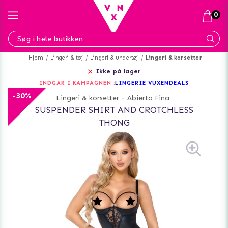
0
Hjem
Lingeri & tøj
Lingeri & undertøj
Lingeri & korsetter
Ikke på lager
INDGÅR I KAMPAGNEN :
LINGERIE VUXENDEALS
-30%
Lingeri & korsetter
-
Abierta Fina
SUSPENDER SHIRT AND CROTCHLESS
THONG