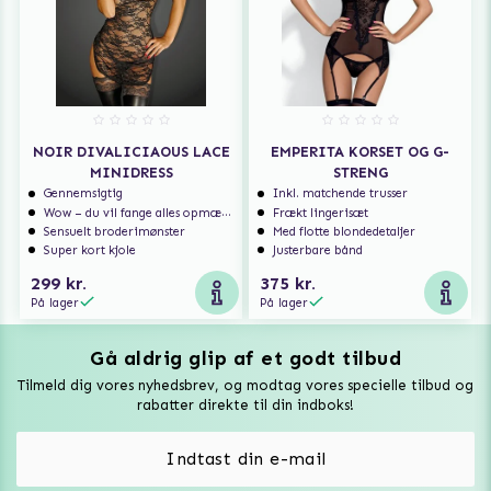
NOIR DIVALICIAOUS LACE
EMPERITA KORSET OG G-
MINIDRESS
STRENG
Gennemsigtig
Inkl. matchende trusser
Wow – du vil fange alles opmærksomhed
Frækt lingerisæt
Sensuelt broderimønster
Med flotte blondedetaljer
Super kort kjole
Justerbare bånd
299 kr.
375 kr.
På lager
På lager
Gå aldrig glip af et godt tilbud
Vuxen Magazine
Tilmeld dig vores nyhedsbrev, og modtag vores specielle tilbud og
Sexlegetøj
rabatter direkte til din indboks!
Onaniprodukter til ham
Vibratorer