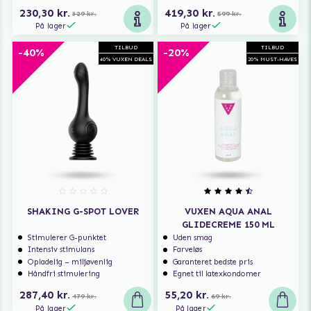
230,30 kr.
419,30 kr.
329 kr.
599 kr.
På lager
På lager
TILBUD
TILBUD
-40%
-20%
40% VUXEN DEALS
20% MUST-HAVES
SHAKING G-SPOT LOVER
VUXEN AQUA ANAL
GLIDECREME 150 ML
Stimulerer G-punktet
Uden smag
Intensiv stimulans
Farveløs
Opladelig – miljøvenlig
Garanteret bedste pris
Håndfri stimulering
Egnet til latexkondomer
287,40 kr.
55,20 kr.
479 kr.
69 kr.
På lager
På lager