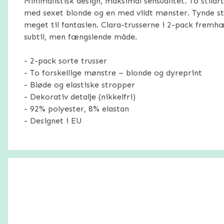
Minimalistisk design, maksimal sensualitet. To stilart
med sexet blonde og en med vildt mønster. Tynde s
meget til fantasien. Clara-trusserne i 2-pack fremh
subtil, men fængslende måde.
- 2-pack sorte trusser
- To forskellige mønstre – blonde og dyreprint
- Bløde og elastiske stropper
- Dekorativ detalje (nikkelfri)
- 92% polyester, 8% elastan
- Designet i EU