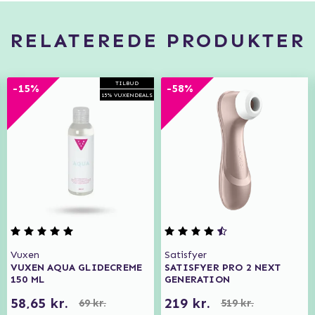
RELATEREDE PRODUKTER
TILBUD
-15%
-58%
15% VUXENDEALS
Vuxen
Satisfyer
VUXEN AQUA GLIDECREME
SATISFYER PRO 2 NEXT
150 ML
GENERATION
58,65 kr.
219 kr.
69 kr.
519 kr.