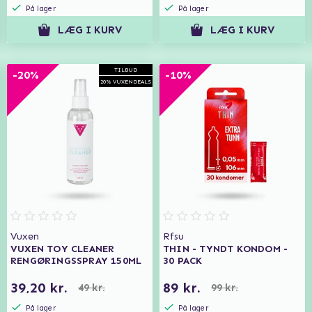
På lager
På lager
LÆG I KURV
LÆG I KURV
TILBUD
-20%
-10%
20% VUXENDEALS
Vuxen
Rfsu
VUXEN TOY CLEANER
THIN - TYNDT KONDOM -
RENGØRINGSSPRAY 150ML
30 PACK
39,20 kr.
89 kr.
49 kr.
99 kr.
På lager
På lager