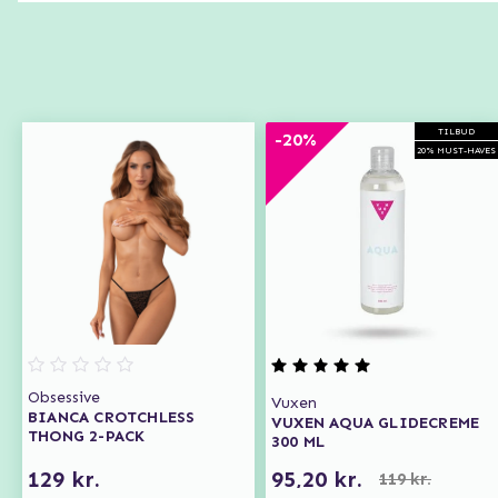
TILBUD
-20%
20% MUST-HAVES
Obsessive
Vuxen
BIANCA CROTCHLESS
VUXEN AQUA GLIDECREME
THONG 2-PACK
300 ML
129 kr.
95,20 kr.
119 kr.