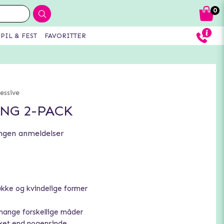
0
PIL & FEST
FAVORITTER
essive
NG 2-PACK
ngen anmeldelser
ke og kvindelige former
ange forskellige måder
exet end nogensinde