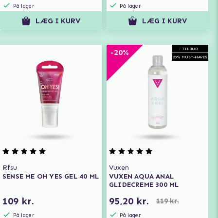
På lager
På lager
LÆG I KURV
LÆG I KURV
TILBUD
-20%
20% MUST-HAVES
Rfsu
Vuxen
SENSE ME OH YES GEL 40 ML
VUXEN AQUA ANAL
GLIDECREME 300 ML
109 kr.
95,20 kr.
119 kr.
På lager
På lager