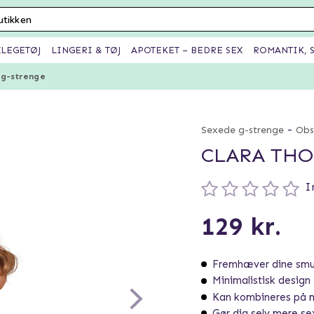
XLEGETØJ
LINGERI & TØJ
APOTEKET – BEDRE SEX
ROMANTIK, S
 g-strenge
-
Sexede g-strenge
Obs
CLARA THO
I
129 kr.
Fremhæver dine smuk
Minimalistisk design
Kan kombineres på m
Gør dig selv mere s