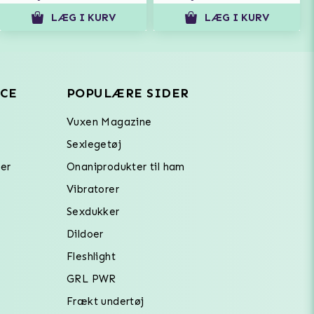
LÆG I KURV
LÆG I KURV
CE
POPULÆRE SIDER
Vuxen Magazine
Sexlegetøj
er
Onaniprodukter til ham
Vibratorer
Sexdukker
Dildoer
Fleshlight
GRL PWR
Frækt undertøj