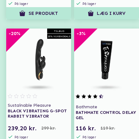
På lager
På lager
SE PRODUKT
LÆG I KURV
TILBUD
-20%
-3%
20% VUXENDEALS
Sustainable Pleasure
Bathmate
BLACK VIBRATING G-SPOT
BATHMATE CONTROL DELAY
RABBIT VIBRATOR
GEL
239,20 kr.
116 kr.
299 kr.
119 kr.
På lager
På lager