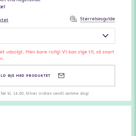
sæt
Størrelsesguide
ktet
 udsolgt. Men bare rolig! Vi kan sige til, så snart
r.
LD ØJE MED PRODUKTET
u før kl. 14.00, bliver ordren sendt samme dag!