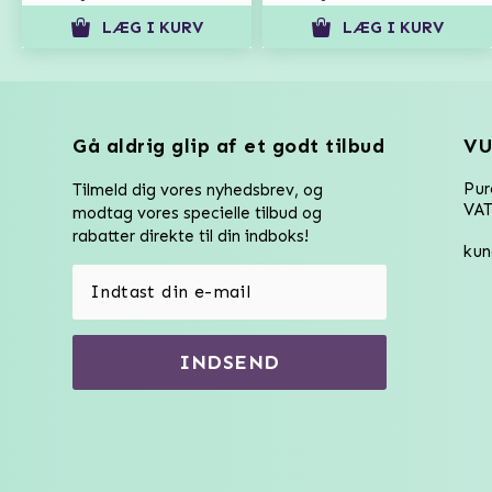
LÆG I KURV
LÆG I KURV
Gå aldrig glip af et godt tilbud
VU
Pu
Tilmeld dig vores nyhedsbrev, og
VAT
modtag vores specielle tilbud og
rabatter direkte til din indboks!
kun
INDSEND