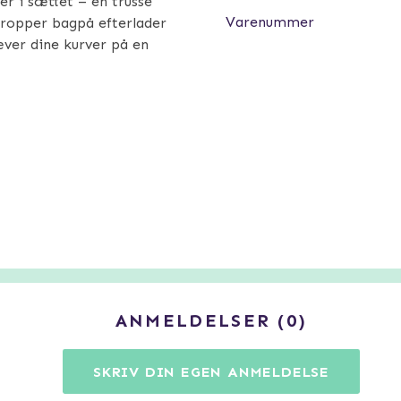
er i sættet – en trusse
Varenummer
tropper bagpå efterlader
æver dine kurver på en
ANMELDELSER
0
SKRIV DIN EGEN ANMELDELSE