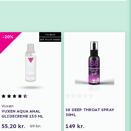
TILBUD
-20%
20% MUST-HAVES
Vuxen
S8 DEEP THROAT SPRAY
VUXEN AQUA ANAL
30ML
GLIDECREME 150 ML
55,20 kr.
149 kr.
69 kr.