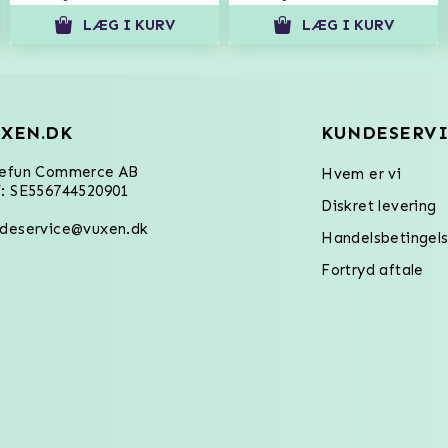
LÆG I KURV
LÆG I KURV
XEN.DK
KUNDESERVI
refun Commerce AB
Hvem er vi
: SE556744520901
Diskret levering
deservice@vuxen.dk
Handelsbetingels
Fortryd aftale