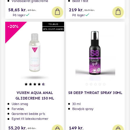
Vandbaseret glidecreme
Bedst i test
58,65 kr.
219 kr.
69 kr.
519 kr.
På lager
På lager
TILBUD
-20%
20% MUST-HAVES
VUXEN AQUA ANAL
S8 DEEP THROAT SPRAY 30ML
GLIDECREME 150 ML
Uden smag
30 ml
Farveløs
Blowjob spray
Garanteret bedste pris
Egnet til latexkondomer
55,20 kr.
149 kr.
69 kr.