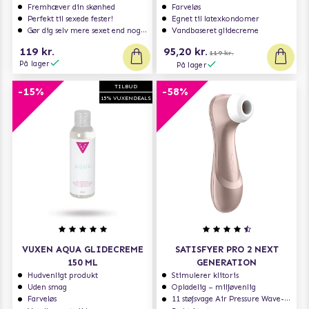
Fremhæver din skønhed
Farveløs
Perfekt til sexede fester!
Egnet til latexkondomer
Gør dig selv mere sexet end nogensinde
Vandbaseret glidecreme
119 kr.
95,20 kr.
119 kr.
På lager
På lager
TILBUD
-15%
-58%
15% VUXENDEALS
VUXEN AQUA GLIDECREME
SATISFYER PRO 2 NEXT
150 ML
GENERATION
Hudvenligt produkt
Stimulerer klitoris
Uden smag
Opladelig – miljøvenlig
Farveløs
11 støjsvage Air Pressure Wave-programmer