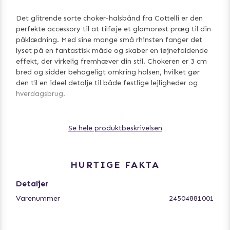
Det glitrende sorte choker-halsbånd fra Cottelli er den
perfekte accessory til at tilføje et glamorøst præg til din
påklædning. Med sine mange små rhinsten fanger det
lyset på en fantastisk måde og skaber en iøjnefaldende
effekt, der virkelig fremhæver din stil. Chokeren er 3 cm
bred og sidder behageligt omkring halsen, hvilket gør
den til en ideel detalje til både festlige lejligheder og
hverdagsbrug.
Se hele produktbeskrivelsen
Den justerbare kæde bagpå, som har en praktisk snap
hook-lukning, gør det nemt for dig at tilpasse længden
efter din egen smag og komfort. Med en samlet længde
på 36 cm og en 10 cm lang kæde, er dette halsbånd
HURTIGE FAKTA
både stilfuldt og funktionelt. Det er fremstillet af
Detaljer
syntetisk materiale, der giver en luksuriøs følelse uden at
gå på kompromis med holdbarheden, hvilket gør det til
Varenummer
24504881001
et must-have i enhver modebevidst persons
smykkesamling.