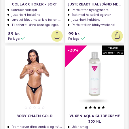
COLLAR CHOKER - SORT
JUSTERBART HALSBÅND MED
SNOR
Sensuelt rollespil
Perfekt for nybegyndere
Justerbart halsbånd
Sæt med halsbånd og snor
Lavet af blødt materiale for en dejligere følelse
Justerbart halsbånd
Tilbehør til dine bondage legesager
Perfekt til en kinky weekend!
89 kr.
99 kr.
På lager
På lager
TILBUD
-20%
20% MUST-HAVES
BODY CHAIN GOLD
VUXEN AQUA GLIDECREME
300 ML
Fremhæver dine smukke og kvindelige former
Uden smag