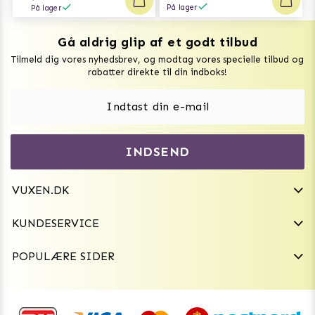
På lager
På lager
Gå aldrig glip af et godt tilbud
Vuxen Magazine
Tilmeld dig vores nyhedsbrev, og modtag vores specielle tilbud og
Sexlegetøj
rabatter direkte til din indboks!
Onaniprodukter til ham
Vibratorer
Hvem er vi
INDSEND
Sexdukker
Purefun Commerce AB
VAT: SE556744520901
Diskret levering
Dildoer
VUXEN.DK
kundeservice@vuxen.dk
Handelsbetingelser
Fleshlight
KUNDESERVICE
Fortryd aftale
GRL PWR
POPULÆRE SIDER
Frækt undertøj