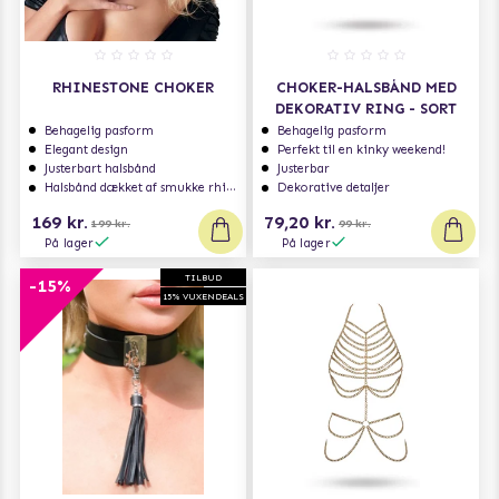
RHINESTONE CHOKER
CHOKER-HALSBÅND MED
DEKORATIV RING - SORT
Behagelig pasform
Behagelig pasform
Elegant design
Perfekt til en kinky weekend!
Justerbart halsbånd
Justerbar
Halsbånd dækket af smukke rhinestones
Dekorative detaljer
169 kr.
79,20 kr.
199 kr.
99 kr.
På lager
På lager
TILBUD
-15%
15% VUXENDEALS