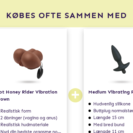
KØBES OFTE SAMMEN MED
+
ot Honey Rider Vibration
Medium Vibrating 
rown
Hudvenlig silikone
Buttplug normalstø
Realistisk form
Længde 15 cm
2 åbninger (vagina og anus)
Med bred bund
Realistisk hudmateriale
Længde 11 cm
Nyd din bedste orgasme nogensinde!