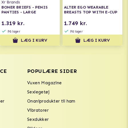
Xr Brands
BONER BRIEFS - PENIS
ALTER EGO WEARABLE
PANTIES - LARGE
BREASTS TOP WITH E-CUP
1.319 kr.
1.749 kr.
På lager
På lager
LÆG I KURV
LÆG I KURV
CE
POPULÆRE SIDER
Vuxen Magazine
Sexlegetøj
er
Onaniprodukter til ham
Vibratorer
Sexdukker