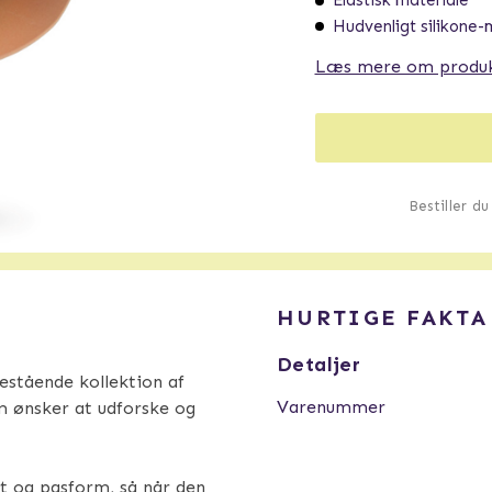
Elastisk materiale
Hudvenligt silikone-
Læs mere om produ
Bestiller d
HURTIGE FAKTA
Detaljer
tående kollektion af
Varenummer
om ønsker at udforske og
t og pasform, så når den