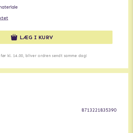
materiale
ktet
LÆG I KURV
u før kl. 14.00, bliver ordren sendt samme dag!
8713221835390