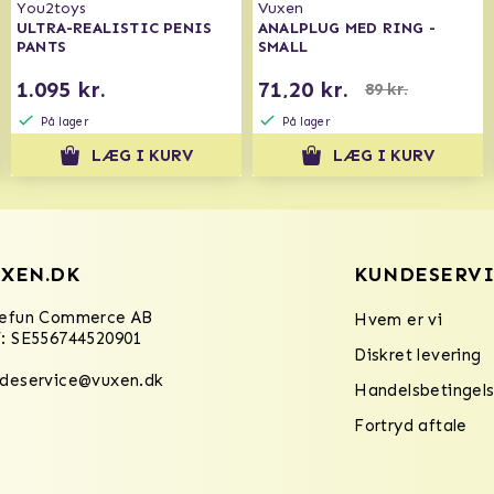
You2toys
Vuxen
ULTRA-REALISTIC PENIS
ANALPLUG MED RING -
PANTS
SMALL
1.095 kr.
71,20 kr.
89 kr.
På lager
På lager
LÆG I KURV
LÆG I KURV
XEN.DK
KUNDESERVI
refun Commerce AB
Hvem er vi
: SE556744520901
Diskret levering
deservice@vuxen.dk
Handelsbetingels
Fortryd aftale