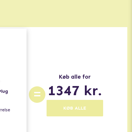
Køb alle for
1347
kr.
=
Plug
KØB ALLE
rrelse