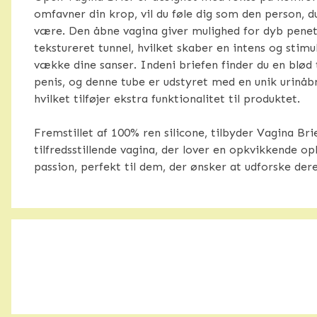
omfavner din krop, vil du føle dig som den person, 
være. Den åbne vagina giver mulighed for dyb pene
tekstureret tunnel, hvilket skaber en intens og stimul
vække dine sanser. Indeni briefen finder du en blød t
penis, og denne tube er udstyret med en unik urinåb
hvilket tilføjer ekstra funktionalitet til produktet.
Fremstillet af 100% ren silicone, tilbyder Vagina Brie
tilfredsstillende vagina, der lover en opkvikkende op
passion, perfekt til dem, der ønsker at udforske dere