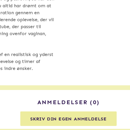
du altid har drømt om at
tration gennem en
erende oplevelse, der vil
ube, der passer til
ning ovenfor vaginan,
f en realistisk og yderst
levelse og timer af
s indre ønsker.
ANMELDELSER
0
SKRIV DIN EGEN ANMELDELSE