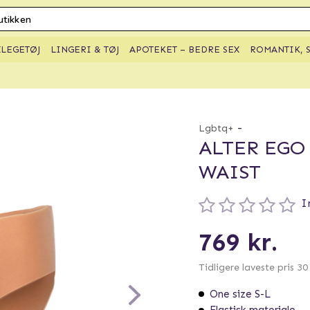
XLEGETØJ
LINGERI & TØJ
APOTEKET – BEDRE SEX
ROMANTIK, S
-
Lgbtq+
ALTER EGO
WAIST
I
769 kr.
Tidligere laveste pris 3
One size S-L