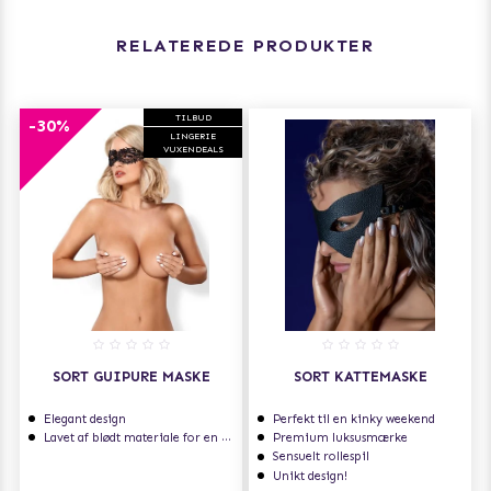
RELATEREDE PRODUKTER
TILBUD
-30%
LINGERIE
VUXENDEALS
SORT GUIPURE MASKE
SORT KATTEMASKE
Elegant design
Perfekt til en kinky weekend
Lavet af blødt materiale for en dejligere følelse
Premium luksusmærke
Sensuelt rollespil
Unikt design!