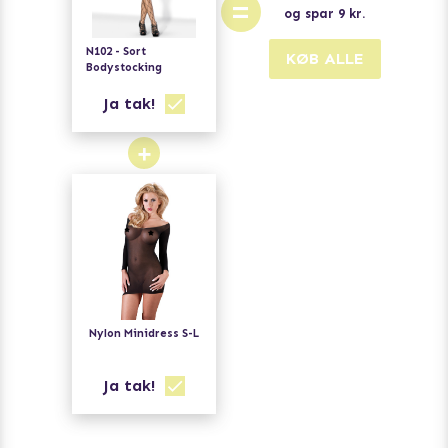
=
og spar
9
kr.
N102 - Sort
KØB ALLE
Bodystocking
Ja tak!
+
Nylon Minidress S-L
Ja tak!