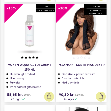
TILBUD
TILBUD
-15%
-30%
15% VUXENDEALS
LINGERIE
VUXENDEALS
VUXEN AQUA GLIDECREME
MIAMOR - SORTE HANDSKER
150 ML
Hudvenligt produkt
One size – passer de fleste
Uden smag
Elastisk materiale
Farveløs
Med blondedel
Vandbaseret glidecreme
58,65 kr.
90,30 kr.
69 kr.
129 kr.
På lager
På lager