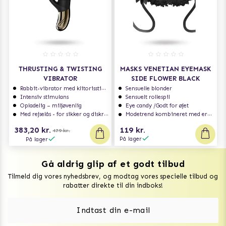
THRUSTING & TWISTING
MASKS VENETIAN EYEMASK
VIBRATOR
SIDE FLOWER BLACK
Rabbit-vibrator med klitorisstimulering
Sensuelle blonder
Intensiv stimulans
Sensuelt rollespil
Opladelig – miljøvenlig
Eye candy /Godt for øjet
Med rejselås - for sikker og diskret transport
Modetrend kombineret med erotik
383,20 kr.
119 kr.
479 kr.
På lager
På lager
Gå aldrig glip af et godt tilbud
Vuxen Magazine
Tilmeld dig vores nyhedsbrev, og modtag vores specielle tilbud og
Sexlegetøj
rabatter direkte til din indboks!
Onaniprodukter til ham
Vibratorer