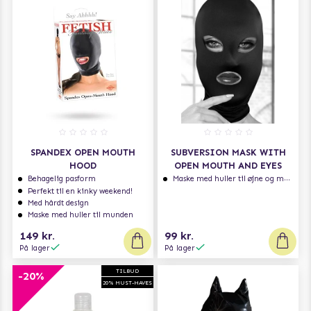
SPANDEX OPEN MOUTH
SUBVERSION MASK WITH
HOOD
OPEN MOUTH AND EYES
Behagelig pasform
Maske med huller til øjne og mund
Perfekt til en kinky weekend!
Med hårdt design
Maske med huller til munden
149 kr.
99 kr.
På lager
På lager
TILBUD
-20%
20% MUST-HAVES