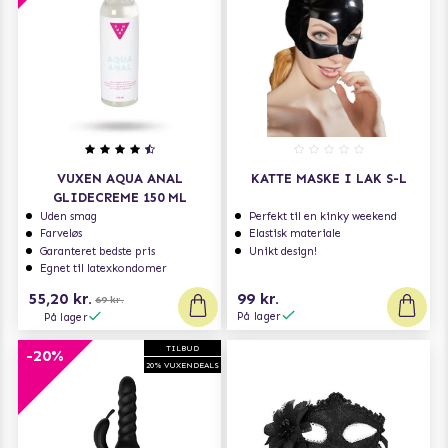
VUXEN AQUA ANAL
KATTE MASKE I LAK S-L
GLIDECREME 150 ML
Uden smag
Perfekt til en kinky weekend
Farveløs
Elastisk materiale
Garanteret bedste pris
Unikt design!
Egnet til latexkondomer
55,20 kr.
99 kr.
69 kr.
På lager
På lager
TILBUD
-20%
20% VUXENDEALS