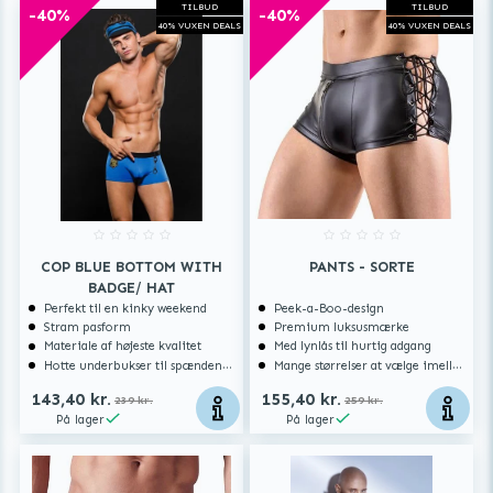
TILBUD
TILBUD
-40%
-40%
40% VUXEN DEALS
40% VUXEN DEALS
COP BLUE BOTTOM WITH
PANTS - SORTE
BADGE/ HAT
Perfekt til en kinky weekend
Peek-a-Boo-design
Stram pasform
Premium luksusmærke
Materiale af højeste kvalitet
Med lynlås til hurtig adgang
Hotte underbukser til spændende stunder
Mange størrelser at vælge imellem
143,40 kr.
155,40 kr.
239 kr.
259 kr.
På lager
På lager