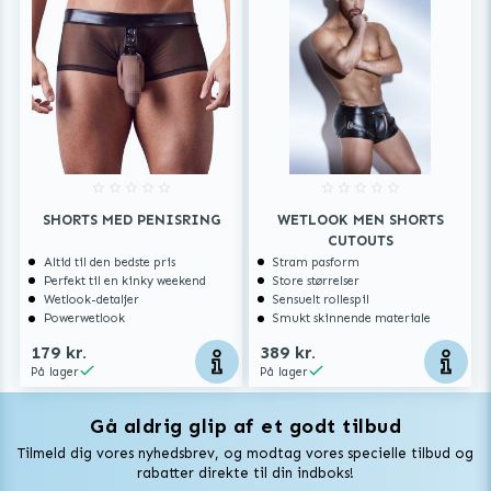
SHORTS MED PENISRING
WETLOOK MEN SHORTS
CUTOUTS
Altid til den bedste pris
Stram pasform
Perfekt til en kinky weekend
Store størrelser
Wetlook-detaljer
Sensuelt rollespil
Powerwetlook
Smukt skinnende materiale
179 kr.
389 kr.
På lager
På lager
Gå aldrig glip af et godt tilbud
Vuxen Magazine
Tilmeld dig vores nyhedsbrev, og modtag vores specielle tilbud og
Sexlegetøj
rabatter direkte til din indboks!