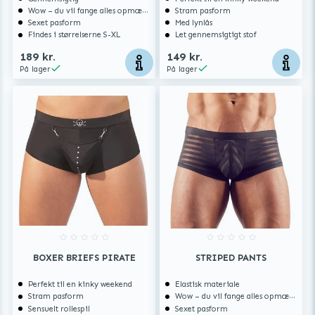
Wow – du vil fange alles opmærksomhed
Stram pasform
Sexet pasform
Med lynlås
Findes i størrelserne S-XL
Let gennemsigtigt stof
189 kr.
149 kr.
På lager
På lager
BOXER BRIEFS PIRATE
STRIPED PANTS
Perfekt til en kinky weekend
Elastisk materiale
Stram pasform
Wow – du vil fange alles opmærksomhed
Sensuelt rollespil
Sexet pasform