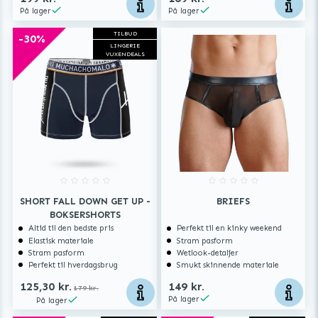
På lager
På lager
TILBUD
-30%
LINGERIE
VUXENDEALS
SHORT FALL DOWN GET UP -
BRIEFS
BOKSERSHORTS
Altid til den bedste pris
Perfekt til en kinky weekend
Elastisk materiale
Stram pasform
Stram pasform
Wetlook-detaljer
Perfekt til hverdagsbrug
Smukt skinnende materiale
125,30 kr.
149 kr.
179 kr.
På lager
På lager