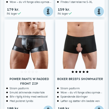
Wow – du vil fange alles opmærksomhed
Findes i størrelserne S-XL
179 kr.
159 kr.
På lager
På lager
POWER PANTS W PADDED
BOXER BRIEFS SHOWMASTER
FRONT ZIP
Stram pasform
Stram pasform
Smukt skinnende materiale
Wow – du vil fange alles opmærksomhed
Bliv rigtig kinky med wetlook!
Spændende åbninger
Med polstret lynlås
Løfter og støtter din bedste ven
199 kr.
169 kr.