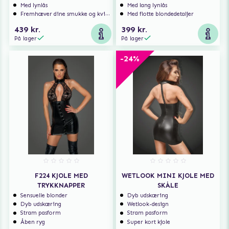
Med lynlås
Med lang lynlås
Fremhæver dine smukke og kvindelige former
Med flotte blondedetaljer
439 kr.
399 kr.
På lager
På lager
-24%
F224 KJOLE MED
WETLOOK MINI KJOLE MED
TRYKKNAPPER
SKÅLE
Sensuelle blonder
Dyb udskæring
Dyb udskæring
Wetlook-design
Stram pasform
Stram pasform
Åben ryg
Super kort kjole