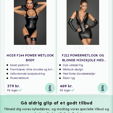
NOIR F244 POWER WETLOOK
F212 POWERWETLOOK OG
BODY
BLONDE MINIKJOLE MED
DYB UDSKÆRING
Sexet pasform
Dyb udskæring
Fremhæver dine smukke og kvindelige former
Wetlook-design
Udfordrende bodystocking
Med flotte blondedetaljer
Powerwetlook
Åben ryg
379 kr.
469 kr.
På lager
På lager
Gå aldrig glip af et godt tilbud
Vuxen Magazine
Tilmeld dig vores nyhedsbrev, og modtag vores specielle tilbud og
Sexlegetøj