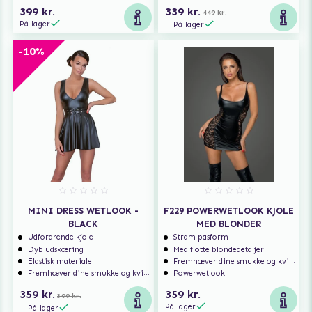
399 kr.
339 kr.
449 kr.
På lager
På lager
-10%
MINI DRESS WETLOOK -
F229 POWERWETLOOK KJOLE
BLACK
MED BLONDER
Udfordrende kjole
Stram pasform
Dyb udskæring
Med flotte blondedetaljer
Elastisk materiale
Fremhæver dine smukke og kvindelige former
Fremhæver dine smukke og kvindelige former
Powerwetlook
359 kr.
359 kr.
399 kr.
På lager
På lager