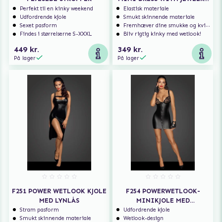
RHINESTONE CHAIN
Perfekt til en kinky weekend
Elastisk materiale
Udfordrende kjole
Smukt skinnende materiale
Sexet pasform
Fremhæver dine smukke og kvindelige former
Findes i størrelserne S-XXXL
Bliv rigtig kinky med wetlook!
449 kr.
349 kr.
På lager
På lager
F251 POWER WETLOOK KJOLE
F254 POWERWETLOOK-
MED LYNLÅS
MINIKJOLE MED
BLONDESKÅLE OG LYNLÅS
Stram pasform
Udfordrende kjole
Smukt skinnende materiale
Wetlook-design