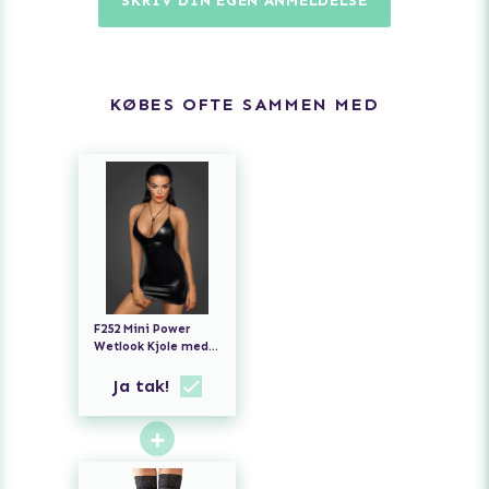
SKRIV DIN EGEN ANMELDELSE
KØBES OFTE SAMMEN MED
F252 Mini Power
Wetlook Kjole med
Snøre
Ja tak!
+