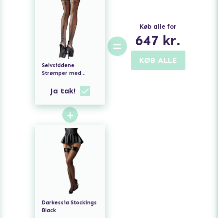
Køb alle for
647
kr.
=
KØB ALLE
Selvsiddene
Strømper med
Dekorativt Mønster
og Blondekant
Ja tak!
+
Darkessia Stockings
Black