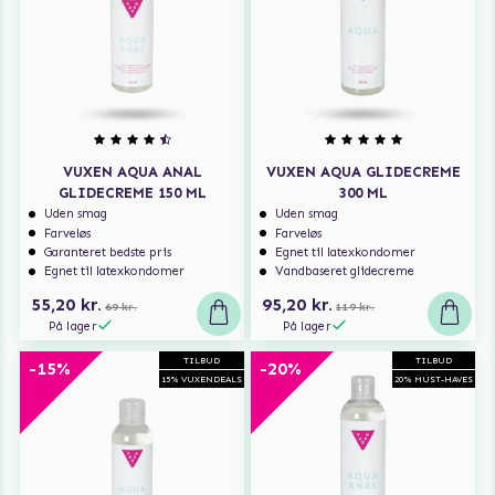
VUXEN AQUA ANAL
VUXEN AQUA GLIDECREME
GLIDECREME 150 ML
300 ML
Uden smag
Uden smag
Farveløs
Farveløs
Garanteret bedste pris
Egnet til latexkondomer
Egnet til latexkondomer
Vandbaseret glidecreme
55,20 kr.
95,20 kr.
69 kr.
119 kr.
På lager
På lager
TILBUD
TILBUD
-15%
-20%
15% VUXENDEALS
20% MUST-HAVES