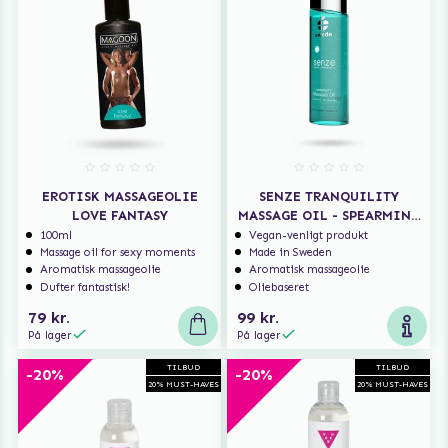
EROTISK MASSAGEOLIE
SENZE TRANQUILITY
LOVE FANTASY
MASSAGE OIL - SPEARMINT
ROSE ORANGE
100ml
Vegan-venligt produkt
Massage oil for sexy moments
Made in Sweden
Aromatisk massageolie
Aromatisk massageolie
Dufter fantastisk!
Oliebaseret
79 kr.
99 kr.
På lager
På lager
TILBUD
TILBUD
-20%
-20%
20% MUST-HAVES
20% MUST-HAVES