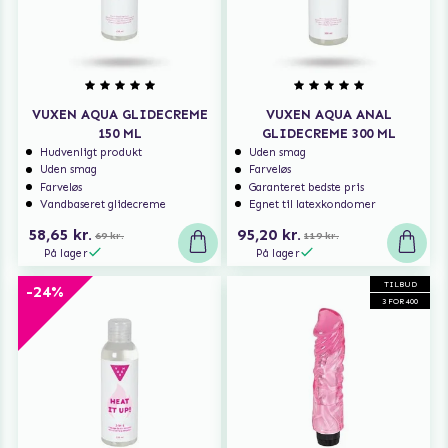
VUXEN AQUA GLIDECREME
VUXEN AQUA ANAL
150 ML
GLIDECREME 300 ML
Hudvenligt produkt
Uden smag
Uden smag
Farveløs
Farveløs
Garanteret bedste pris
Vandbaseret glidecreme
Egnet til latexkondomer
58,65 kr.
95,20 kr.
69 kr.
119 kr.
På lager
På lager
TILBUD
-24%
3 FOR 400