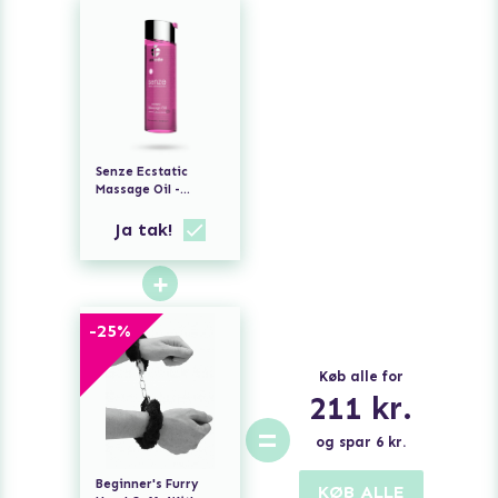
Senze Ecstatic
Massage Oil -
Jasmine Ylang Ylang
Ja tak!
+
-
25
%
Køb alle for
211
kr.
=
og spar
6
kr.
Beginner's Furry
KØB ALLE