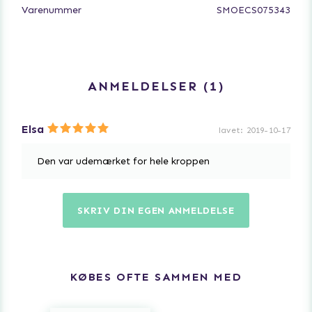
Varenummer
SMOECS075343
Massageolien er 100% vegansk og et meget godt valg
for professionelle massageterapeuter.
ANMELDELSER
1
Elsa
lavet
:
2019-10-17
Den var udemærket for hele kroppen
SKRIV DIN EGEN ANMELDELSE
KØBES OFTE SAMMEN MED