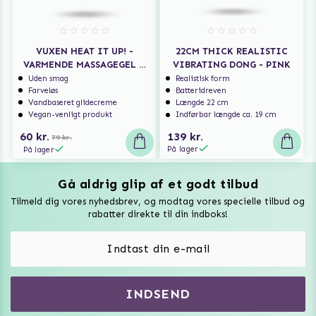
VUXEN HEAT IT UP! -
22CM THICK REALISTIC
VARMENDE MASSAGEGEL &
VIBRATING DONG - PINK
GLIDECREME 150 ML
Uden smag
Realistisk form
Farveløs
Batteridreven
Vandbaseret glidecreme
Længde 22 cm
Vegan-venligt produkt
Indførbar længde ca. 19 cm
60 kr.
139 kr.
79 kr.
På lager
På lager
Gå aldrig glip af et godt tilbud
Vuxen Magazine
Tilmeld dig vores nyhedsbrev, og modtag vores specielle tilbud og
Sexlegetøj
rabatter direkte til din indboks!
Onaniprodukter til ham
Vibratorer
Hvem er vi
INDSEND
Sexdukker
Purefun Commerce AB
VAT: SE556744520901