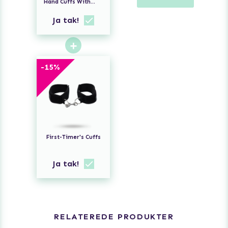
Hand Cuffs With
Quick-Release
Button
Ja tak!
+
-
15
%
First-Timer's Cuffs
Ja tak!
RELATEREDE PRODUKTER