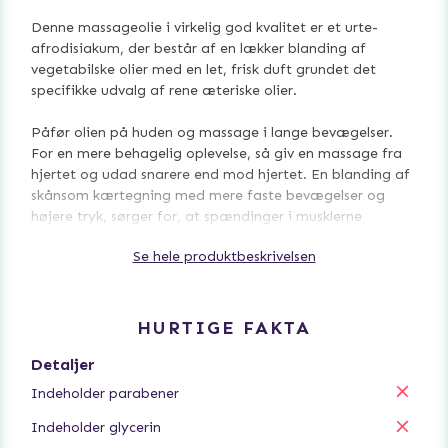
Denne massageolie i virkelig god kvalitet er et urte-
afrodisiakum, der består af en lækker blanding af
vegetabilske olier med en let, frisk duft grundet det
specifikke udvalg af rene æteriske olier.
Påfør olien på huden og massage i lange bevægelser.
For en mere behagelig oplevelse, så giv en massage fra
hjertet og udad snarere end mod hjertet. En blanding af
skånsom kærtegning med mere faste bevægelser og
højere tryk, sørger for, at spændinger i musklerne
frigøres.
Se hele produktbeskrivelsen
For en forbedret oplevelse; Varm massageolien i et
varmt vandbad, før du påfører det på kroppen. Hæld
den olie, som du har til hensigt at bruge, i et lille
HURTIGE FAKTA
drikkeglas, og læg den i en skål med lidt varmt vand i
fem minutter. Varmt vand fra vandhanen på omkring 45
Detaljer
grader Celsius kan også bruges. Dette frigiver også nogle
Indeholder parabener
af de essentielle olier i luften, hvilket skaber en
vidunderlig atmosfære med din valgte duft.
Indeholder glycerin