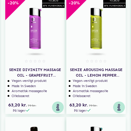
TILBUD
TILBUD
-20%
-20%
20% VUXENDEALS
20% VUXENDEALS
SENZE DIVINITY MASSAGE
SENZE AROUSING MASSAGE
OIL - GRAPEFRUIT
OIL - LEMON PEPPER
PALMAROSA PETITGRAIN
EUCALYPTUS
Vegan-venligt produkt
Vegan-venligt produkt
Made in Sweden
Made in Sweden
Aromatisk massageolie
Aromatisk massageolie
Oliebaseret
Oliebaseret
63,20 kr.
63,20 kr.
79 kr.
79 kr.
På lager
På lager