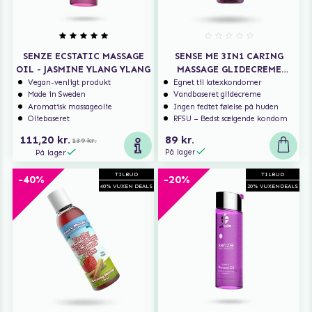
SENZE ECSTATIC MASSAGE
SENSE ME 3IN1 CARING
OIL - JASMINE YLANG YLANG
MASSAGE GLIDECREME
150 ML
Vegan-venligt produkt
Egnet til latexkondomer
Made in Sweden
Vandbaseret glidecreme
Aromatisk massageolie
Ingen fedtet følelse på huden
Oliebaseret
RFSU – Bedst sælgende kondom
111,20 kr.
89 kr.
139 kr.
På lager
På lager
TILBUD
TILBUD
-40%
-20%
40% VUXEN DEALS
20% VUXENDEALS