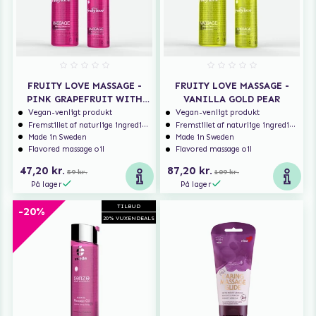
FRUITY LOVE MASSAGE -
FRUITY LOVE MASSAGE -
PINK GRAPEFRUIT WITH
VANILLA GOLD PEAR
MANGO
Vegan-venligt produkt
Vegan-venligt produkt
Fremstillet af naturlige ingredienser
Fremstillet af naturlige ingredienser
Made in Sweden
Made in Sweden
Flavored massage oil
Flavored massage oil
47,20 kr.
87,20 kr.
59 kr.
109 kr.
På lager
På lager
TILBUD
-20%
20% VUXENDEALS