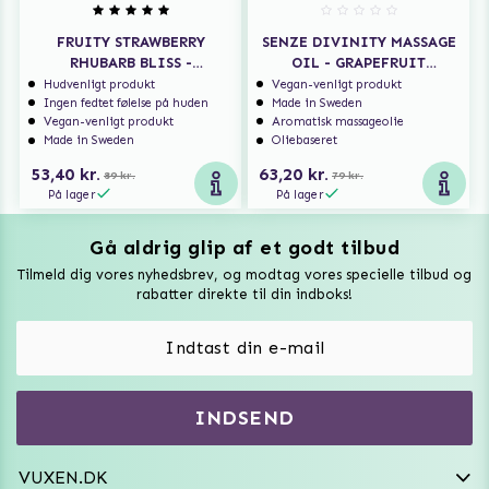
FRUITY STRAWBERRY
SENZE DIVINITY MASSAGE
RHUBARB BLISS -
OIL - GRAPEFRUIT
MASSAGEOLIE MED SMAG
PALMAROSA PETITGRAIN
Hudvenligt produkt
Vegan-venligt produkt
Ingen fedtet følelse på huden
Made in Sweden
Vegan-venligt produkt
Aromatisk massageolie
Made in Sweden
Oliebaseret
53,40 kr.
63,20 kr.
89 kr.
79 kr.
På lager
På lager
Gå aldrig glip af et godt tilbud
Vuxen Magazine
Tilmeld dig vores nyhedsbrev, og modtag vores specielle tilbud og
Sexlegetøj
rabatter direkte til din indboks!
Onaniprodukter til ham
Vibratorer
Hvem er vi
INDSEND
Sexdukker
Purefun Commerce AB
VAT: SE556744520901
Diskret levering
Dildoer
VUXEN.DK
kundeservice@vuxen.dk