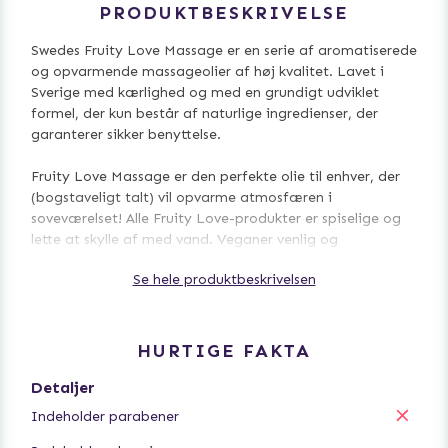
PRODUKTBESKRIVELSE
Swedes Fruity Love Massage er en serie af aromatiserede
og opvarmende massageolier af høj kvalitet. Lavet i
Sverige med kærlighed og med en grundigt udviklet
formel, der kun består af naturlige ingredienser, der
garanterer sikker benyttelse.
Fruity Love Massage er den perfekte olie til enhver, der
(bogstaveligt talt) vil opvarme atmosfæren i
soveværelset! Alle Fruity Love-produkter er spiselige og
lette at skylle af med vand. Veganer venlig og
kompatibel med alle typer kondomer.
Se hele produktbeskrivelsen
Prøv denne lækre og opvarmende massageolie med en
dejlig smag af søde hindbær og rabarber.
HURTIGE FAKTA
Detaljer
Indeholder parabener