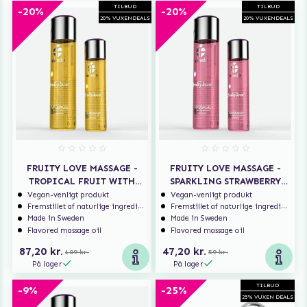
TILBUD
TILBUD
-20%
-20%
20% VUXENDEALS
20% VUXENDEALS
FRUITY LOVE MASSAGE -
FRUITY LOVE MASSAGE -
TROPICAL FRUIT WITH
SPARKLING STRAWBERRY
HONEY
WINE
Vegan-venligt produkt
Vegan-venligt produkt
Fremstillet af naturlige ingredienser
Fremstillet af naturlige ingredienser
Made in Sweden
Made in Sweden
Flavored massage oil
Flavored massage oil
87,20 kr.
47,20 kr.
109 kr.
59 kr.
På lager
På lager
TILBUD
-9%
-25%
25% VUXEN DEALS