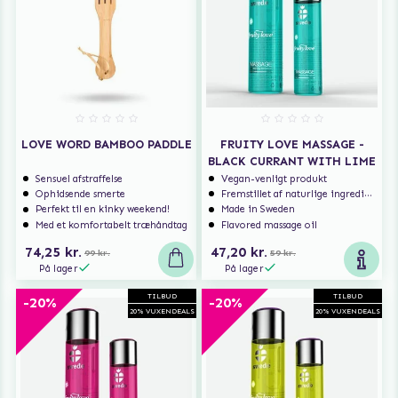
LOVE WORD BAMBOO PADDLE
FRUITY LOVE MASSAGE -
BLACK CURRANT WITH LIME
Sensuel afstraffelse
Vegan-venligt produkt
Ophidsende smerte
Fremstillet af naturlige ingredienser
Perfekt til en kinky weekend!
Made in Sweden
Med et komfortabelt træhåndtag
Flavored massage oil
74,25 kr.
47,20 kr.
99 kr.
59 kr.
På lager
På lager
TILBUD
TILBUD
-20%
-20%
20% VUXENDEALS
20% VUXENDEALS