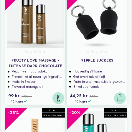
FRUITY LOVE MASSAGE -
NIPPLE SUCKERS
INTENSE DARK CHOCOLATE
Vegan-venligt produkt
Hudvenlig silikone
Fremstillet af naturlige ingredienser
Glat overflade af fløjl
Made in Sweden
Faste bryster med stive brystvorter
Flavored massage oil
Enkel at anvende
99 kr.
44,25 kr.
109 kr.
59 kr.
På lager
På lager
TILBUD
TILBUD
-25%
-20%
25% VUXEN DEALS
20% VUXENDEALS