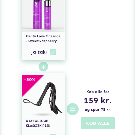
Fruity Love Massage
- Sweet Raspberry
Rhubarb
Ja tak!
+
-
50
%
Køb alle for
159
kr.
=
og spar
78
kr.
DIABOLIQUE -
KØB ALLE
KLASSISK PISK