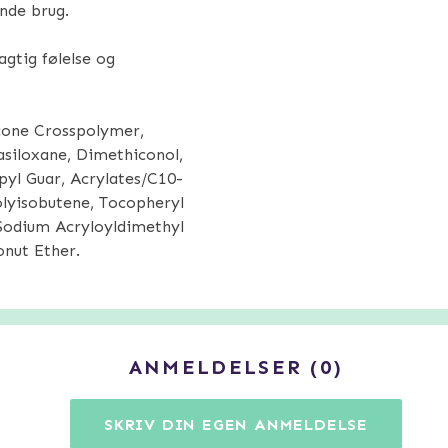
nde brug.
eagtig følelse og
cone Crosspolymer,
siloxane, Dimethiconol,
yl Guar, Acrylates/C10-
olyisobutene, Tocopheryl
/Sodium Acryloyldimethyl
nut Ether.
ANMELDELSER
0
SKRIV DIN EGEN ANMELDELSE