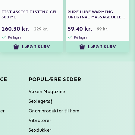
FIST ASSIST FISTING GEL
PURE LUBE WARMING
500 ML
ORIGINAL MASSAGEOLIE
150 ML
160,30 kr.
59,40 kr.
229 kr.
99 kr.
På lager
På lager
LÆG I KURV
LÆG I KURV
CE
POPULÆRE SIDER
Vuxen Magazine
Sexlegetøj
er
Onaniprodukter til ham
Vibratorer
Sexdukker