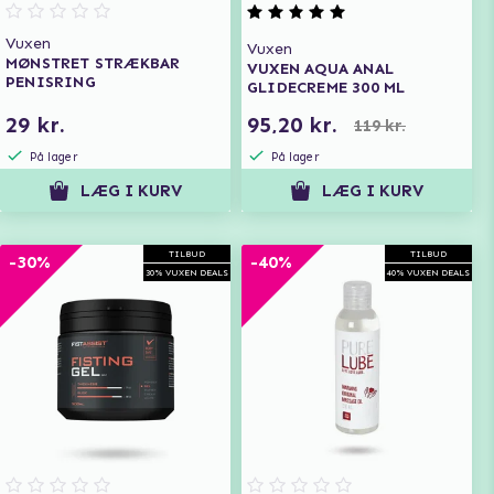
Vuxen
Vuxen
MØNSTRET STRÆKBAR
VUXEN AQUA ANAL
PENISRING
GLIDECREME 300 ML
29 kr.
95,20 kr.
119 kr.
På lager
På lager
LÆG I KURV
LÆG I KURV
TILBUD
TILBUD
-30%
-40%
30% VUXEN DEALS
40% VUXEN DEALS