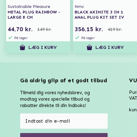
Sustainable Pleasure
Nmc
METAL PLUG RAINBOW -
BLACK AXINITE 3 IN 1
LARGE 8 CM
ANAL PLUG KIT SET IV
44,70 kr.
356,15 kr.
149 kr.
419 kr.
På lager
På lager
LÆG I KURV
LÆG I KURV
Gå aldrig glip af et godt tilbud
VU
Pu
Tilmeld dig vores nyhedsbrev, og
VAT
modtag vores specielle tilbud og
rabatter direkte til din indboks!
kun