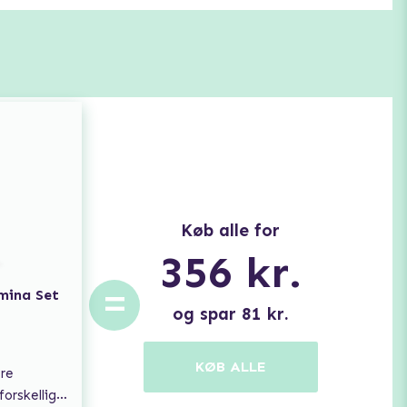
Køb alle for
356
kr.
=
amina Set
og spar
81
kr.
e
KØB ALLE
ere
ge størrelser