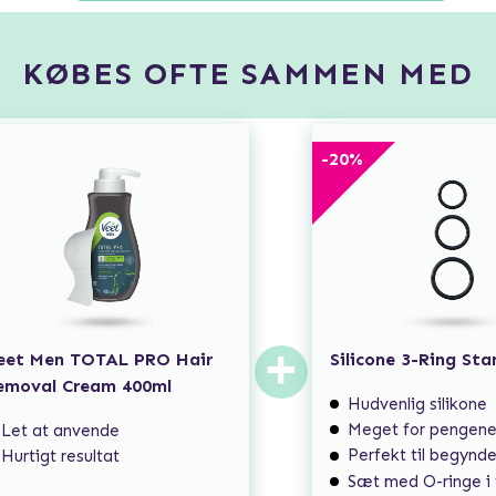
KØBES OFTE SAMMEN MED
-
20
%
+
eet Men TOTAL PRO Hair
Silicone 3-Ring St
emoval Cream 400ml
Hudvenlig silikone
Meget for pengen
Let at anvende
Perfekt til begynd
Hurtigt resultat
Sæt med O-ringe i forskelli