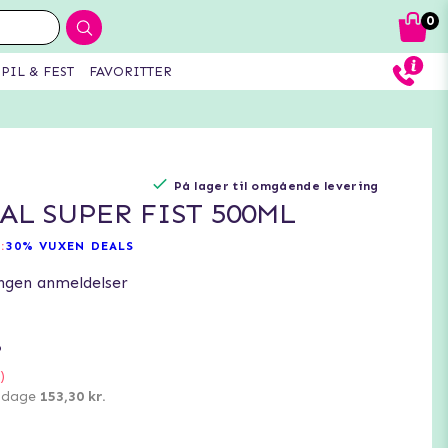
0
PIL & FEST
FAVORITTER
På lager til omgående levering
AL SUPER FIST 500ML
:
30% VUXEN DEALS
ngen anmeldelser
.
)
0 dage
153,30 kr.