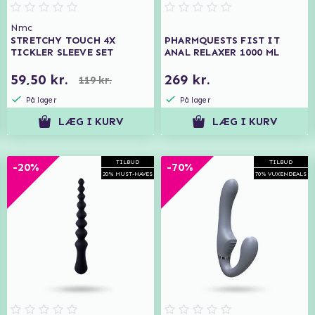
Nmc
STRETCHY TOUCH 4X
PHARMQUESTS FIST IT
TICKLER SLEEVE SET
ANAL RELAXER 1000 ML
59,50 kr.
269 kr.
119 kr.
På lager
På lager
LÆG I KURV
LÆG I KURV
TILBUD
TILBUD
-20%
-70%
20% MUST-HAVES
70% VUXENDEALS