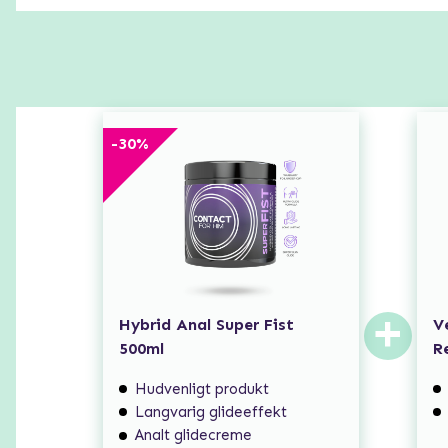
-
30
%
+
Hybrid Anal Super Fist
V
500ml
R
Hudvenligt produkt
Langvarig glideeffekt
Analt glidecreme