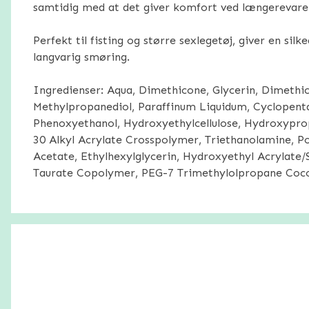
samtidig med at det giver komfort ved længerevare
Perfekt til fisting og større sexlegetøj, giver en silk
langvarig smøring.
Ingredienser: Aqua, Dimethicone, Glycerin, Dimethi
Methylpropanediol, Paraffinum Liquidum, Cyclopenta
Phenoxyethanol, Hydroxyethylcellulose, Hydroxyprop
30 Alkyl Acrylate Crosspolymer, Triethanolamine, P
Acetate, Ethylhexylglycerin, Hydroxyethyl Acrylate
Taurate Copolymer, PEG-7 Trimethylolpropane Coco