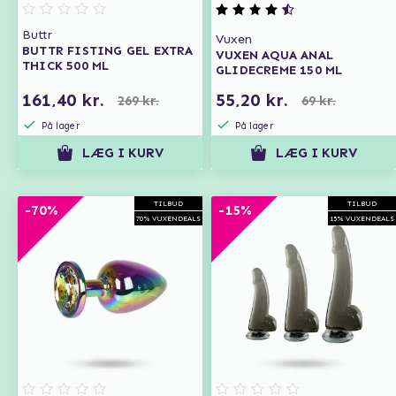
Buttr
Vuxen
BUTTR FISTING GEL EXTRA
VUXEN AQUA ANAL
THICK 500 ML
GLIDECREME 150 ML
161,40 kr.
55,20 kr.
269 kr.
69 kr.
På lager
På lager
LÆG I KURV
LÆG I KURV
TILBUD
TILBUD
-70%
-15%
70% VUXENDEALS
15% VUXENDEALS