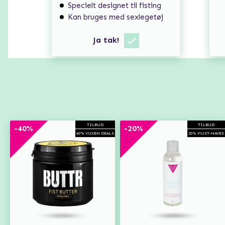
Specielt designet til fisting
Kan bruges med sexlegetøj
Ja tak!
TILBUD
TILBUD
-40%
-20%
40% VUXEN DEALS
20% MUST-HAVES