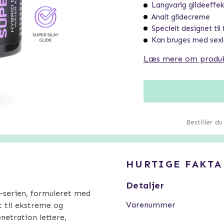
Langvarig glideeffek
Analt glidecreme
Specielt designet til 
Kan bruges med sexl
Læs mere om produ
Bestiller d
HURTIGE FAKTA
Detaljer
m-serien, formuleret med
Varenummer
t til ekstreme og
netration lettere,