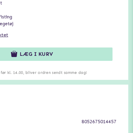
t
fisting
egetøj
ktet
LÆG I KURV
u før kl. 14.00, bliver ordren sendt samme dag!
8052675014457