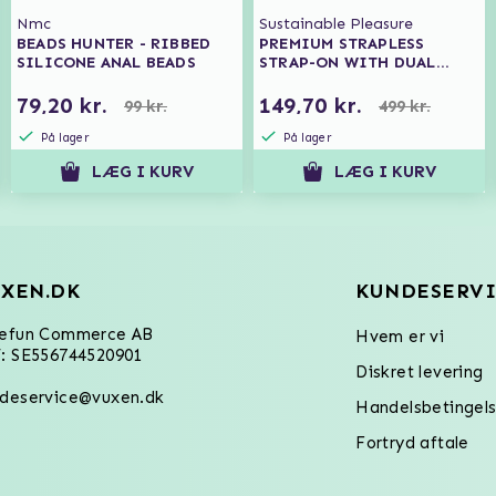
Nmc
Sustainable Pleasure
BEADS HUNTER - RIBBED
PREMIUM STRAPLESS
SILICONE ANAL BEADS
STRAP-ON WITH DUAL
MOTORS AND REMOTE
CONTROL
79,20 kr.
149,70 kr.
99 kr.
499 kr.
På lager
På lager
LÆG I KURV
LÆG I KURV
XEN.DK
KUNDESERVI
refun Commerce AB
Hvem er vi
: SE556744520901
Diskret levering
deservice@vuxen.dk
Handelsbetingels
Fortryd aftale