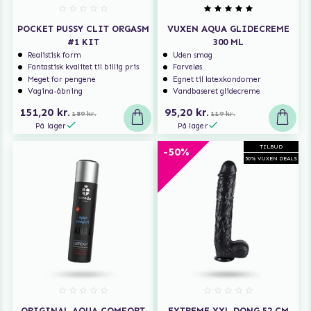
POCKET PUSSY CLIT ORGASM
VUXEN AQUA GLIDECREME
#1 KIT
300 ML
Realistisk form
Uden smag
Fantastisk kvalitet til billig pris
Farveløs
Meget for pengene
Egnet til latexkondomer
Vagina-åbning
Vandbaseret glidecreme
151,20 kr.
95,20 kr.
189 kr.
119 kr.
På lager
På lager
TILBUD
-50%
50% VUXEN DEALS
ORIGINAL AQUA COMFORT
EXTREME XXL DONG 52 CM