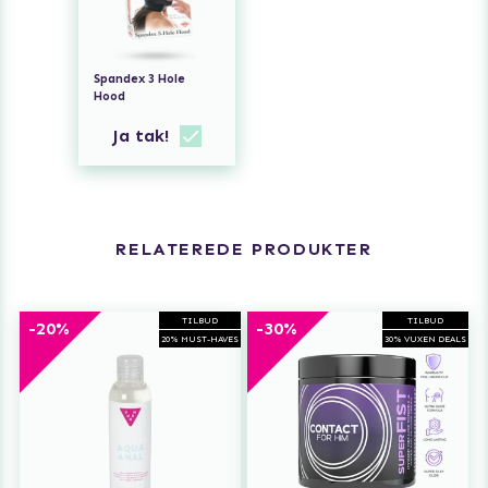
Spandex 3 Hole
Hood
Ja tak!
RELATEREDE PRODUKTER
TILBUD
TILBUD
-20%
-30%
20% MUST-HAVES
30% VUXEN DEALS