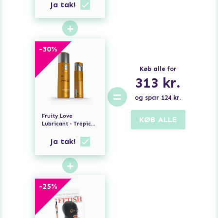
Ja tak!
+
-
30
%
Køb alle for
313
kr.
=
og spar
124
kr.
Fruity Love
KØB ALLE
Lubricant - Tropical
Fruit With Honey
Ja tak!
+
-
25
%