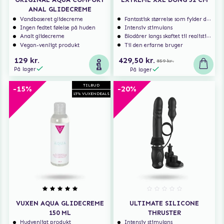
ANAL GLIDECREME
Vandbaseret glidecreme
Fantastisk størrelse som fylder dig ud
Ingen fedtet følelse på huden
Intensiv stimulans
Analt glidecreme
Blodårer langs skaftet til realistisk nydelse
Vegan-venligt produkt
Til den erfarne bruger
129 kr.
429,50 kr.
859 kr.
På lager
På lager
TILBUD
-15%
-20%
15% VUXENDEALS
VUXEN AQUA GLIDECREME
ULTIMATE SILICONE
150 ML
THRUSTER
Hudvenligt produkt
Intensiv stimulans