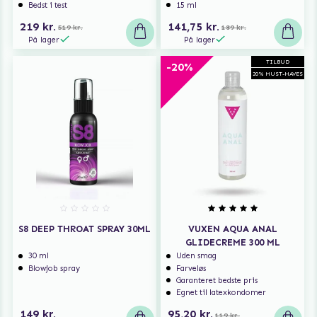
Bedst i test
15 ml
219 kr.
141,75 kr.
519 kr.
189 kr.
På lager
På lager
TILBUD
-20%
20% MUST-HAVES
S8 DEEP THROAT SPRAY 30ML
VUXEN AQUA ANAL
GLIDECREME 300 ML
30 ml
Uden smag
Blowjob spray
Farveløs
Garanteret bedste pris
Egnet til latexkondomer
149 kr.
95,20 kr.
119 kr.