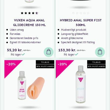
VUXEN AQUA ANAL
HYBRID ANAL SUPER FIST
GLIDECREME 150 ML
500ML
Uden smag
Hudvenligt produkt
Farveløs
Langvarig glideeffekt
Garanteret bedste pris
Analt glidecreme
Egnet til latexkondomer
Specielt designet til fisting
55,20 kr.
153,30 kr.
69 kr.
219 kr.
På lager
På lager
TILBUD
TILBUD
-20%
-20%
20% MUST-HAVES
20% MUST-HAVES