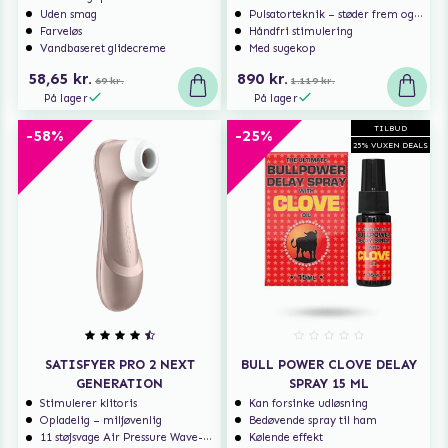
Uden smag
Pulsatorteknik – støder frem og tilbage
Farveløs
Håndfri stimulering
Vandbaseret glidecreme
Med sugekop
58,65 kr.
890 kr.
69 kr.
1.119 kr.
På lager
På lager
TILBUD
-58%
-25%
25% VUXEN DEALS
SATISFYER PRO 2 NEXT
BULL POWER CLOVE DELAY
GENERATION
SPRAY 15 ML
Stimulerer klitoris
Kan forsinke udløsning
Opladelig – miljøvenlig
Bedøvende spray til ham
11 støjsvage Air Pressure Wave-programmer
Kølende effekt