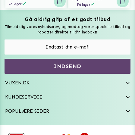
På lager
På lager
Gå aldrig glip af et godt tilbud
Vuxen Magazine
Tilmeld dig vores nyhedsbrev, og modtag vores specielle tilbud og
Sexlegetøj
rabatter direkte til din indboks!
Onaniprodukter til ham
Vibratorer
Hvem er vi
INDSEND
Sexdukker
Purefun Commerce AB
VAT: SE556744520901
Diskret levering
Dildoer
VUXEN.DK
kundeservice@vuxen.dk
Handelsbetingelser
Fleshlight
KUNDESERVICE
Fortryd aftale
GRL PWR
POPULÆRE SIDER
Frækt undertøj