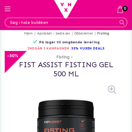
0
Hjem
Apoteket – bedre sex
Glidecremer
Fisting
På lager til omgående levering
INDGÅR I KAMPAGNEN :
30% VUXEN DEALS
-30%
Fisting
-
FIST ASSIST FISTING GEL
500 ML