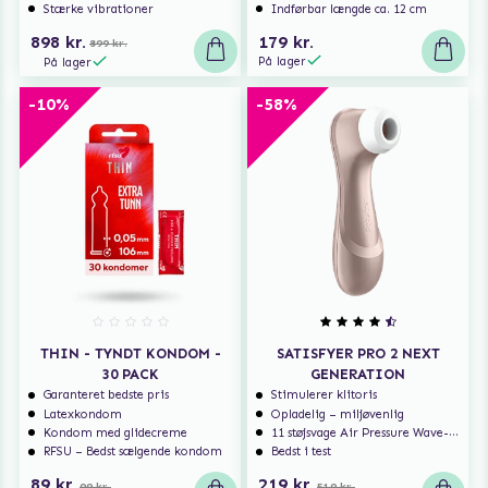
Stærke vibrationer
Indførbar længde ca. 12 cm
898 kr.
179 kr.
899 kr.
På lager
På lager
-10%
-58%
THIN - TYNDT KONDOM -
SATISFYER PRO 2 NEXT
30 PACK
GENERATION
Garanteret bedste pris
Stimulerer klitoris
Latexkondom
Opladelig – miljøvenlig
Kondom med glidecreme
11 støjsvage Air Pressure Wave-programmer
RFSU – Bedst sælgende kondom
Bedst i test
89 kr.
219 kr.
99 kr.
519 kr.