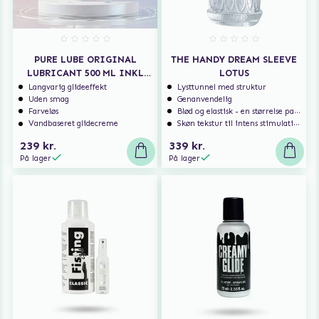
PURE LUBE ORIGINAL
THE HANDY DREAM SLEEVE
LUBRICANT 500 ML INKL
LOTUS
PUMP
Langvarig glideeffekt
Lysttunnel med struktur
Uden smag
Genanvendelig
Farveløs
Blød og elastisk - en størrelse passer til de fleste
Vandbaseret glidecreme
Skøn tekstur til intens stimulation!
239 kr.
339 kr.
På lager
På lager