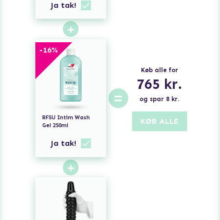
Ja tak!
+
-
16
%
Køb alle for
765
kr.
=
og spar
8
kr.
RFSU Intim Wash
KØB ALLE
Gel 250ml
Ja tak!
+