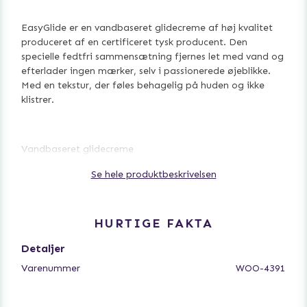
EasyGlide er en vandbaseret glidecreme af høj kvalitet
produceret af en certificeret tysk producent. Den
specielle fedtfri sammensætning fjernes let med vand og
efterlader ingen mærker, selv i passionerede øjeblikke.
Med en tekstur, der føles behagelig på huden og ikke
klistrer.
Vandbaseret glidecreme
Fleksibel pumpeflaske
Se hele produktbeskrivelsen
Let at vaske af
Big-pack, 1000 ml
HURTIGE FAKTA
Ingredienser: Aqua, hydroxyethylcellulose, citronsyre,
Detaljer
glycerin, kaliumsorbat, natriumbenzoat.
Varenummer
WOO-4391