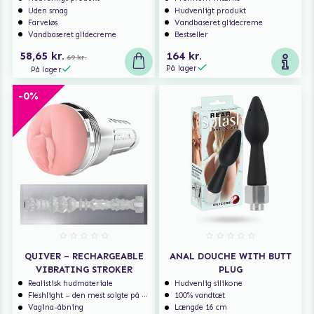
Uden smag
Hudvenligt produkt
Farveløs
Vandbaseret glidecreme
Vandbaseret glidecreme
Bestseller
58,65 kr.
164 kr.
69 kr.
På lager
På lager
-0%
QUIVER – RECHARGEABLE
ANAL DOUCHE WITH BUTT
VIBRATING STROKER
PLUG
Realistisk hudmateriale
Hudvenlig silikone
Fleshlight – den mest solgte på markedet
100% vandtæt
Vagina-åbning
Længde 16 cm