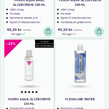
VUXEN AQUA ANAL
VUXEN AQUA GLIDECREME
GLIDECREME 300 ML
300 ML
Uden smag
Uden smag
Farveløs
Farveløs
Garanteret bedste pris
Egnet til latexkondomer
Egnet til latexkondomer
Vandbaseret glidecreme
95,20 kr.
95,20 kr.
119 kr.
119 kr.
På lager
På lager
TILBUD
-15%
15% VUXENDEALS
VUXEN AQUA GLIDECREME
FLESHLUBE WATER
150 ML
Hudvenligt produkt
Premium-mærke