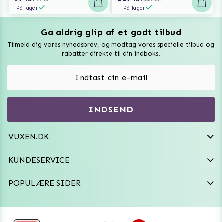
På lager
På lager
Gå aldrig glip af et godt tilbud
Vuxen Magazine
Tilmeld dig vores nyhedsbrev, og modtag vores specielle tilbud og
Sexlegetøj
rabatter direkte til din indboks!
Onaniprodukter til ham
Vibratorer
Hvem er vi
INDSEND
Sexdukker
Purefun Commerce AB
VAT: SE556744520901
Diskret levering
Dildoer
VUXEN.DK
kundeservice@vuxen.dk
Handelsbetingelser
Fleshlight
KUNDESERVICE
Fortryd aftale
GRL PWR
POPULÆRE SIDER
Frækt undertøj