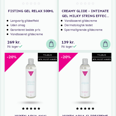
FISTING GEL RELAX 500ML
CREAMY GLIDE - INTIMATE
GEL MILKY STRING EFFECT
75 ML
Langvarig glideeffekt
Vandbaseret glidecreme
Uden smag
Dermatologisk testet
Garanteret bedste pris
Spermalignende glidecreme
Vandbaseret glidecreme
269 kr.
139 kr.
På lager
På lager
TILBUD
TILBUD
-20%
-20%
20% MUST-HAVES
20% MUST-HAVES