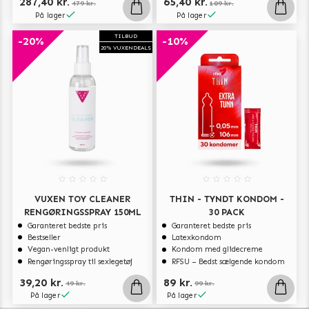
287,40 kr.
65,40 kr.
479 kr.
109 kr.
På lager
På lager
TILBUD
-20%
-10%
20% VUXENDEALS
VUXEN TOY CLEANER
THIN - TYNDT KONDOM -
RENGØRINGSSPRAY 150ML
30 PACK
Garanteret bedste pris
Garanteret bedste pris
Bestseller
Latexkondom
Vegan-venligt produkt
Kondom med glidecreme
Rengøringsspray til sexlegetøj
RFSU – Bedst sælgende kondom
39,20 kr.
89 kr.
49 kr.
99 kr.
På lager
På lager