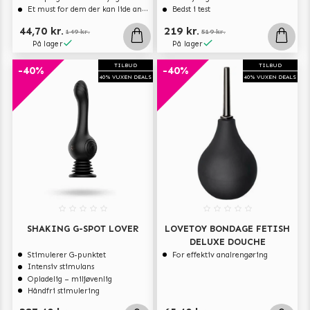
Et must for dem der kan lide analsex og analt sexlegetøj
Bedst i test
44,70 kr.
219 kr.
149 kr.
519 kr.
På lager
På lager
TILBUD
TILBUD
-40%
-40%
40% VUXEN DEALS
40% VUXEN DEALS
SHAKING G-SPOT LOVER
LOVETOY BONDAGE FETISH
DELUXE DOUCHE
Stimulerer G-punktet
For effektiv analrengøring
Intensiv stimulans
Opladelig – miljøvenlig
Håndfri stimulering