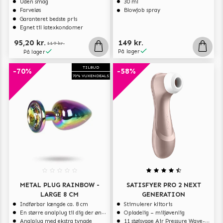
Uden smag
30 ml
Farveløs
Blowjob spray
Garanteret bedste pris
Egnet til latexkondomer
95,20 kr.
149 kr.
119 kr.
På lager
På lager
TILBUD
-70%
-58%
70% VUXENDEALS
METAL PLUG RAINBOW -
SATISFYER PRO 2 NEXT
LARGE 8 CM
GENERATION
Indførbar længde ca. 8 cm
Stimulerer klitoris
En større analplug til dig der ønsker at blive fyldt
Opladelig – miljøvenlig
Analplug med ekstra tyngde
11 støjsvage Air Pressure Wave-programmer