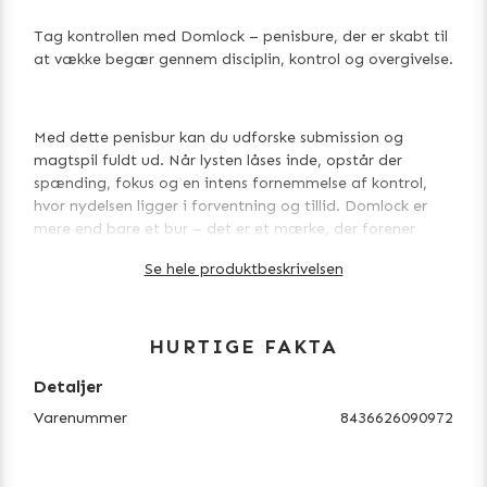
Tag kontrollen med Domlock – penisbure, der er skabt til
at vække begær gennem disciplin, kontrol og overgivelse.
Med dette penisbur kan du udforske submission og
magtspil fuldt ud. Når lysten låses inde, opstår der
spænding, fokus og en intens fornemmelse af kontrol,
hvor nydelsen ligger i forventning og tillid. Domlock er
mere end bare et bur – det er et mærke, der forener
følelsen af underkastelse med passion og seksuel frihed.
Se hele produktbeskrivelsen
Custody er et kompakt, sort penisbur, der er udviklet til
HURTIGE FAKTA
sikker og komfortabel brug, selv over længere tid. Den
lette konstruktion giver god luftcirkulation og en
Detaljer
behagelig pasform, mens den pålidelige låsemekanisme
Varenummer
8436626090972
holder alt sikkert på plads. Med fem pubisringe i
forskellige størrelser kan buret nemt tilpasses kroppen for
maksimal tryghed.