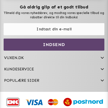
Gå aldrig glip af et godt tilbud
Vuxen Magazine
Tilmeld dig vores nyhedsbrev, og modtag vores specielle tilbud og
Sexlegetøj
rabatter direkte til din indboks!
Onaniprodukter til ham
Vibratorer
Hvem er vi
INDSEND
Sexdukker
Purefun Commerce AB
VAT: SE556744520901
Diskret levering
Dildoer
VUXEN.DK
kundeservice@vuxen.dk
Handelsbetingelser
Fleshlight
KUNDESERVICE
Fortryd aftale
GRL PWR
POPULÆRE SIDER
Frækt undertøj