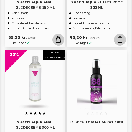
VUXEN AQUA ANAL
VUXEN AQUA GLIDECREME
GLIDECREME 150 ML
300 ML
Uden smag
Uden smag
Farveløs
Farveløs
Garanteret bedste pris
Egnet til latexkondomer
Egnet til latexkondomer
Vandbaseret glidecreme
55,20 kr.
95,20 kr.
69 kr.
119 kr.
På lager
På lager
TILBUD
-20%
20% MUST-HAVES
VUXEN AQUA ANAL
S8 DEEP THROAT SPRAY 30ML
GLIDECREME 300 ML