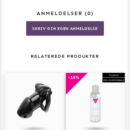
ANMELDELSER
0
Sættet indeholder desuden flere sikkerheds- og
låsetilbehør, som giver dig fleksibilitet til at variere
graden af kontrol og leg. Perfekt til dig, der vil tage
SKRIV DIN EGEN ANMELDELSE
dominansen et skridt videre – med præcision og
sikkerhed.
RELATEREDE PRODUKTER
Overgiv kontrollen og overlad nydelsen til den, du har
valgt – eller tag styringen i dominansens leg.
TILBUD
-15%
15% VUXENDEALS
Mål: 8,2 × 4,1 cm
Indhold: