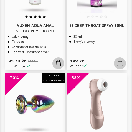
VUXEN AQUA ANAL
S8 DEEP THROAT SPRAY 30ML
GLIDECREME 300 ML
Uden smag
30 ml
Farveløs
Blowjob spray
Garanteret bedste pris
Egnet til latexkondomer
95,20 kr.
149 kr.
119 kr.
På lager
På lager
TILBUD
-70%
-58%
70% VUXENDEALS