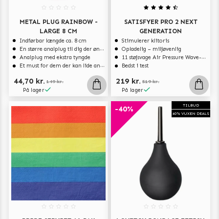
METAL PLUG RAINBOW -
SATISFYER PRO 2 NEXT
LARGE 8 CM
GENERATION
Indførbar længde ca. 8 cm
Stimulerer klitoris
En større analplug til dig der ønsker at blive fyldt
Opladelig – miljøvenlig
Analplug med ekstra tyngde
11 støjsvage Air Pressure Wave-programmer
Et must for dem der kan lide analsex og analt sexlegetøj
Bedst i test
44,70 kr.
219 kr.
149 kr.
519 kr.
På lager
På lager
TILBUD
-40%
40% VUXEN DEALS