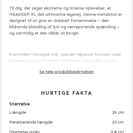
Til dig, der søger ekstreme og intense oplevelser, er
MEADEEP XL det ultimative legetøj. Denne metalstav er
designet til at give en dobbelt fornemmelse – den
kildrende blanding af lyst og nervepirrende spænding –
og samtidig er den sikker at bruge.
Fremstillet i kirurgisk stål, specielt tilpasset kontakt med
kroppens mest følsomme slimhinder, giver den en tryg
anvendelse og en hygiejnisk fornemmelse. Den øverste
Se hele produktbeskrivelsen
del har en glat zone og en kugleformet top, hvilket både
letter håndteringen og gør staven nem at gribe om.
HURTIGE FAKTA
Selve nydelsen begynder, så snart du fører den ind:
Størrelse
Længde
26 cm
En indførbar længde på hele 20 cm sender stimuleringen
Penetrerende længde
20 cm
dybt ind i urinrøret.
Diameter maks
0.8 cm