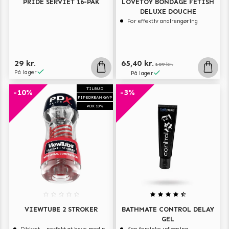
PRIDE SERVIET 16-PAK
LOVETOY BONDAGE FETISH
DELUXE DOUCHE
For effektiv analrengøring
29 kr.
65,40 kr.
109 kr.
På lager
På lager
TILBUD
-10%
-3%
PIPEDREAM GWP
PDX 10%
VIEWTUBE 2 STROKER
BATHMATE CONTROL DELAY
GEL