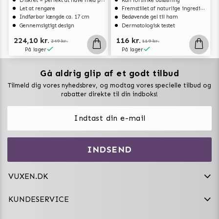
Diskret – perfekt at have med på rejse
Kan forsinke udløsning
Let at rengøre
Fremstillet af naturlige ingredienser
Indførbar længde ca. 17 cm
Bedøvende gel til ham
Gennemsigtigt design
Dermatologisk testet
224,10 kr.
116 kr.
249 kr.
119 kr.
På lager
På lager
Gå aldrig glip af et godt tilbud
Vuxen Magazine
Tilmeld dig vores nyhedsbrev, og modtag vores specielle tilbud og
Sexlegetøj
rabatter direkte til din indboks!
Onaniprodukter til ham
Vibratorer
Hvem er vi
INDSEND
Sexdukker
Purefun Commerce AB
VAT: SE556744520901
Diskret levering
Dildoer
VUXEN.DK
kundeservice@vuxen.dk
Handelsbetingelser
Fleshlight
KUNDESERVICE
Fortryd aftale
GRL PWR