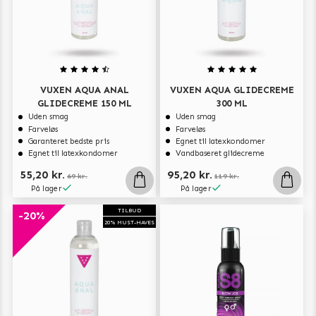
VUXEN AQUA ANAL
VUXEN AQUA GLIDECREME
GLIDECREME 150 ML
300 ML
Uden smag
Uden smag
Farveløs
Farveløs
Garanteret bedste pris
Egnet til latexkondomer
Egnet til latexkondomer
Vandbaseret glidecreme
55,20 kr.
95,20 kr.
69 kr.
119 kr.
På lager
På lager
TILBUD
-20%
20% MUST-HAVES