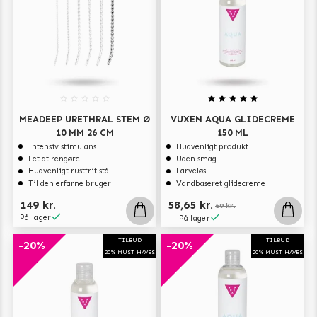
En ekstrem oplevelse for erfarne brugere – MEADEEP XL
løfter urinrørsleg til et helt nyt niveau af intensitet og
nydelse.
MEADEEP URETHRAL STEM Ø
VUXEN AQUA GLIDECREME
10 MM 26 CM
150 ML
Intensiv stimulans
Hudvenligt produkt
Let at rengøre
Uden smag
Hudvenligt rustfrit stål
Farveløs
Til den erfarne bruger
Vandbaseret glidecreme
149 kr.
58,65 kr.
69 kr.
På lager
På lager
TILBUD
TILBUD
-20%
-20%
20% MUST-HAVES
20% MUST-HAVES