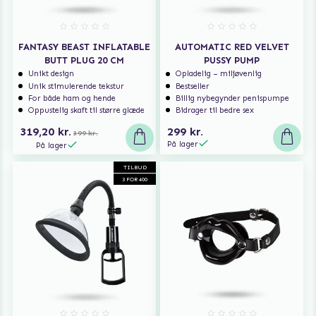
FANTASY BEAST INFLATABLE
AUTOMATIC RED VELVET
BUTT PLUG 20 CM
PUSSY PUMP
Unikt design
Opladelig – miljøvenlig
Unik stimulerende tekstur
Bestseller
For både ham og hende
Billig nybegynder penispumpe
Oppustelig skaft til større glæde
Bidrager til bedre sex
319,20 kr.
299 kr.
399 kr.
På lager
På lager
TILBUD
3 FOR 400