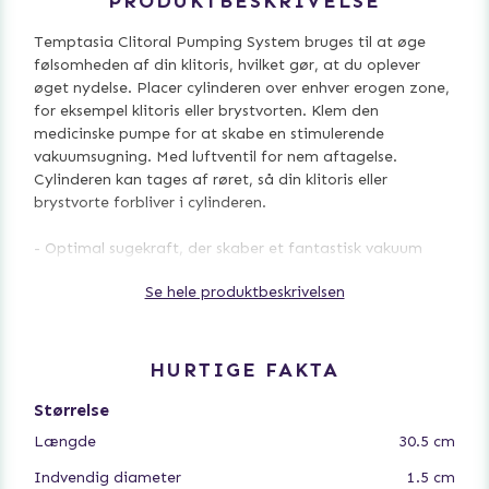
PRODUKTBESKRIVELSE
Temptasia Clitoral Pumping System bruges til at øge
følsomheden af ​​din klitoris, hvilket gør, at du oplever
øget nydelse. Placer cylinderen over enhver erogen zone,
for eksempel klitoris eller brystvorten. Klem den
medicinske pumpe for at skabe en stimulerende
vakuumsugning. Med luftventil for nem aftagelse.
Cylinderen kan tages af røret, så din klitoris eller
brystvorte forbliver i cylinderen.
- Optimal sugekraft, der skaber et fantastisk vakuum
- Øger følsomheden af ​​klitoris og brystvorter
Se hele produktbeskrivelsen
- Blodgennemstrømningen resulterer i en utrolig
spændende stimulering
- Håndpumpe med luftventil
- Pump op til ønsket tryk
HURTIGE FAKTA
- Fremstillet af ftalatfri og hudvenlig silikone & ABS-plast
- Samlet længde 30,5 cm, cylinderlængde 7,6 cm og
Størrelse
indvendig diameter 1,5 cm
Længde
30.5 cm
Temptasia Beginners' Clitoral Pump er et produkt fra det
Indvendig diameter
1.5 cm