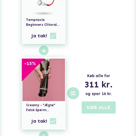
Temptasia
Beginners Clitoral
Pump
Ja tak!
+
-
15
%
Køb alle for
311
kr.
=
og spar
16
kr.
Creamy - "Ægte"
KØB ALLE
Falsk Sperm
Vandbaseret
Glidecreme
Ja tak!
+