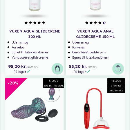
VUXEN AQUA GLIDECREME
VUXEN AQUA ANAL
300 ML
GLIDECREME 150 ML
Uden smag
Uden smag
Farveløs
Farveløs
Egnet til latexkondomer
Garanteret bedste pris
Vandbaseret glidecreme
Egnet til latexkondomer
95,20 kr.
55,20 kr.
119 kr.
69 kr.
På lager
På lager
TILBUD
TILBUD
-20%
20% INTRO DEAL
3 FOR 400
3 FOR 649KR