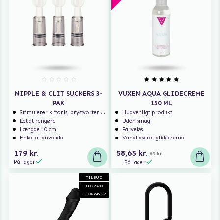
NIPPLE & CLIT SUCKERS 3-
VUXEN AQUA GLIDECREME
PAK
150 ML
Stimulerer klitoris, brystvorter m.m.
Hudvenligt produkt
Let at rengøre
Uden smag
Længde 10 cm
Farveløs
Enkel at anvende
Vandbaseret glidecreme
179 kr.
58,65 kr.
69 kr.
På lager
På lager
TILBUD
3 FOR 400
3 FOR 649KR