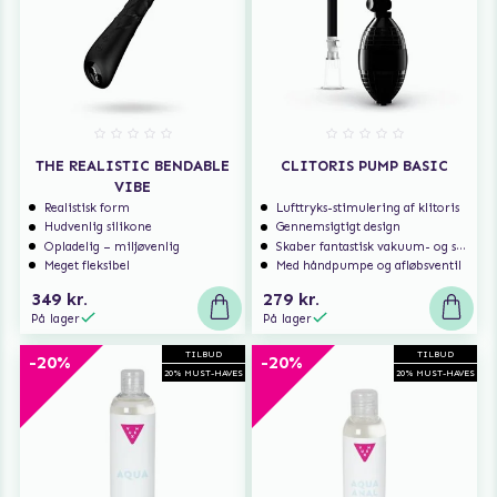
THE REALISTIC BENDABLE
CLITORIS PUMP BASIC
VIBE
Realistisk form
Lufttryks-stimulering af klitoris
Hudvenlig silikone
Gennemsigtigt design
Opladelig – miljøvenlig
Skaber fantastisk vakuum- og sugefølelse
Meget fleksibel
Med håndpumpe og afløbsventil
349 kr.
279 kr.
På lager
På lager
TILBUD
TILBUD
-20%
-20%
20% MUST-HAVES
20% MUST-HAVES