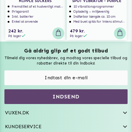
NIPPLE SUCKERS
SPOT VIBRATOR - PURPLE
Fremstillet af et hudvenligt materiale
10 vibrationsprogrammer
Prisgaranti
Opladelig – miljøvenlig
Inkl. batterier
Indførbar længde ca. 10 cm
Enkel at anvende
Med buet spids for intens stimulation af G-punkt og prostata
242 kr.
479 kr.
På lager
På lager
Gå aldrig glip af et godt tilbud
Vuxen Magazine
Tilmeld dig vores nyhedsbrev, og modtag vores specielle tilbud og
Sexlegetøj
rabatter direkte til din indboks!
Onaniprodukter til ham
Vibratorer
Hvem er vi
INDSEND
Sexdukker
Purefun Commerce AB
VAT: SE556744520901
Diskret levering
Dildoer
VUXEN.DK
kundeservice@vuxen.dk
Handelsbetingelser
Fleshlight
KUNDESERVICE
Fortryd aftale
GRL PWR