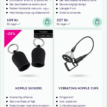
Stimulerer klitoris, brystvorter m.m.
Gør skamlæberne ekstra store
Gør skamlæberne ekstra store
Gennemsigtigt design
Skaber fantastisk vakuum- og sugefølelse
Længde 9 cm
Med håndpumpe og afløbsventil
Enkel at anvende
159 kr.
227 kr.
På lager
På lager
TILBUD
-25%
25% VUXEN DEALS
NIPPLE SUCKERS
VIBRATING NIPPLE CUPS
Hudvenlig silikone
Prisgaranti
Glat overflade af fløjl
Inkl. batterier
Faste bryster med stive brystvorter
1 vibrationsprogram