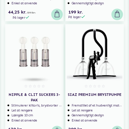
Enkel at anvende
Gennemsigtigt design
44,25 kr.
199 kr.
59 kr.
På lager
På lager
NIPPLE & CLIT SUCKERS 3-
SIAZ PREMIUM BRYSTPUMPE
PAK
Stimulerer klitoris, brystvorter m.m.
Fremstillet af et hudvenligt materiale
Let at rengøre
Let at rengøre
Længde 10 cm
Gennemsigtigt design
Enkel at anvende
Enkel at anvende