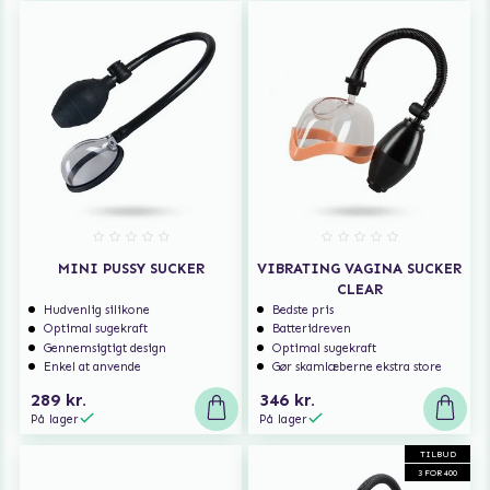
MINI PUSSY SUCKER
VIBRATING VAGINA SUCKER
CLEAR
Hudvenlig silikone
Bedste pris
Optimal sugekraft
Batteridreven
Gennemsigtigt design
Optimal sugekraft
Enkel at anvende
Gør skamlæberne ekstra store
289 kr.
346 kr.
På lager
På lager
TILBUD
3 FOR 400