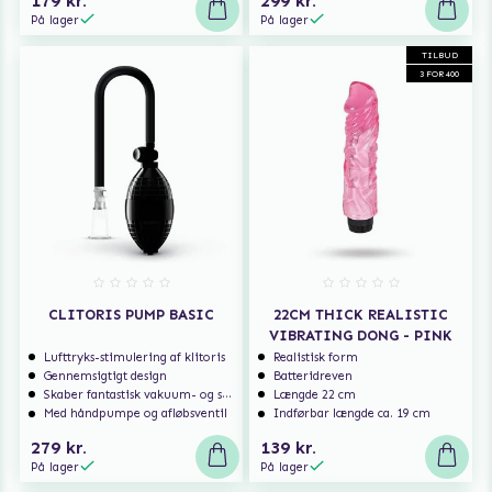
179 kr.
299 kr.
På lager
På lager
TILBUD
3 FOR 400
CLITORIS PUMP BASIC
22CM THICK REALISTIC
VIBRATING DONG - PINK
Lufttryks-stimulering af klitoris
Realistisk form
Gennemsigtigt design
Batteridreven
Skaber fantastisk vakuum- og sugefølelse
Længde 22 cm
Med håndpumpe og afløbsventil
Indførbar længde ca. 19 cm
279 kr.
139 kr.
På lager
På lager