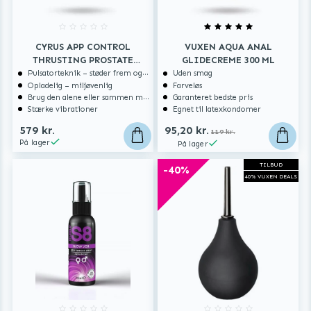
CYRUS APP CONTROL
VUXEN AQUA ANAL
THRUSTING PROSTATE
GLIDECREME 300 ML
MASSAGER
Pulsatorteknik – støder frem og tilbage
Uden smag
Opladelig – miljøvenlig
Farveløs
Brug den alene eller sammen med en partner
Garanteret bedste pris
Stærke vibrationer
Egnet til latexkondomer
579 kr.
95,20 kr.
119 kr.
På lager
På lager
TILBUD
-40%
40% VUXEN DEALS