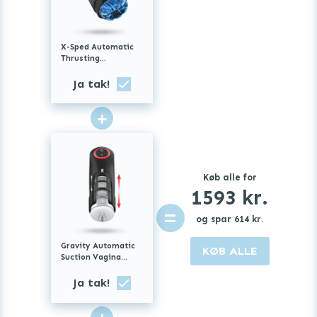
med stimulerende tekstur for intens følelse.
X-Sped Automatic
Thrusting
Masturbator
Ja tak!
Kompakt og diskret
: Nem at tage med og let at rengøre
+
– for ubesværet nydelse, når som helst.
Køb alle for
Produktspecifikationer:
1593
kr.
=
og spar
614
kr.
Gravity Automatic
KØB ALLE
Suction Vagina
Materiale
: ABS + TPE
Masturbator
Ja tak!