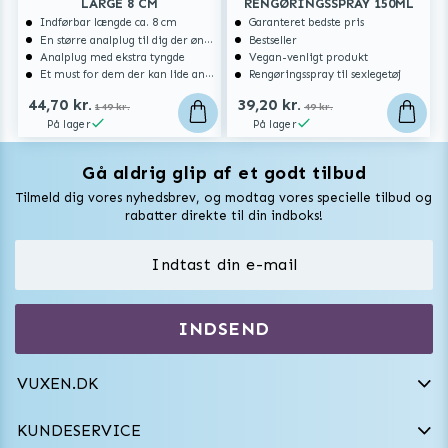
LARGE 8 CM
RENGØRINGSSPRAY 150ML
Indførbar længde ca. 8 cm
Garanteret bedste pris
En større analplug til dig der ønsker at blive fyldt
Bestseller
Analplug med ekstra tyngde
Vegan-venligt produkt
Et must for dem der kan lide analsex og analt sexlegetøj
Rengøringsspray til sexlegetøj
44,70 kr.
39,20 kr.
149 kr.
49 kr.
På lager
På lager
Gå aldrig glip af et godt tilbud
Vuxen Magazine
Tilmeld dig vores nyhedsbrev, og modtag vores specielle tilbud og
Sexlegetøj
rabatter direkte til din indboks!
Onaniprodukter til ham
Vibratorer
Hvem er vi
INDSEND
Sexdukker
Purefun Commerce AB
VAT: SE556744520901
Diskret levering
Dildoer
VUXEN.DK
kundeservice@vuxen.dk
Handelsbetingelser
Fleshlight
KUNDESERVICE
Fortryd aftale
GRL PWR