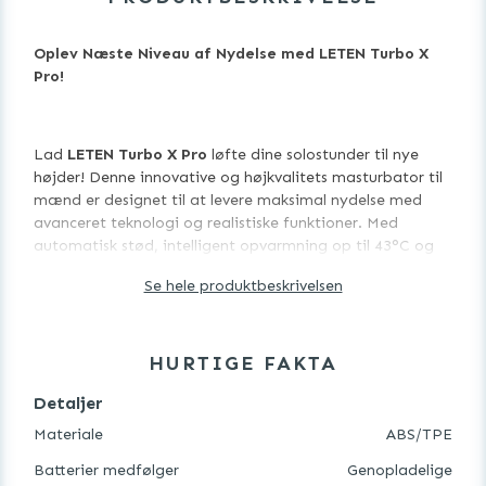
Oplev Næste Niveau af Nydelse med LETEN Turbo X
Pro!
Lad
LETEN Turbo X Pro
løfte dine solostunder til nye
højder! Denne innovative og højkvalitets masturbator til
mænd er designet til at levere maksimal nydelse med
avanceret teknologi og realistiske funktioner. Med
automatisk stød, intelligent opvarmning op til 43°C og
ægte støn i fem forskellige sprog får du en intens og
Se hele produktbeskrivelsen
virkelighedstro oplevelse, der opfylder dine dybeste
fantasier.
HURTIGE FAKTA
Hvorfor vælge LETEN Turbo X Pro?
Detaljer
Materiale
ABS/TPE
Batterier medfølger
Genopladelige