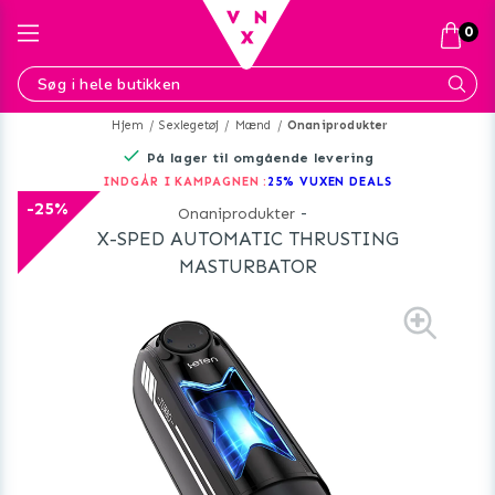
0
Hjem
Sexlegetøj
Mænd
Onaniprodukter
På lager til omgående levering
INDGÅR I KAMPAGNEN :
25% VUXEN DEALS
-25%
Onaniprodukter
-
X-SPED AUTOMATIC THRUSTING
MASTURBATOR