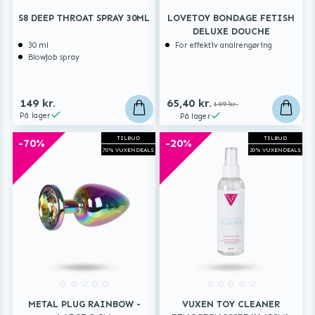
S8 DEEP THROAT SPRAY 30ML
LOVETOY BONDAGE FETISH
DELUXE DOUCHE
30 ml
For effektiv analrengøring
Blowjob spray
149 kr.
65,40 kr.
109 kr.
På lager
På lager
TILBUD
TILBUD
-70%
-20%
70% VUXENDEALS
20% VUXENDEALS
METAL PLUG RAINBOW -
VUXEN TOY CLEANER