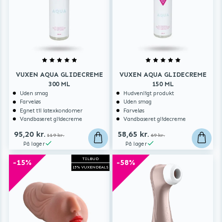
LETEN Turbo X Pro
er ikke bare et produkt – det er en
revolution inden for mandlig nydelse. Bestil i dag og
mærk forskellen!
VUXEN AQUA GLIDECREME
VUXEN AQUA GLIDECREME
300 ML
150 ML
Uden smag
Hudvenligt produkt
Farveløs
Uden smag
Egnet til latexkondomer
Farveløs
Vandbaseret glidecreme
Vandbaseret glidecreme
95,20 kr.
58,65 kr.
119 kr.
69 kr.
På lager
På lager
TILBUD
-15%
-58%
15% VUXENDEALS