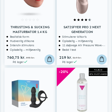
THRUSTING & SUCKING
SATISFYER PRO 2 NEXT
MASTURBATOR 1.4 KG
GENERATION
Realistisk form
Stimulerer klitoris
Hudvenlig silikone
Opladelig – miljøvenlig
Intensiv stimulans
11 støjsvage Air Pressure Wave-programmer
Opladelig – miljøvenlig
Bedst i test
760,75 kr.
219 kr.
895 kr.
519 kr.
På lager
På lager
TILBUD
-20%
20% MUST-HAVES