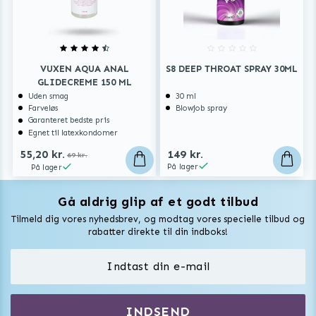
VUXEN AQUA ANAL
S8 DEEP THROAT SPRAY 30ML
GLIDECREME 150 ML
Uden smag
30 ml
Farveløs
Blowjob spray
Garanteret bedste pris
Egnet til latexkondomer
55,20 kr.
149 kr.
69 kr.
På lager
På lager
Gå aldrig glip af et godt tilbud
Vuxen Magazine
Tilmeld dig vores nyhedsbrev, og modtag vores specielle tilbud og
Sexlegetøj
rabatter direkte til din indboks!
Onaniprodukter til ham
Vibratorer
Hvem er vi
INDSEND
Sexdukker