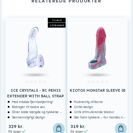
RELATEREDE PRODUKTER
TILBUD
3 FOR 649KR
ICE CRYSTALS - RC PENIS
KIOTOS MONSTAR SLEEVE 03
EXTENDER WITH BALL STRAP
Med trådløs fjernbetjening!
Hudvenlig silikone
Bidrager til bedre sex
Unikt design
Giver både længde og tykkelse – for hendes nydelse
Unik stimulerende tekstur
Gennemsigtigt design
Gør ham tykkere – for hendes nydelse
329 kr.
319 kr.
På lager
På lager