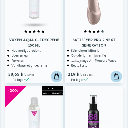
VUXEN AQUA GLIDECREME
SATISFYER PRO 2 NEXT
150 ML
GENERATION
Hudvenligt produkt
Stimulerer klitoris
Uden smag
Opladelig – miljøvenlig
Farveløs
11 støjsvage Air Pressure Wave-programmer
Vandbaseret glidecreme
Bedst i test
58,65 kr.
219 kr.
69 kr.
519 kr.
På lager
På lager
TILBUD
-20%
20% MUST-HAVES