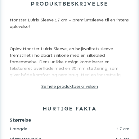
PRODUKTBESKRIVELSE
Monster Luirix Sleeve 17 cm – premiumsleeve til en intens
oplevelse!
Oplev Monster Luirix Sleeve, en højkvalitets sleeve
fremstillet i holdbart silikone med en silkeblød
fornemmelse. Dens unikke design kombinerer en
tekstureret overflade med en 30 mm støttering, som
giver både komfort og nem brug. Med en indsættelig
længde på 17 cm og en variabel bredde på 3,8–5,6 cm
Se hele produktbeskrivelsen
tilbyder Luirix en tilpasselig og nydelsesfuld oplevelse
hver gang.
HURTIGE FAKTA
Monster Luirix Sleeve kombinerer komfort,
Størrelse
tilpasningsevne og premiumkvalitet for en intim
Længde
17 cm
oplevelse ud over det sædvanlige.