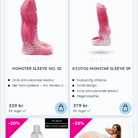
MONSTER SLEEVE NO. 02
KIOTOS MONSTAR SLEEVE 09
Unik stimulerende tekstur
Hudvenlig silikone
Gør ham tykkere – for hendes nydelse
Unikt design
Unik stimulerende tekstur
Meget elastisk
329 kr.
379 kr.
På lager
På lager
TILBUD
-20%
-20%
20% MUST-HAVES