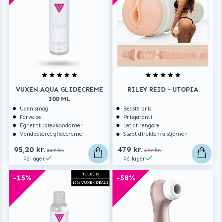
VUXEN AQUA GLIDECREME
RILEY REID - UTOPIA
300 ML
Uden smag
Bedste pris
Farveløs
Prisgaranti
Egnet til latexkondomer
Let at rengøre
Vandbaseret glidecreme
Støbt direkte fra stjernen
95,20 kr.
479 kr.
119 kr.
599 kr.
På lager
På lager
TILBUD
-15%
-58%
15% VUXENDEALS