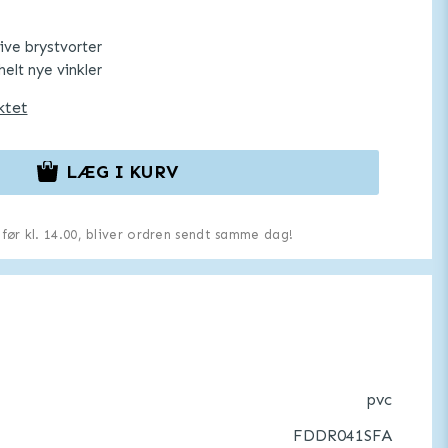
ive brystvorter
helt nye vinkler
ktet
LÆG I KURV
u før kl. 14.00, bliver ordren sendt samme dag!
pvc
FDDR041SFA