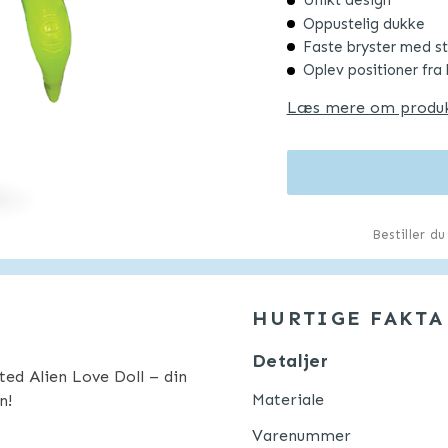
Unikt design
Oppustelig dukke
Faste bryster med st
Oplev positioner fra 
Læs mere om produ
Bestiller d
HURTIGE FAKTA
Detaljer
ed Alien Love Doll – din
Materiale
n!
Varenummer