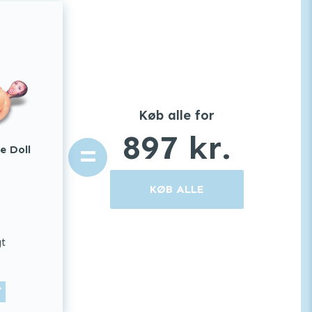
Køb alle for
897
kr.
=
e Doll
KØB ALLE
gt