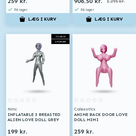
259 kr.
906,50 kr.
1.295 kr.
På lager
På lager
LÆG I KURV
LÆG I KURV
TILBUD
3 FOR 400
Nmc
Calexotics
INFLATABLE 3 BREASTED
ANIME BACK DOOR LOVE
ALIEN LOVE DOLL GREY
DOLL MIMI
199 kr.
259 kr.