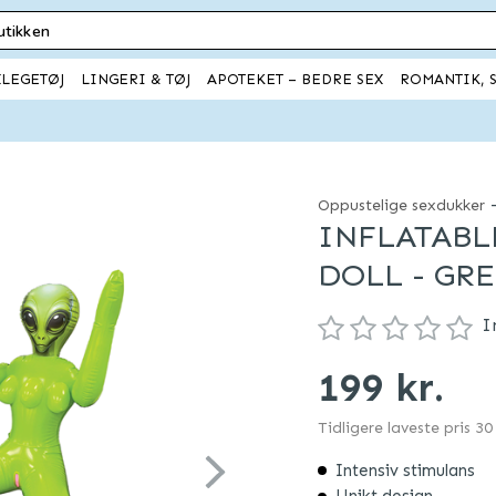
XLEGETØJ
LINGERI & TØJ
APOTEKET – BEDRE SEX
ROMANTIK, S
Oppustelige sexdukker
INFLATABL
DOLL - GR
I
199 kr.
Tidligere laveste pris 3
Intensiv stimulans