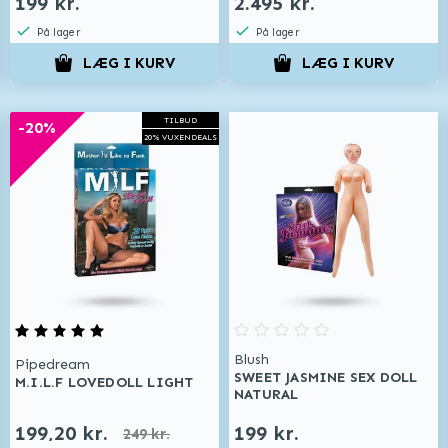
199 kr.
2.495 kr.
På lager
På lager
LÆG I KURV
LÆG I KURV
TILBUD
-20%
20% VUXENDEALS
Blush
Pipedream
SWEET JASMINE SEX DOLL
M.I.L.F LOVEDOLL LIGHT
NATURAL
199,20 kr.
199 kr.
249 kr.