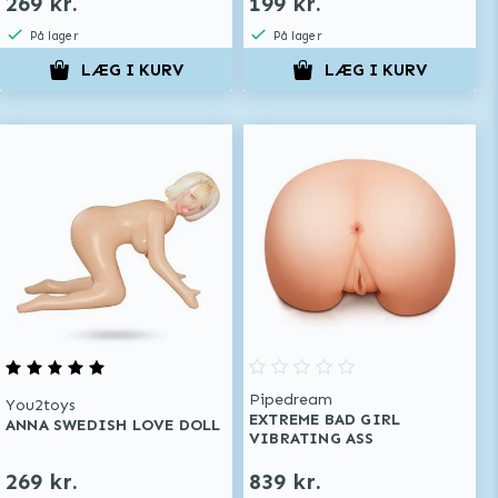
269 kr.
199 kr.
På lager
På lager
LÆG I KURV
LÆG I KURV
Pipedream
You2toys
EXTREME BAD GIRL
ANNA SWEDISH LOVE DOLL
VIBRATING ASS
269 kr.
839 kr.