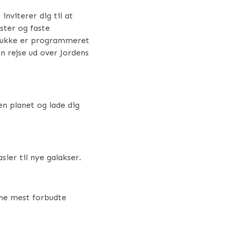
nviterer dig til at
ster og faste
n-dukke er programmeret
en rejse ud over Jordens
den planet og lade dig
sier til nye galakser.
dine mest forbudte