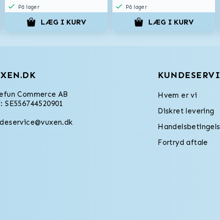
På lager
På lager
LÆG I KURV
LÆG I KURV
XEN.DK
KUNDESERVI
refun Commerce AB
Hvem er vi
: SE556744520901
Diskret levering
deservice@vuxen.dk
Handelsbetingels
Fortryd aftale