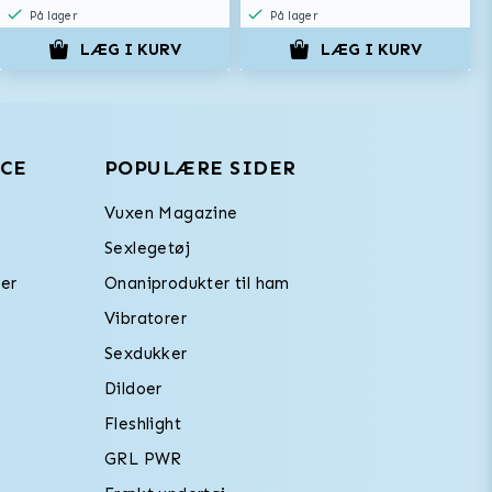
På lager
På lager
LÆG I KURV
LÆG I KURV
CE
POPULÆRE SIDER
Vuxen Magazine
Sexlegetøj
er
Onaniprodukter til ham
Vibratorer
Sexdukker
Dildoer
Fleshlight
GRL PWR