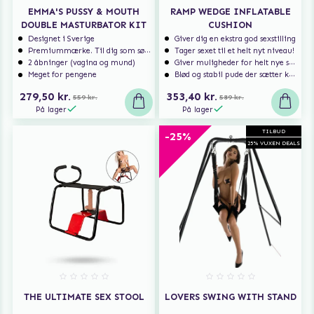
EMMA'S PUSSY & MOUTH
RAMP WEDGE INFLATABLE
DOUBLE MASTURBATOR KIT
CUSHION
Designet i Sverige
Giver dig en ekstra god sexstilling
Premiummærke. Til dig som søger ekstra høj kvalitet.
Tager sexet til et helt nyt niveau!
2 åbninger (vagina og mund)
Giver muligheder for helt nye spændende stillinger
Meget for pengene
Blød og stabil pude der sætter komfort først
279,50 kr.
353,40 kr.
559 kr.
589 kr.
På lager
På lager
TILBUD
-25%
25% VUXEN DEALS
THE ULTIMATE SEX STOOL
LOVERS SWING WITH STAND