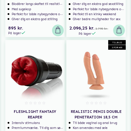
Blodårer langs skaftet til realistisk nydelse
Giver dig en ekstra god sexstilling
Med sugekop
Perfekt for både nybegyndere og erfarne brugere
Perfekt for både nybegyndere og erfarne brugere
Perfekt til en kinky weekend
Giver dig en ekstra god stilling
Giver bedre muligheder for sex
895 kr.
2.096,25 kr.
2.795 kr.
På lager
På lager
TILBUD
3 FOR 400
FLESHLIGHT FANTASY
REALISTIC PENIS DOUBLE
REAPER
PENETRATION 18,5 CM
Intensiv stimulans
Til både vaginal og anal brug
Premiummærke. Til dig som søger ekstra høj kvalitet.
Kan anvendes med sele