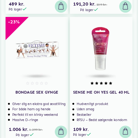
489 kr.
191,20 kr.
239 kr.
På lager
På lager
-23%
BONDAGE SEX GYNGE
SENSE ME OH YES GEL 40 ML
Giver dig en ekstra god sexstilling
Hudvenligt produkt
For både ham og hende
Uden smag
Perfekt til en kinky weekend
Bestseller
Massive D-ringe
RFSU – Bedst sælgende kondom
1.006 kr.
109 kr.
1.299 kr.
På lager
På lager