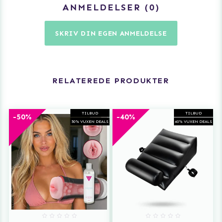
ANMELDELSER
0
brugere
Hånd- og fodjern medfølger ikke
SKRIV DIN EGEN ANMELDELSE
RELATEREDE PRODUKTER
TILBUD
TILBUD
-50%
-40%
50% VUXEN DEALS
40% VUXEN DEALS