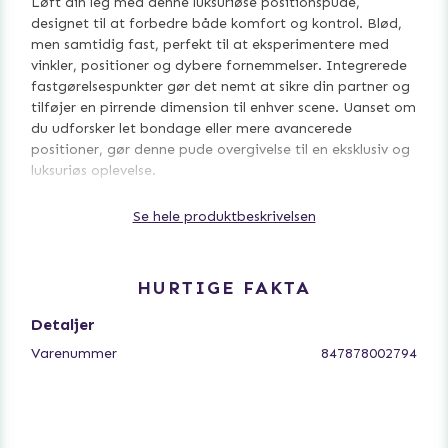
Løft din leg med denne luksuriøse positionspude,
designet til at forbedre både komfort og kontrol. Blød,
men samtidig fast, perfekt til at eksperimentere med
vinkler, positioner og dybere fornemmelser. Integrerede
fastgørelsespunkter gør det nemt at sikre din partner og
tilføjer en pirrende dimension til enhver scene. Uanset om
du udforsker let bondage eller mere avancerede
positioner, gør denne pude overgivelse til en eksklusiv og
luksuriøs oplevelse.
Se hele produktbeskrivelsen
Nøglefunktioner:
HURTIGE FAKTA
Luksuriøst polstret for maksimal komfort under længere
Detaljer
sessioner
Varenummer
847878002794
Indbyggede fastgørelsesløkker til håndled, ankler og
torso
Slidstærkt stof med fløjlsblød følelse
Alsidig design til flere positioner
Kompakt men støttende til både begyndere og øvede