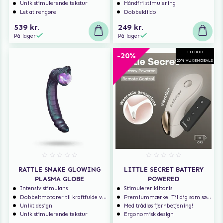
Unik stimulerende tekstur
Håndfri stimulering
Let at rengøre
Dobbeldildo
539 kr.
249 kr.
På lager
På lager
TILBUD
-20%
20% VUXENDEALS
RATTLE SNAKE GLOWING
LITTLE SECRET BATTERY
PLASMA GLOBE
POWERED
Intensiv stimulans
Stimulerer klitoris
Dobbeltmotorer til kraftfulde vibrationer
Premiummærke. Til dig som søger ekstra høj kvalitet.
Unikt design
Med trådløs fjernbetjening!
Unik stimulerende tekstur
Ergonomisk design