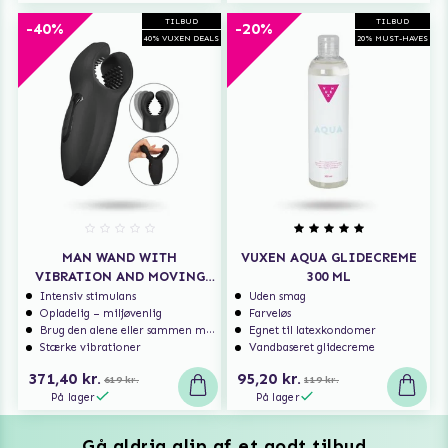
TILBUD
TILBUD
-40%
-20%
40% VUXEN DEALS
20% MUST-HAVES
MAN WAND WITH
VUXEN AQUA GLIDECREME
VIBRATION AND MOVING
300 ML
WINGS
Intensiv stimulans
Uden smag
Opladelig – miljøvenlig
Farveløs
Brug den alene eller sammen med en partner
Egnet til latexkondomer
Stærke vibrationer
Vandbaseret glidecreme
371,40 kr.
95,20 kr.
619 kr.
119 kr.
På lager
På lager
Gå aldrig glip af et godt tilbud
Vuxen Magazine