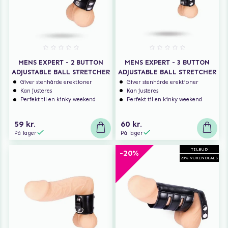
MENS EXPERT - 2 BUTTON
MENS EXPERT - 3 BUTTON
ADJUSTABLE BALL STRETCHER
ADJUSTABLE BALL STRETCHER
Giver stenhårde erektioner
Giver stenhårde erektioner
Kan justeres
Kan justeres
Perfekt til en kinky weekend
Perfekt til en kinky weekend
59 kr.
60 kr.
På lager
På lager
TILBUD
-20%
20% VUXENDEALS