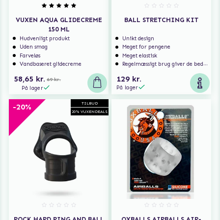
VUXEN AQUA GLIDECREME
BALL STRETCHING KIT
150 ML
Hudvenligt produkt
Unikt design
Uden smag
Meget for pengene
Farveløs
Meget elastisk
Vandbaseret glidecreme
Regelmæssigt brug giver de bedste resultater
58,65 kr.
129 kr.
69 kr.
På lager
På lager
TILBUD
-20%
20% VUXENDEALS
ROCK HARD RING AND BALL
OXBALLS AIRBALLS AIR-