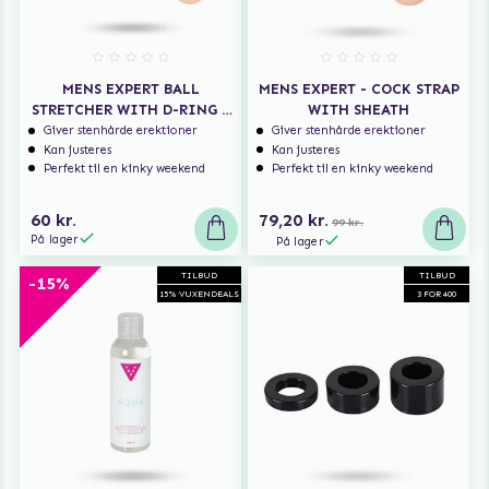
MENS EXPERT BALL
MENS EXPERT - COCK STRAP
STRETCHER WITH D-RING –
WITH SHEATH
SORT
Giver stenhårde erektioner
Giver stenhårde erektioner
Kan justeres
Kan justeres
Perfekt til en kinky weekend
Perfekt til en kinky weekend
60 kr.
79,20 kr.
99 kr.
På lager
På lager
TILBUD
TILBUD
-15%
15% VUXENDEALS
3 FOR 400