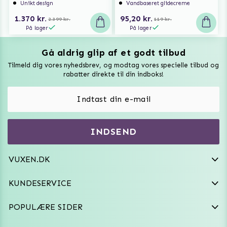
Unikt design
Vandbaseret glidecreme
1.370 kr.
95,20 kr.
2.399 kr.
119 kr.
På lager
På lager
Gå aldrig glip af et godt tilbud
Vuxen Magazine
Tilmeld dig vores nyhedsbrev, og modtag vores specielle tilbud og
Sexlegetøj
rabatter direkte til din indboks!
Onaniprodukter til ham
Vibratorer
Hvem er vi
INDSEND
Sexdukker
Purefun Commerce AB
VAT: SE556744520901
Diskret levering
Dildoer
VUXEN.DK
kundeservice@vuxen.dk
Handelsbetingelser
Fleshlight
KUNDESERVICE
Fortryd aftale
GRL PWR
POPULÆRE SIDER
Frækt undertøj