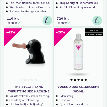
Fast, men fleksibel form, der bøjer sig efter kroppen
Kropsvenligt silikonemateriale
Skøn tekstur til intens stimulation!
Perfekt til en kinky weekend!
Sæt med forskellige størrelser
119 kr.
729 kr.
På lager
På lager
TILBUD
-43%
-20%
20% MUST-HAVES
THE BIGGER BANG
VUXEN AQUA GLIDECREME
THRUSTING SEX MACHINE
300 ML
Pulsatorteknik – støder frem og tilbage
Uden smag
Opladelig – miljøvenlig
Farveløs
Med trådløs fjernbetjening!
Egnet til latexkondomer