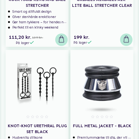
STRETCHER
LITE BALL STRETCHER CLEAR
Smart og stilfuldt design
Giver stenhårde erektioner
Gør ham tykkere – for hendes nydelse
Perfekt til en kinky weekend
111,20 kr.
199 kr.
139 kr.
På lager
På lager
KNOT-KNOT URETHRAL PLUG
FULL METAL JACKET - BLACK
SET BLACK
Hudvenlig silikone
Premiummærke til dig, der vil have det bedste