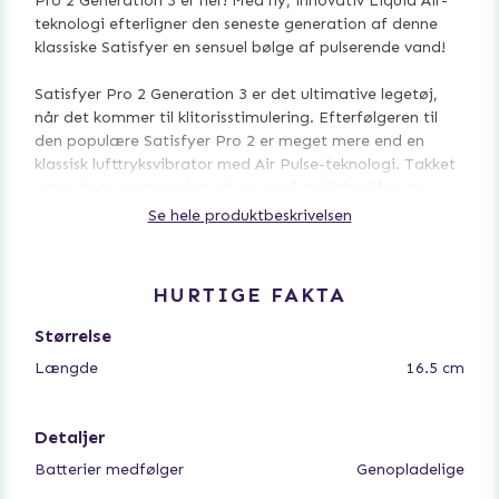
Pro 2 Generation 3 er her! Med ny, innovativ Liquid Air-
teknologi efterligner den seneste generation af denne
klassiske Satisfyer en sensuel bølge af pulserende vand!
Satisfyer Pro 2 Generation 3 er det ultimative legetøj,
når det kommer til klitorisstimulering. Efterfølgeren til
den populære Satisfyer Pro 2 er meget mere end en
klassisk lufttryksvibrator med Air Pulse-teknologi. Takket
være de to motorer har du nu også mulighed for at
forkæle dig selv med 12 vibrationsprogrammer.
Se hele produktbeskrivelsen
Det mest revolutionære er imidlertid vores innovative
Liquid Air-teknologi: Den ekstra dyse med sin tynde og
HURTIGE FAKTA
superbløde silikonemembran skaber intense bølger, der
efterligner sensuelle bølger af pulserende vand. Pro 2
Størrelse
Generation 3 oversvømmer din krop med disse bølger af
Længde
16.5 cm
nydelse, skaber en helt særlig fornemmelse og muliggør
stærke orgasmer, som du aldrig har oplevet dem før.
Detaljer
Foretrækker du at pirre din klitoris med den velkendte og
fuldstændig kontaktløse Air Pulse-teknologi? Pro 2
Batterier medfølger
Genopladelige
Generation 3 kommer med to tilbehør, så du har altid et