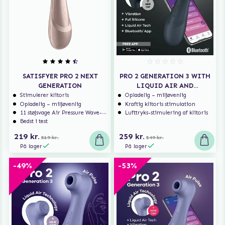
SATISFYER PRO 2 NEXT
PRO 2 GENERATION 3 WITH
GENERATION
LIQUID AIR AND
BLUETOOTH APP
Stimulerer klitoris
Opladelig – miljøvenlig
Opladelig – miljøvenlig
Kraftig klitoris stimulation
11 støjsvage Air Pressure Wave-programmer
Lufttryks-stimulering af klitoris
Bedst i test
219 kr.
259 kr.
519 kr.
549 kr.
På lager
På lager
-49%
-53%