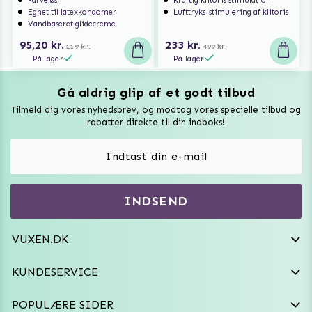
Egnet til latexkondomer
Lufttryks-stimulering af klitoris
Vandbaseret glidecreme
95,20 kr.
233 kr.
119 kr.
499 kr.
På lager
På lager
Gå aldrig glip af et godt tilbud
Vuxen Magazine
Tilmeld dig vores nyhedsbrev, og modtag vores specielle tilbud og
Sexlegetøj
rabatter direkte til din indboks!
Onaniprodukter til ham
Vibratorer
Hvem er vi
INDSEND
Sexdukker
Purefun Commerce AB
VAT: SE556744520901
Diskret levering
Dildoer
VUXEN.DK
kundeservice@vuxen.dk
Handelsbetingelser
Fleshlight
KUNDESERVICE
Fortryd aftale
GRL PWR
POPULÆRE SIDER
Frækt undertøj