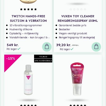
TWITCH HANDS-FREE
VUXEN TOY CLEANER
SUCTION & VIBRATION
RENGØRINGSSPRAY 150ML
10 vibrationsprogrammer
Garanteret bedste pris
Hudvenlig silikone
Bestseller
Opladelig – miljøvenlig
Vegan-venligt produkt
Vandafvisende - kan bruges i badet
Rengøringsspray til sexlegetøj
549 kr.
39,20 kr.
49 kr.
På lager
På lager
TILBUD
-15%
15% VUXENDEALS