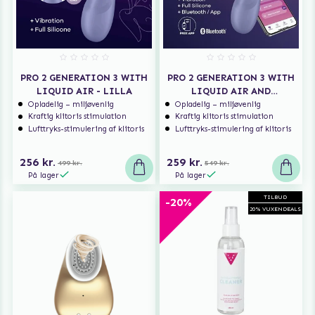
PRO 2 GENERATION 3 WITH
PRO 2 GENERATION 3 WITH
LIQUID AIR - LILLA
LIQUID AIR AND
BLUETOOTH APP - LILLA
Opladelig – miljøvenlig
Opladelig – miljøvenlig
Kraftig klitoris stimulation
Kraftig klitoris stimulation
Lufttryks-stimulering af klitoris
Lufttryks-stimulering af klitoris
256 kr.
259 kr.
499 kr.
549 kr.
På lager
På lager
TILBUD
-20%
20% VUXENDEALS