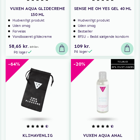
VUXEN AQUA GLIDECREME
SENSE ME OH YES GEL 40 ML
150 ML
Hudvenligt produkt
Hudvenligt produkt
Uden smag
Uden smag
Farveløs
Bestseller
Vandbaseret glidecreme
RFSU – Bedst sælgende kondom
58,65 kr.
109 kr.
69 kr.
På lager
På lager
TILBUD
-64%
-20%
20% MUST-HAVES
KLIMAVENLIG
VUXEN AQUA ANAL