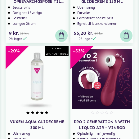
OPBEVARINGSPOSE TIL
GLIDECREME 150 ML
SEXLEGETØJ
Bedste pris
Uden smag
Designet i Sverige
Farveløs
Bestseller
Garanteret bedste pris
Længde 26 cm
Egnet til latexkondomer
9 kr.
55,20 kr.
25 kr.
69 kr.
På lager
På lager
TILBUD
-20%
-53%
20% MUST-HAVES
VUXEN AQUA GLIDECREME
PRO 2 GENERATION 3 WITH
300 ML
LIQUID AIR - VINRØD
Uden smag
Opladelig – miljøvenlig
Farveløs
Kraftig klitoris stimulation