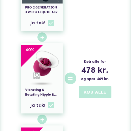
PRO 2 GENERATION
3 WITH LIQUID AIR
Ja tak!
+
-
40
%
Køb alle for
478
kr.
=
og spar
469
kr.
Vibrating &
KØB ALLE
Rotating Nipple &
Clitoral Pump
Ja tak!
+