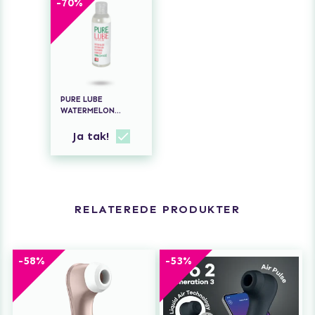
-
70
%
PURE LUBE
WATERMELON
FLAVOURED
LUBRICANT 150 ML
Ja tak!
RELATEREDE PRODUKTER
-58%
-53%