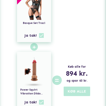
Basque Set Traci
Ja tak!
+
Køb alle for
894
kr.
=
og spar
63
kr.
Power Squirt
KØB ALLE
Vibration Dildo
With Remote 23 cm
Ja tak!