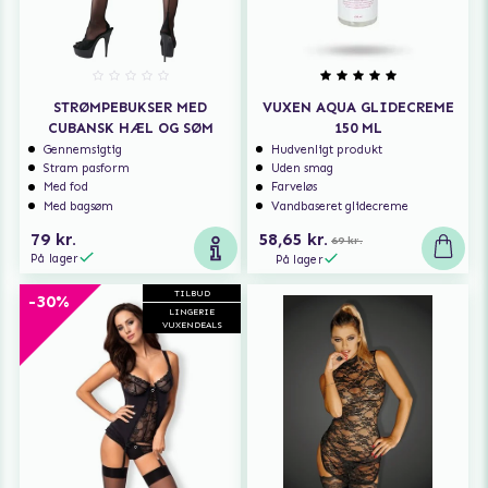
STRØMPEBUKSER MED
VUXEN AQUA GLIDECREME
CUBANSK HÆL OG SØM
150 ML
Gennemsigtig
Hudvenligt produkt
Stram pasform
Uden smag
Med fod
Farveløs
Med bagsøm
Vandbaseret glidecreme
79 kr.
58,65 kr.
69 kr.
På lager
På lager
TILBUD
-30%
LINGERIE
VUXENDEALS