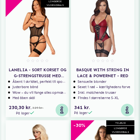
LINGERIE
VUXENDEALS
LANELIA - SORT KORSET OG
BASQUE WITH STRING IN
G-STRENGSTRUSSE MED
LACE & POWERNET - RED
ÅBENT SKRIDT
Åbent i skridtet, perfekt til spontan sex
Sensuelle blonder
Justerbare bånd
Sexet i rød – kærlighedens farve
Wow – du vil fange alles opmærksomhed
Inkl. matchende trusser
Med åben skål
Findes i størrelserne S-XL
230,30 kr.
341 kr.
329 kr.
På lager
På lager
TILBUD
-30%
LINGERIE
VUXENDEALS