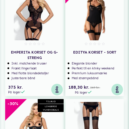
EMPERITA KORSET OG G-
EDITYA KORSET - SORT
STRENG
Inkl. matchende trusser
Elegante blonder
Frækt lingerisæt
Perfekt til en kinky weekend
Med flotte blondedetaljer
Premium luksusmærke
Justerbare bånd
Med strømpebånd
375 kr.
188,30 kr.
269 kr.
På lager
På lager
TILBUD
-30%
LINGERIE
VUXENDEALS