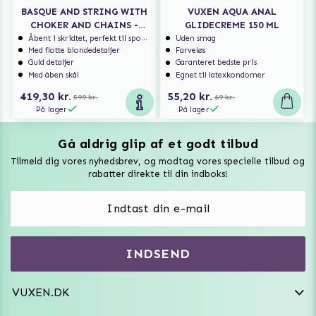
BASQUE AND STRING WITH
VUXEN AQUA ANAL
CHOKER AND CHAINS -
GLIDECREME 150 ML
BLACK
Åbent i skridtet, perfekt til spontan sex
Uden smag
Med flotte blondedetaljer
Farveløs
Guld detaljer
Garanteret bedste pris
Med åben skål
Egnet til latexkondomer
419,30 kr.
55,20 kr.
599 kr.
69 kr.
På lager
På lager
Gå aldrig glip af et godt tilbud
Vuxen Magazine
Tilmeld dig vores nyhedsbrev, og modtag vores specielle tilbud og
Sexlegetøj
rabatter direkte til din indboks!
Onaniprodukter til ham
Vibratorer
Hvem er vi
INDSEND
Sexdukker
Purefun Commerce AB
VAT: SE556744520901
Diskret levering
Dildoer
VUXEN.DK
kundeservice@vuxen.dk
Handelsbetingelser
Fleshlight