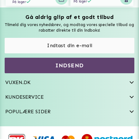
På lager
På lager
Gå aldrig glip af et godt tilbud
Vuxen Magazine
Tilmeld dig vores nyhedsbrev, og modtag vores specielle tilbud og
Sexlegetøj
rabatter direkte til din indboks!
Onaniprodukter til ham
Vibratorer
Hvem er vi
INDSEND
Sexdukker
Purefun Commerce AB
VAT: SE556744520901
Diskret levering
Dildoer
VUXEN.DK
kundeservice@vuxen.dk
Handelsbetingelser
Fleshlight
KUNDESERVICE
Fortryd aftale
GRL PWR
POPULÆRE SIDER
Frækt undertøj