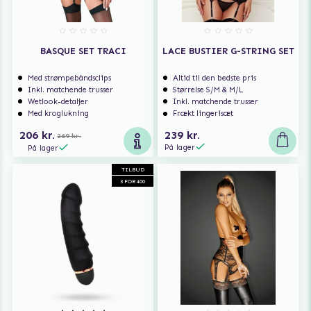
BASQUE SET TRACI
LACE BUSTIER G-STRING SET
Med strømpebåndsclips
Altid til den bedste pris
Inkl. matchende trusser
Størrelse S/M & M/L
Wetlook-detaljer
Inkl. matchende trusser
Med kroglukning
Frækt lingerisæt
206 kr.
239 kr.
269 kr.
På lager
På lager
TILBUD
3 FOR 400