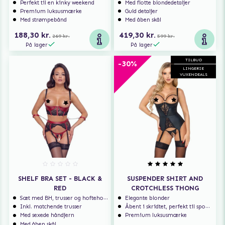
Perfekt til en kinky weekend
Med flotte blondedetaljer
Premium luksusmærke
Guld detaljer
Med strømpebånd
Med åben skål
188,30 kr.
419,30 kr.
269 kr.
599 kr.
På lager
På lager
TILBUD
-30%
LINGERIE
VUXENDEALS
SHELF BRA SET - BLACK &
SUSPENDER SHIRT AND
RED
CROTCHLESS THONG
Sæt med BH, trusser og hofteholder
Elegante blonder
Inkl. matchende trusser
Åbent i skridtet, perfekt til spontan sex
Med sexede håndjern
Premium luksusmærke
Med åben skål