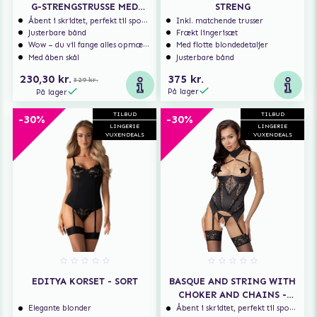
G-STRENGSTRUSSE MED
STRENG
ÅBENT SKRIDT
Åbent i skridtet, perfekt til spontan sex
Inkl. matchende trusser
Justerbare bånd
Frækt lingerisæt
Wow – du vil fange alles opmærksomhed
Med flotte blondedetaljer
Med åben skål
Justerbare bånd
230,30 kr.
375 kr.
329 kr.
På lager
På lager
TILBUD
TILBUD
-30%
-30%
LINGERIE
LINGERIE
VUXENDEALS
VUXENDEALS
EDITYA KORSET - SORT
BASQUE AND STRING WITH
CHOKER AND CHAINS -
BLACK
Elegante blonder
Åbent i skridtet, perfekt til spontan sex