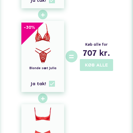
Ja tak!
+
-
30
%
Køb alle for
707
kr.
=
KØB ALLE
Blonde sæt Julia
Ja tak!
+