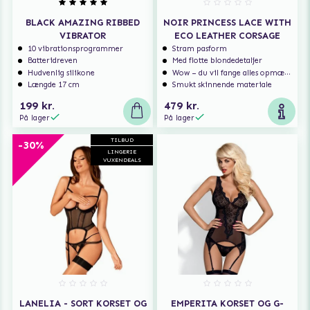
BLACK AMAZING RIBBED
NOIR PRINCESS LACE WITH
VIBRATOR
ECO LEATHER CORSAGE
10 vibrationsprogrammer
Stram pasform
Batteridreven
Med flotte blondedetaljer
Hudvenlig silikone
Wow – du vil fange alles opmærksomhed
Længde 17 cm
Smukt skinnende materiale
199 kr.
479 kr.
På lager
På lager
TILBUD
-30%
LINGERIE
VUXENDEALS
LANELIA - SORT KORSET OG
EMPERITA KORSET OG G-