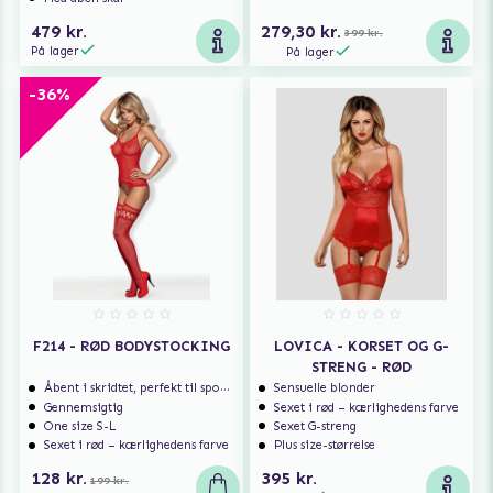
479 kr.
279,30 kr.
399 kr.
På lager
På lager
-36%
F214 - RØD BODYSTOCKING
LOVICA - KORSET OG G-
STRENG - RØD
Åbent i skridtet, perfekt til spontan sex
Sensuelle blonder
Gennemsigtig
Sexet i rød – kærlighedens farve
One size S-L
Sexet G-streng
Sexet i rød – kærlighedens farve
Plus size-størrelse
128 kr.
395 kr.
199 kr.