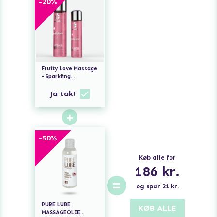
-
20
%
Fruity Love Massage
- Sparkling
Strawberry Wine
Ja tak!
+
-
50
%
Køb alle for
186
kr.
=
og spar
21
kr.
PURE LUBE
KØB ALLE
MASSAGEOLIE