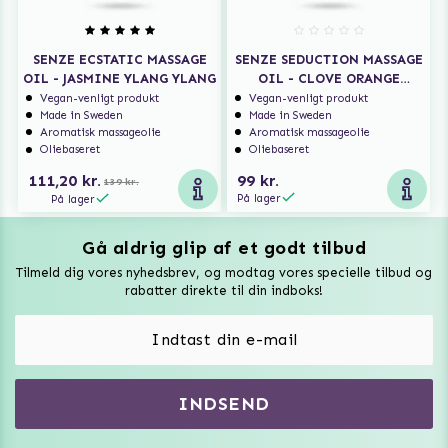
SENZE ECSTATIC MASSAGE
SENZE SEDUCTION MASSAGE
OIL - JASMINE YLANG YLANG
OIL - CLOVE ORANGE
LAVENDER
Vegan-venligt produkt
Vegan-venligt produkt
Made in Sweden
Made in Sweden
Aromatisk massageolie
Aromatisk massageolie
Oliebaseret
Oliebaseret
111,20 kr.
99 kr.
139 kr.
På lager
På lager
Gå aldrig glip af et godt tilbud
Vuxen Magazine
Tilmeld dig vores nyhedsbrev, og modtag vores specielle tilbud og
Sexlegetøj
rabatter direkte til din indboks!
Onaniprodukter til ham
Vibratorer
Hvem er vi
INDSEND
Sexdukker
Purefun Commerce AB
VAT: SE556744520901
Diskret levering
Dildoer