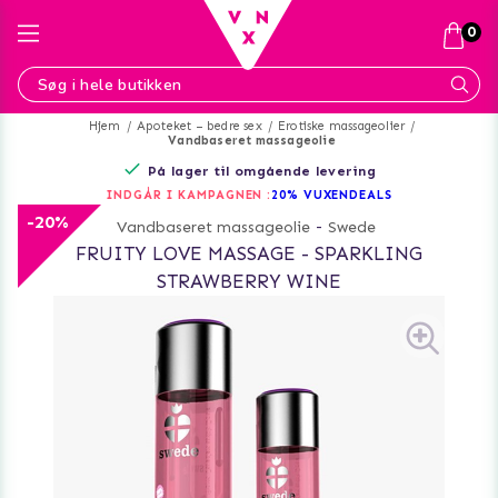
0
Hjem
Apoteket – bedre sex
Erotiske massageolier
Vandbaseret massageolie
På lager til omgående levering
INDGÅR I KAMPAGNEN :
20% VUXENDEALS
-20%
Vandbaseret massageolie
-
Swede
FRUITY LOVE MASSAGE - SPARKLING
STRAWBERRY WINE