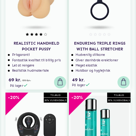
REALISTIC HANDHELD
ENDURING TRIPLE RINGS
POCKET PUSSY
WITH BALL STRETCHER
Prisgaranti
Hudvenlig silikone
Fantastisk kvalitet til billig pris
Giver stenhårde erektioner
Let at rengøre
Meget elastisk
Realistisk hudmateriale
Holdbar og hygiejnisk
69 kr.
49 kr.
99 kr.
På lager
På lager
TILBUD
TILBUD
-20%
-20%
20% VUXENDEALS
20% VUXENDEALS