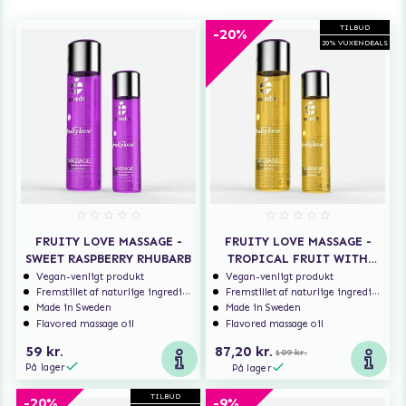
TILBUD
-20%
20% VUXENDEALS
FRUITY LOVE MASSAGE -
FRUITY LOVE MASSAGE -
SWEET RASPBERRY RHUBARB
TROPICAL FRUIT WITH
HONEY
Vegan-venligt produkt
Vegan-venligt produkt
Fremstillet af naturlige ingredienser
Fremstillet af naturlige ingredienser
Made in Sweden
Made in Sweden
Flavored massage oil
Flavored massage oil
59 kr.
87,20 kr.
109 kr.
På lager
På lager
TILBUD
-20%
-9%