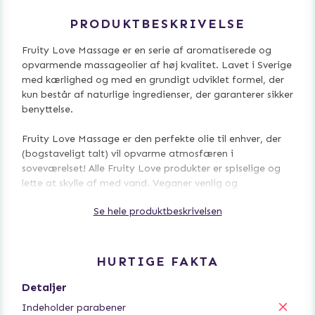
PRODUKTBESKRIVELSE
Fruity Love Massage er en serie af aromatiserede og
opvarmende massageolier af høj kvalitet. Lavet i Sverige
med kærlighed og med en grundigt udviklet formel, der
kun består af naturlige ingredienser, der garanterer sikker
benyttelse.
Fruity Love Massage er den perfekte olie til enhver, der
(bogstaveligt talt) vil opvarme atmosfæren i
soveværelset! Alle Fruity Love produkter er spiselige og
lette at skylle af med vand. Veganer venlig og
kompatibel med alle typer kondomer.
Se hele produktbeskrivelsen
Prøv denne lækre og opvarmende massageolie med en
dejlig smag af mousserende jordbærvin.
HURTIGE FAKTA
Detaljer
Indeholder parabener