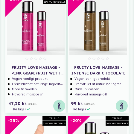
20% VUXENDEALS
FRUITY LOVE MASSAGE -
FRUITY LOVE MASSAGE -
PINK GRAPEFRUIT WITH
INTENSE DARK CHOCOLATE
MANGO
Vegan-venligt produkt
Vegan-venligt produkt
Fremstillet af naturlige ingredienser
Fremstillet af naturlige ingredienser
Made in Sweden
Made in Sweden
Flavored massage oil
Flavored massage oil
47,20 kr.
99 kr.
59 kr.
109 kr.
På lager
På lager
TILBUD
TILBUD
-25%
-20%
25% VUXEN DEALS
20% VUXENDEALS