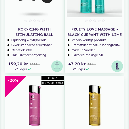
RC C-RING WITH
FRUITY LOVE MASSAGE -
STIMULATING BALL
BLACK CURRANT WITH LIME
Opladelig – miljøvenlig
Vegan-venligt produkt
Giver stenhårde erektioner
Fremstillet af naturlige ingredienser
Meget elastisk
Made in Sweden
Inklusiv fjernbetjening
Flavored massage oil
159,20 kr.
47,20 kr.
199 kr.
59 kr.
På lager
På lager
TILBUD
-20%
20% VUXENDEALS