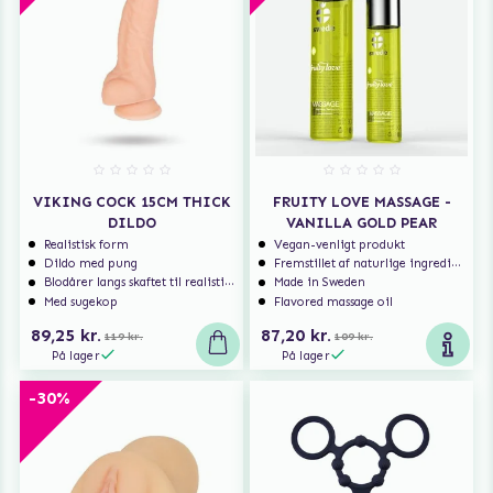
VIKING COCK 15CM THICK
FRUITY LOVE MASSAGE -
DILDO
VANILLA GOLD PEAR
Realistisk form
Vegan-venligt produkt
Dildo med pung
Fremstillet af naturlige ingredienser
Blodårer langs skaftet til realistisk nydelse
Made in Sweden
Med sugekop
Flavored massage oil
89,25 kr.
87,20 kr.
119 kr.
109 kr.
På lager
På lager
-30%