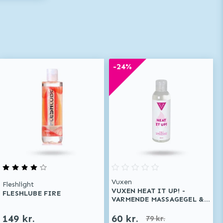
-24%
Vuxen
Fleshlight
VUXEN HEAT IT UP! -
FLESHLUBE FIRE
VARMENDE MASSAGEGEL &
GLIDECREME 150 ML
149 kr.
60 kr.
79 kr.