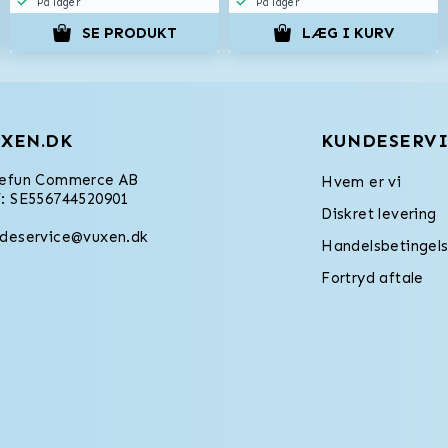
På lager
På lager
SE PRODUKT
LÆG I KURV
XEN.DK
KUNDESERVI
refun Commerce AB
Hvem er vi
: SE556744520901
Diskret levering
deservice@vuxen.dk
Handelsbetingels
Fortryd aftale