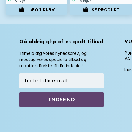
På lager
På lager
LÆG I KURV
SE PRODUKT
Gå aldrig glip af et godt tilbud
VU
Pu
Tilmeld dig vores nyhedsbrev, og
VAT
modtag vores specielle tilbud og
rabatter direkte til din indboks!
kun
INDSEND