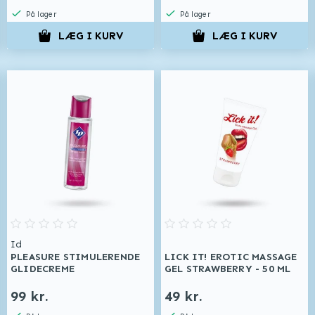
På lager
På lager
LÆG I KURV
LÆG I KURV
Id
PLEASURE STIMULERENDE
LICK IT! EROTIC MASSAGE
GLIDECREME
GEL STRAWBERRY - 50 ML
99 kr.
49 kr.