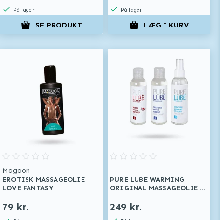
På lager
På lager
SE PRODUKT
LÆG I KURV
Magoon
EROTISK MASSAGEOLIE
PURE LUBE WARMING
LOVE FANTASY
ORIGINAL MASSAGEOLIE +
ORIGINAL LUBRICANT +
TOY CLEANER 3X150 ML
79 kr.
249 kr.