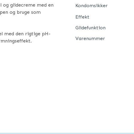
l og glidecreme med en
Kondomsikker
ppen og bruge som
Effekt
Glidefunktion
el med den rigtige pH-
Varenummer
rmningseffekt.