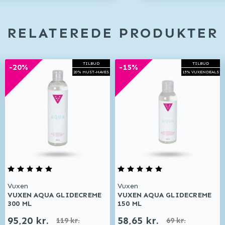
RELATEREDE PRODUKTER
TILBUD
TILBUD
-20%
-15%
20% MUST-HAVES
15% VUXENDEALS
Vuxen
Vuxen
VUXEN AQUA GLIDECREME
VUXEN AQUA GLIDECREME
300 ML
150 ML
95,20 kr.
58,65 kr.
119 kr.
69 kr.