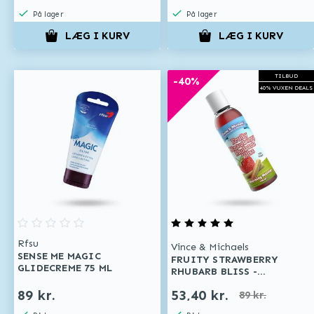
På lager
På lager
LÆG I KURV
LÆG I KURV
TILBUD
-40%
40% VUXEN DEALS
Rfsu
Vince & Michaels
SENSE ME MAGIC
FRUITY STRAWBERRY
GLIDECREME 75 ML
RHUBARB BLISS -
MASSAGEOLIE MED SMAG
89 kr.
53,40 kr.
89 kr.