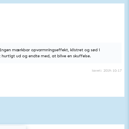
 Ingen mærkbar opvarmningseffekt, klistret og sød i
t hurtigt ud og endte med, at blive en skuffelse.
lavet
:
2019-10-17