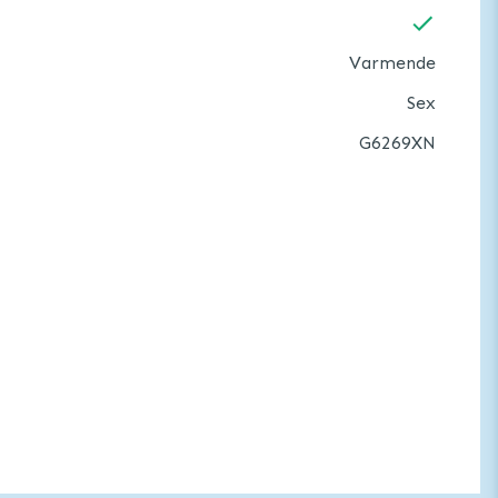
Varmende
Sex
G6269XN