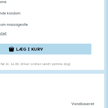
reme
ende kondom
som massageolie
ktet
LÆG I KURV
u før kl. 14.00, bliver ordren sendt samme dag!
Vandbaseret