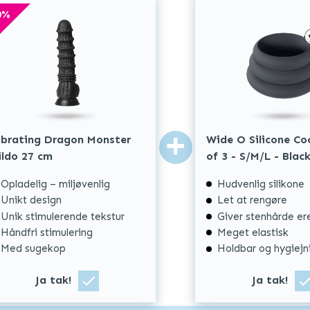
0
%
+
ibrating Dragon Monster
Wide O Silicone Co
ildo 27 cm
of 3 - S/M/L - Blac
Opladelig – miljøvenlig
Hudvenlig silikone
Unikt design
Let at rengøre
Unik stimulerende tekstur
Giver stenhårde er
Håndfri stimulering
Meget elastisk
Med sugekop
Holdbar og hygiejn
Ja tak!
Ja tak!