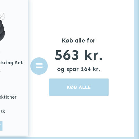
Køb alle for
563
kr.
=
ckring Set
og spar
164
kr.
k
KØB ALLE
ektioner
isk