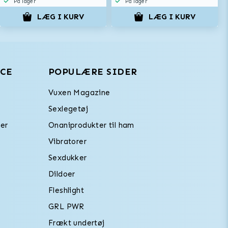
På lager
På lager
LÆG I KURV
LÆG I KURV
CE
POPULÆRE SIDER
Vuxen Magazine
Sexlegetøj
er
Onaniprodukter til ham
Vibratorer
Sexdukker
Dildoer
Fleshlight
GRL PWR
Frækt undertøj