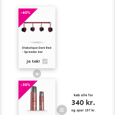
-
40
%
Diabolique Dark Red
- Spreader bar
Ja tak!
+
-
30
%
Køb alle for
340
kr.
=
og spar
157
kr.