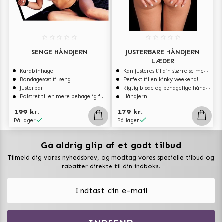
SENGE HÅNDJERN
JUSTERBARE HÅNDJERN
LÆDER
Karabinhage
Kan justeres til din størrelse med spænderne
Bondagesæt til seng
Perfekt til en kinky weekend!
Justerbar
Rigtig bløde og behagelige håndjern
Polstret til en mere behagelig følelse
Håndjern
199 kr.
179 kr.
På lager
På lager
Gå aldrig glip af et godt tilbud
Vuxen Magazine
Tilmeld dig vores nyhedsbrev, og modtag vores specielle tilbud og
Sexlegetøj
rabatter direkte til din indboks!
Onaniprodukter til ham
Vibratorer
Hvem er vi