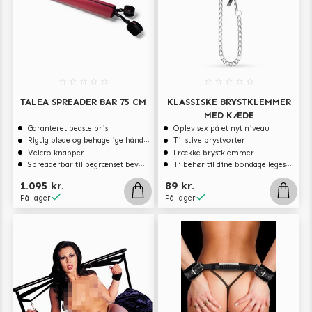
TALEA SPREADER BAR 75 CM
KLASSISKE BRYSTKLEMMER
MED KÆDE
Garanteret bedste pris
Oplev sex på et nyt niveau
Rigtig bløde og behagelige håndjern
Til stive brystvorter
Velcro knapper
Frække brystklemmer
Spreaderbar til begrænset bevægelse
Tilbehør til dine bondage legesager
1.095 kr.
89 kr.
På lager
På lager