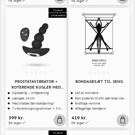
På lager
På lager
TILBUD
3 FOR 649KR
PROSTATAVIBRATOR +
BONDAGESÆT TIL SENG
ROTERENDE KUGLER MED
TRÅDLØS FJERNBETJENING
Opladelig – miljøvenlig
Let at montere
Længde 14 cm
Kan justeres til din størrelse med spænderne
Med trådløs fjernbetjening!
Kraftige remme
7 vibrationsprogrammer + 3 hastigheder
Aftagelige håndjern
399 kr.
419 kr.
På lager
På lager
TILBUD