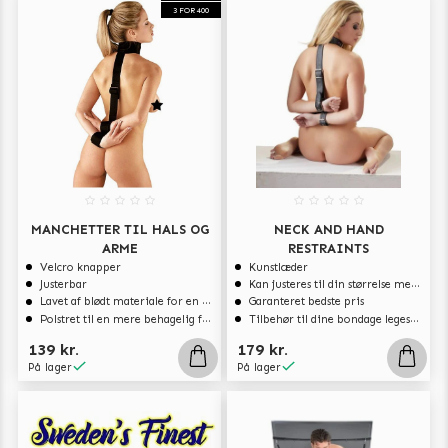
3 FOR 400
MANCHETTER TIL HALS OG
NECK AND HAND
ARME
RESTRAINTS
Velcro knapper
Kunstlæder
Justerbar
Kan justeres til din størrelse med spænderne
Lavet af blødt materiale for en dejligere følelse
Garanteret bedste pris
Polstret til en mere behagelig følelse
Tilbehør til dine bondage legesager
139 kr.
179 kr.
På lager
På lager