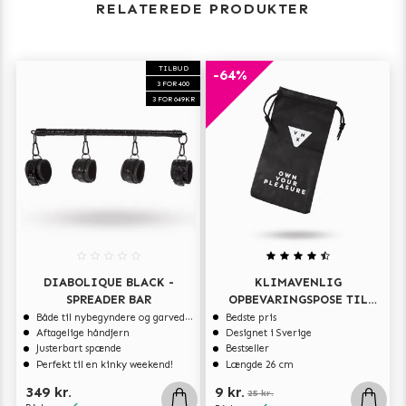
RELATEREDE PRODUKTER
TILBUD
-64%
3 FOR 400
3 FOR 649KR
DIABOLIQUE BLACK -
KLIMAVENLIG
SPREADER BAR
OPBEVARINGSPOSE TIL
SEXLEGETØJ
Både til nybegyndere og garvede eksperter
Bedste pris
Aftagelige håndjern
Designet i Sverige
Justerbart spænde
Bestseller
Perfekt til en kinky weekend!
Længde 26 cm
349 kr.
9 kr.
25 kr.