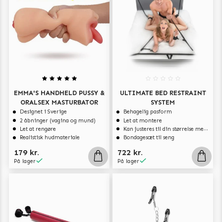
EMMA'S HANDHELD PUSSY &
ULTIMATE BED RESTRAINT
ORALSEX MASTURBATOR
SYSTEM
Designet i Sverige
Behagelig pasform
2 åbninger (vagina og mund)
Let at montere
Let at rengøre
Kan justeres til din størrelse med spænderne
Realistisk hudmateriale
Bondagesæt til seng
179 kr.
722 kr.
På lager
På lager