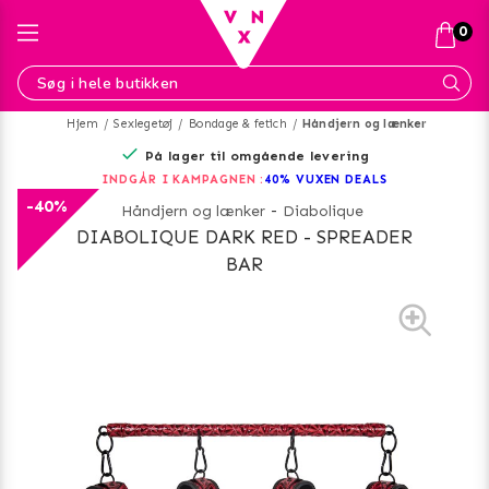
0
Hjem
Sexlegetøj
Bondage & fetich
Håndjern og lænker
På lager til omgående levering
INDGÅR I KAMPAGNEN :
40% VUXEN DEALS
-40%
Håndjern og lænker
-
Diabolique
DIABOLIQUE DARK RED - SPREADER
BAR