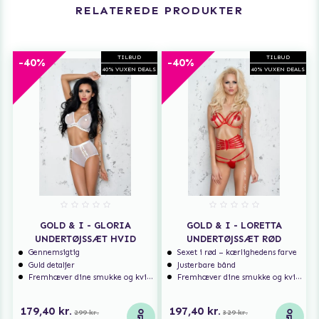
RELATEREDE PRODUKTER
TILBUD
TILBUD
-40%
-40%
40% VUXEN DEALS
40% VUXEN DEALS
GOLD & I - GLORIA
GOLD & I - LORETTA
UNDERTØJSSÆT HVID
UNDERTØJSSÆT RØD
Gennemsigtig
Sexet i rød – kærlighedens farve
Guld detaljer
Justerbare bånd
Fremhæver dine smukke og kvindelige former
Fremhæver dine smukke og kvindelige former
179,40 kr.
197,40 kr.
299 kr.
329 kr.