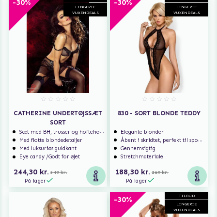
-30%
-30%
LINGERIE
LINGERIE
VUXENDEALS
VUXENDEALS
CATHERINE UNDERTØJSSÆT
830 - SORT BLONDE TEDDY
SORT
Sæt med BH, trusser og hofteholder
Elegante blonder
Med flotte blondedetaljer
Åbent i skridtet, perfekt til spontan sex
Med luksuriøs guldkant
Gennemsigtig
Eye candy /Godt for øjet
Stretchmateriale
244,30 kr.
188,30 kr.
349 kr.
269 kr.
På lager
På lager
TILBUD
-30%
LINGERIE
VUXENDEALS