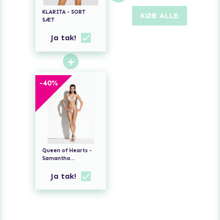
KLARITA - SORT
KØB ALLE
SÆT
Ja tak!
+
-
40
%
Queen of Hearts -
Samantha
Undertøjssæt Hvid
Ja tak!