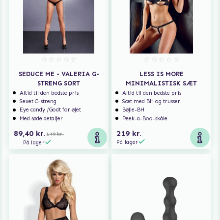
SEDUCE ME - VALERIA G-
LESS IS MORE
STRENG SORT
MINIMALISTISK SÆT
Altid til den bedste pris
Altid til den bedste pris
Sexet G-streng
Sæt med BH og trusser
Eye candy /Godt for øjet
Bøjle-BH
Med søde detaljer
Peek-a-Boo-skåle
89,40 kr.
219 kr.
149 kr.
På lager
På lager