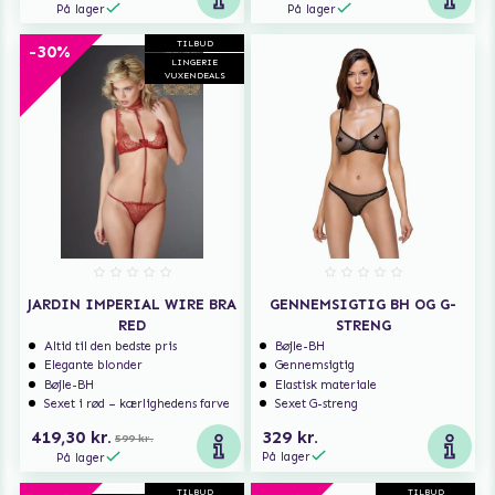
På lager
På lager
TILBUD
-30%
LINGERIE
VUXENDEALS
JARDIN IMPERIAL WIRE BRA
GENNEMSIGTIG BH OG G-
RED
STRENG
Altid til den bedste pris
Bøjle-BH
Elegante blonder
Gennemsigtig
Bøjle-BH
Elastisk materiale
Sexet i rød – kærlighedens farve
Sexet G-streng
419,30 kr.
329 kr.
599 kr.
På lager
På lager
TILBUD
TILBUD