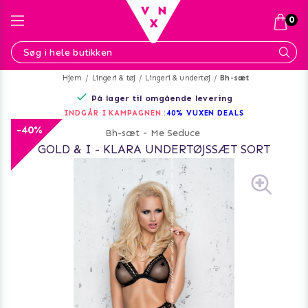
0
Hjem
Lingeri & tøj
Lingeri & undertøj
Bh-sæt
På lager til omgående levering
INDGÅR I KAMPAGNEN :
40% VUXEN DEALS
-40%
Bh-sæt
-
Me Seduce
GOLD & I - KLARA UNDERTØJSSÆT SORT