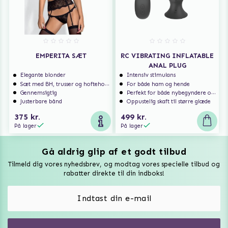
EMPERITA SÆT
RC VIBRATING INFLATABLE
ANAL PLUG
Elegante blonder
Intensiv stimulans
Sæt med BH, trusser og hofteholder
For både ham og hende
Gennemsigtig
Perfekt for både nybegyndere og erfarne brugere
Justerbare bånd
Oppustelig skaft til større glæde
375 kr.
499 kr.
På lager
På lager
Gå aldrig glip af et godt tilbud
Vuxen Magazine
Tilmeld dig vores nyhedsbrev, og modtag vores specielle tilbud og
Sexlegetøj
rabatter direkte til din indboks!
Onaniprodukter til ham
Vibratorer
Hvem er vi