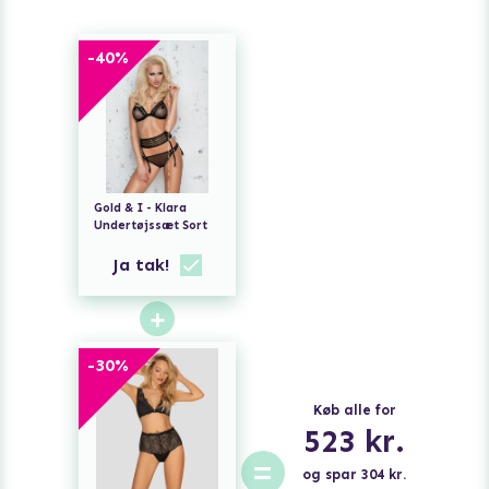
-
40
%
Gold & I - Klara
Undertøjssæt Sort
Ja tak!
+
-
30
%
Køb alle for
523
kr.
=
og spar
304
kr.