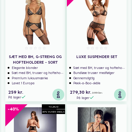
SÆT MED BH, G-STRENG OG
LUXE SUSPENDER SET
HOFTEHOLDERE - SORT
Elegante blonder
Sæt med BH, trusser og hofteholder
Sæt med BH, trusser og hofteholder
Bundløse trusser medfølger
Premium luksusmærke
Gennemsigtig
Lavet i Europa
Peek-a-Boo-skåle
259 kr.
279,30 kr.
399 kr.
På lager
På lager
TILBUD
-40%
40% VUXEN DEALS